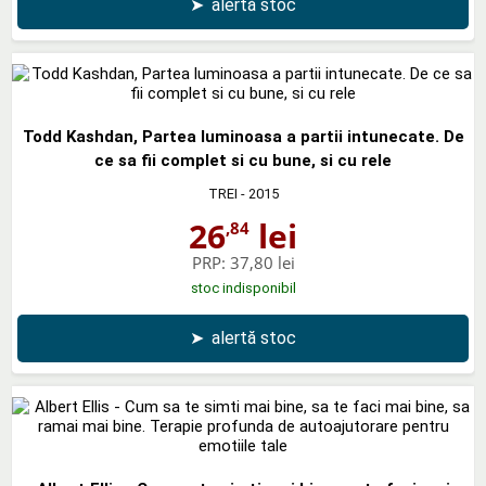
➤
alertă stoc
Todd Kashdan, Partea luminoasa a partii intunecate. De
ce sa fii complet si cu bune, si cu rele
TREI
- 2015
26
lei
,84
PRP:
37,80 lei
stoc indisponibil
➤
alertă stoc