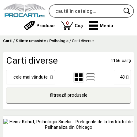
produse
0
Produse
Coș
Meniu
Carti
/
Stiinte umaniste
/
Psihologie
/
Carti diverse
Carti diverse
1156 cărți
cele mai vândute
48
filtrează produsele