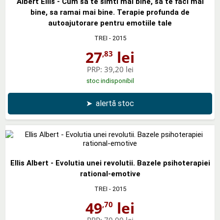
Albert Ellis - Cum sa te simti mai bine, sa te faci mai
bine, sa ramai mai bine. Terapie profunda de
autoajutorare pentru emotiile tale
TREI
- 2015
27
lei
,83
PRP:
39,20 lei
stoc indisponibil
➤
alertă stoc
Ellis Albert - Evolutia unei revolutii. Bazele psihoterapiei
rational-emotive
TREI
- 2015
49
lei
,70
PRP:
70,00 lei