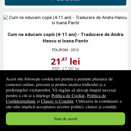
Cum ne educam copiii (4-11 ani) - Traducere de Andra
Hancu si Ioana Pantir
POLIROM
- 2012
21
lei
,87
PRP:
27,00 lei
stoc indisponibil
Acest site folosește cookie-uri pentru a permite plasarea de
comenzi online, precum și pentru analiza traficului și a
➤
alertă stoc
preferințelor vizitatorilor. Vă rugăm să alocați timpul necesar
pentru a citi și a înțelege
Politica de Cookie
,
Politica de
Confidențialitate
și
Clauze și Condiții
. Utilizarea în continuare a
site-ului implică acceptarea acestor politici, clauze și condiții.
Sunt de acord
Dictionar de psihologie - Francoise Parot
HUMANITAS
- 2006