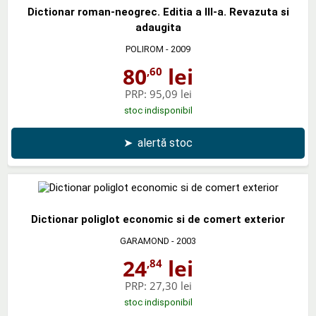
Dictionar roman-neogrec. Editia a III-a. Revazuta si
adaugita
POLIROM
- 2009
80
lei
,60
PRP:
95,09 lei
stoc indisponibil
➤
alertă stoc
Dictionar poliglot economic si de comert exterior
GARAMOND
- 2003
24
lei
,84
PRP:
27,30 lei
stoc indisponibil