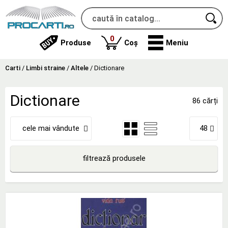
produse
0
Produse
Coș
Meniu
Carti
/
Limbi straine
/
Altele
/
Dictionare
Dictionare
86 cărți
cele mai vândute
48
filtrează produsele