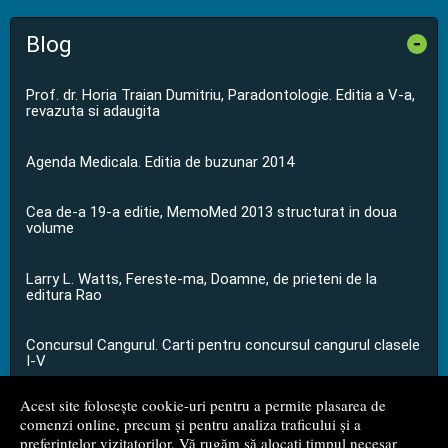
Blog
-
Prof. dr. Horia Traian Dumitriu, Paradontologie. Editia a V-a,
revazuta si adaugita
Agenda Medicala. Editia de buzunar 2014
Cea de-a 19-a editie, MemoMed 2013 structurat in doua
volume
Larry L. Watts, Fereste-ma, Doamne, de prieteni de la
editura Rao
Concursul Cangurul. Carti pentru concursul cangurul clasele
I-V
Acest site folosește cookie-uri pentru a permite plasarea de
...toate știrile
comenzi online, precum și pentru analiza traficului și a
preferințelor vizitatorilor. Vă rugăm să alocați timpul necesar