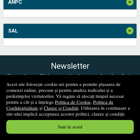
-
ANPC
-
SAL
Newsletter
Fii primul care află despre produsele noi și reducerile apărute
pe site-ul nostru!
Acest site folosește cookie-uri pentru a permite plasarea de
comenzi online, precum și pentru analiza traficului și a
preferințelor vizitatorilor. Vă rugăm să alocați timpul necesar
pentru a citi și a înțelege
Politica de Cookie
,
Politica de
Confidențialitate
și
Clauze și Condiții
. Utilizarea în continuare a
site-ului implică acceptarea acestor politici, clauze și condiții.
Sunt de acord
mă abonez!