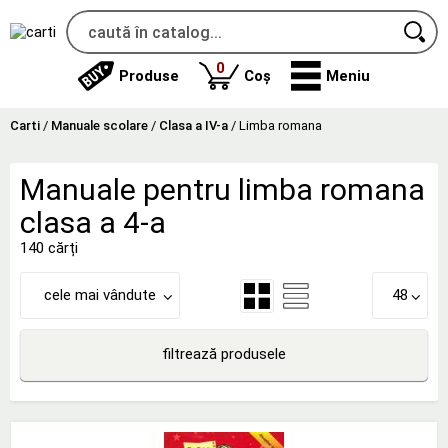
produse
0
Produse
Coș
Meniu
Carti
/
Manuale scolare
/
Clasa a IV-a
/
Limba romana
Manuale pentru limba romana
clasa a 4-a
140 cărți
cele mai vândute
48
filtrează produsele