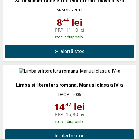
Sa deslusim tainele textelor literare clasa a IV-a
ARAMIS
- 2011
8
lei
,44
PRP:
11,10 lei
stoc indisponibil
➤
alertă stoc
Limba si literatura romana. Manual clasa a IV-a
DACIA
- 2006
14
lei
,47
PRP:
15,90 lei
stoc indisponibil
➤
alertă stoc