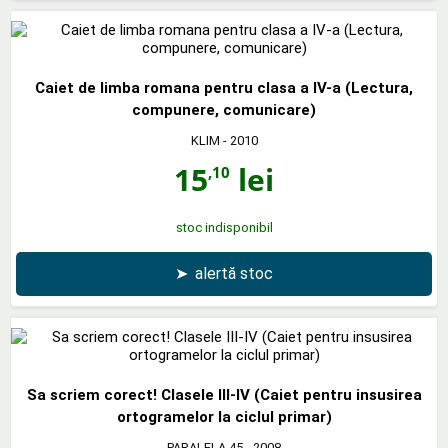
Caiet de limba romana pentru clasa a IV-a (Lectura,
compunere, comunicare)
KLIM
- 2010
15
lei
,10
stoc indisponibil
➤
alertă stoc
Sa scriem corect! Clasele III-IV (Caiet pentru insusirea
ortogramelor la ciclul primar)
PARALELA 45
- 2008