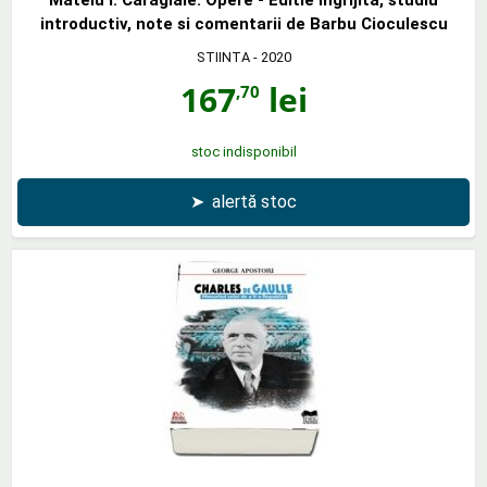
introductiv, note si comentarii de Barbu Cioculescu
STIINTA
- 2020
167
lei
,70
stoc indisponibil
➤
alertă stoc