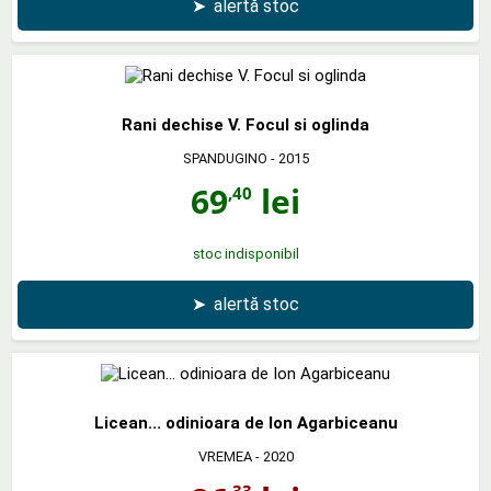
➤
alertă stoc
Rani dechise V. Focul si oglinda
SPANDUGINO
- 2015
69
lei
,40
stoc indisponibil
➤
alertă stoc
Licean... odinioara de Ion Agarbiceanu
VREMEA
- 2020
,33