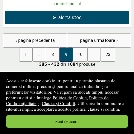
stoc indisponibil
➤
alertă stoc
‹ pagina precedentă
pagina următoare ›
1
...
8
9
10
...
23
385 - 432
din
1084
produse
Acest site folosește cookie-uri pentru a permite plasarea de
+
Filtrează produsele
comenzi online, precum și pentru analiza traficului și a
preferințelor vizitatorilor. Vă rugăm să alocați timpul necesar
pentru a citi și a înțelege
Politica de Cookie
,
Politica de
Confidențialitate
și
Clauze și Condiții
. Utilizarea în continuare a
+
Categorii de carte
site-ului implică acceptarea acestor politici, clauze și condiții.
Sunt de acord
+
Edituri