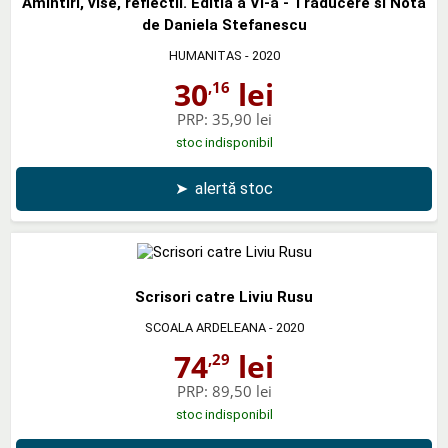
Amintiri, vise, reflectii. Editia a VI-a - Traducere si Nota
de Daniela Stefanescu
HUMANITAS
- 2020
30
lei
,16
PRP:
35,90 lei
stoc indisponibil
➤
alertă stoc
Scrisori catre Liviu Rusu
SCOALA ARDELEANA
- 2020
74
lei
,29
PRP:
89,50 lei
stoc indisponibil