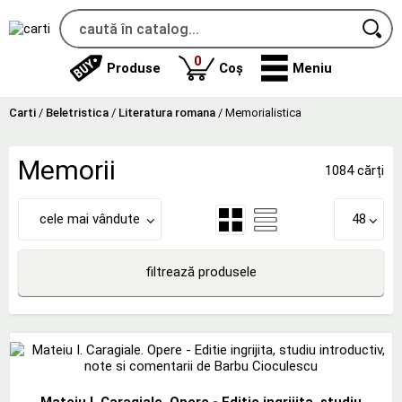
produse
0
Produse
Coș
Meniu
Carti
/
Beletristica
/
Literatura romana
/
Memorialistica
Memorii
1084 cărți
cele mai vândute
48
filtrează produsele
Mateiu I. Caragiale. Opere - Editie ingrijita, studiu