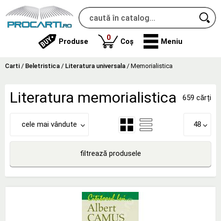
produse
0
Produse
Coș
Meniu
Carti
/
Beletristica
/
Literatura universala
/
Memorialistica
Literatura memorialistica
659 cărți
cele mai vândute
48
filtrează produsele