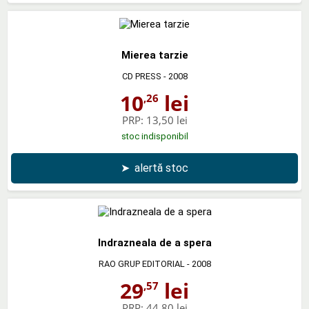
Mierea tarzie
CD PRESS
- 2008
10
lei
,26
PRP:
13,50 lei
stoc indisponibil
➤
alertă stoc
Indrazneala de a spera
RAO GRUP EDITORIAL
- 2008
29
lei
,57
PRP:
44,80 lei