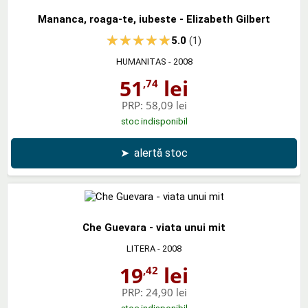
Mananca, roaga-te, iubeste - Elizabeth Gilbert
5.0
(1)
HUMANITAS
- 2008
51
lei
,74
PRP:
58,09 lei
stoc indisponibil
➤
alertă stoc
Che Guevara - viata unui mit
LITERA
- 2008
19
lei
,42
PRP:
24,90 lei