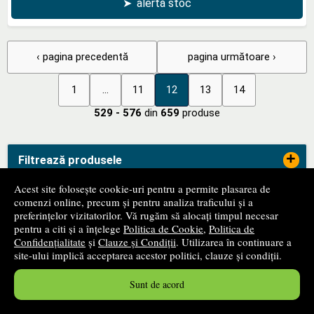
➤
alertă stoc
‹ pagina precedentă
pagina următoare ›
1
...
11
12
13
14
529 - 576
din
659
produse
+
Filtrează produsele
Acest site folosește cookie-uri pentru a permite plasarea de
comenzi online, precum și pentru analiza traficului și a
+
Categorii de carte
preferințelor vizitatorilor. Vă rugăm să alocați timpul necesar
pentru a citi și a înțelege
Politica de Cookie
,
Politica de
Confidențialitate
și
Clauze și Condiții
. Utilizarea în continuare a
+
site-ului implică acceptarea acestor politici, clauze și condiții.
Edituri
Sunt de acord
-
ANPC