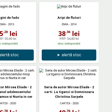
gini de fado
Aripi de fluturi
EMIA
- 2015
EMIA
- 2014
5
lei
38
lei
,28
,36
RP:
50,40 lei
PRP:
54,80 lei
c indisponibil
stoc indisponibil
alertă stoc
➤
alertă stoc
tor Mircea Eliade - 2
Seria de autor Mircea Eliade - 2
anul adolescentului
carti. La tiganci si Domnisoara
mus si Nunta in cer
Christina Sarpele
ARTEX
- 2020
CARTEX
- 2020
,78
,76