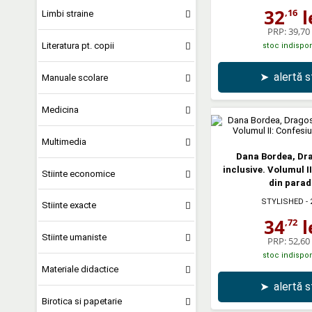
32
l
,16
Limbi straine
PRP:
39,70 
Literatura pt. copii
stoc indispon
➤
alertă 
Manuale scolare
Medicina
Multimedia
Dana Bordea, Dra
inclusive. Volumul I
Stiinte economice
din parad
STYLISHED
- 
Stiinte exacte
34
l
,72
Stiinte umaniste
PRP:
52,60 
stoc indispon
Materiale didactice
➤
alertă 
Birotica si papetarie