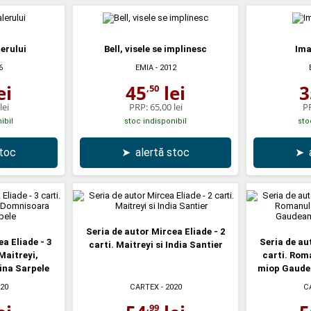
erului
Bell, visele se implinesc
Ima
6
EMIA
- 2012
ei
45
lei
3
,50
lei
PRP:
65,00 lei
P
ibil
stoc indisponibil
sto
stoc
➤
alertă stoc
➤
Seria de autor Mircea Eliade - 2
a Eliade - 3
Seria de au
carti. Maitreyi si India Santier
 Maitreyi,
carti. Rom
ina Sarpele
miop Gaudea
020
CARTEX
- 2020
C
,99