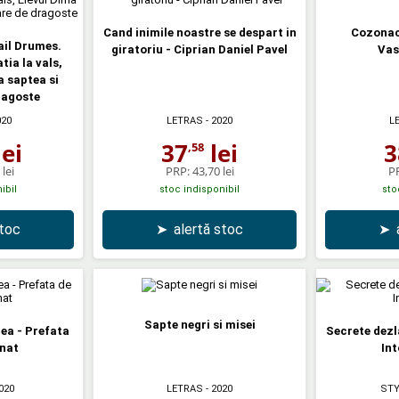
Cand inimile noastre se despart in
Cozonac
ail Drumes.
giratoriu - Ciprian Daniel Pavel
Vas
tia la vals,
a saptea si
ragoste
020
LETRAS
- 2020
L
ei
37
lei
3
,58
lei
PRP:
43,70 lei
P
ibil
stoc indisponibil
sto
stoc
➤
alertă stoc
➤
Sapte negri si misei
rea - Prefata
Secrete dezl
rnat
Int
020
LETRAS
- 2020
STY