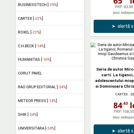
65
l
BUSINESSTECH [
-29%
]
PRP:
83,90 
stoc indispon
CARTEX [
-22%
]
➤
alertă 
ROXEL [
-22%
]
C.H.BECK [
-14%
]
HUMANITAS [
-16%
]
Seria de autor Mirce
CORUT PAVEL
carti. La tiganci
adolescentului mio
si Domnisoara Chris
RAO GRUP EDITORIAL [
-34%
]
CARTEX
- 2
METEOR PRESS [
-14%
]
84
l
,63
PRP:
108,50 
SHIK [
-34%
]
stoc indispon
UNIVERSITARA [
-24%
]
➤
alertă 