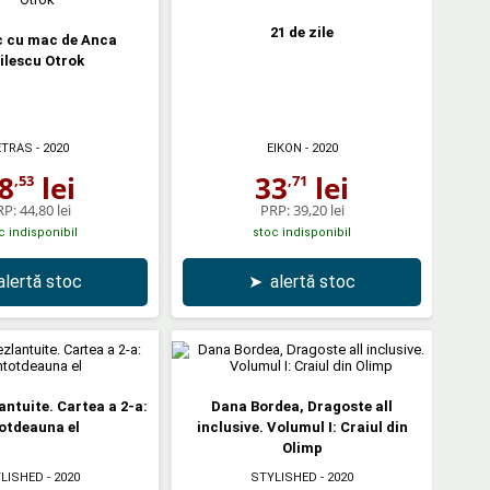
21 de zile
 cu mac de Anca
ilescu Otrok
ETRAS
- 2020
EIKON
- 2020
8
lei
33
lei
,53
,71
RP:
44,80 lei
PRP:
39,20 lei
c indisponibil
stoc indisponibil
alertă stoc
➤
alertă stoc
antuite. Cartea a 2-a:
Dana Bordea, Dragoste all
otdeauna el
inclusive. Volumul I: Craiul din
Olimp
LISHED
- 2020
STYLISHED
- 2020