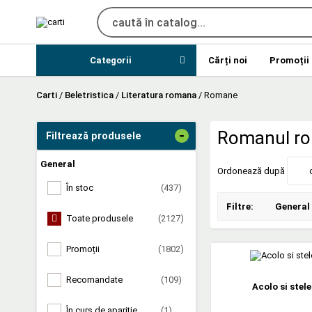
Categorii
Cărți noi
Promoții
Carti
/
Beletristica
/
Literatura romana
/
Romane
-
Romanul r
Filtrează produsele
General
Ordonează după
În stoc
(437)
Filtre:
General
Toate produsele
(2127)
Promoții
(1802)
Recomandate
(109)
Acolo si stele
În curs de apariție
(1)