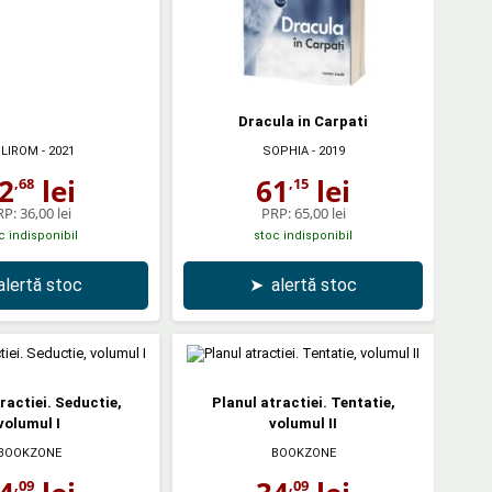
Dracula in Carpati
LIROM
- 2021
SOPHIA
- 2019
2
lei
61
lei
,68
,15
RP:
36,00 lei
PRP:
65,00 lei
c indisponibil
stoc indisponibil
alertă stoc
➤
alertă stoc
ractiei. Seductie,
Planul atractiei. Tentatie,
volumul I
volumul II
BOOKZONE
BOOKZONE
,09
,09