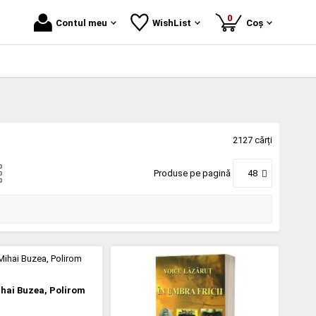
produse
0
Contul meu
WishList
Coș
2127 cărți
Produse pe pagină
48
ihai Buzea, Polirom