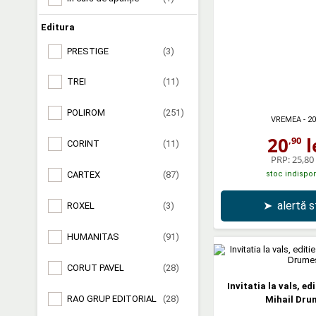
Editura
PRESTIGE
(3)
TREI
(11)
POLIROM
(251)
VREMEA
- 2
20
l
,90
CORINT
(11)
PRP:
25,80 
stoc indispon
CARTEX
(87)
➤
alertă 
ROXEL
(3)
HUMANITAS
(91)
CORUT PAVEL
(28)
Invitatia la vals, ed
RAO GRUP EDITORIAL
(28)
Mihail Dru