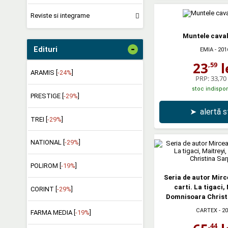
Reviste si integrame
Muntele caval
-
Edituri
EMIA
- 201
23
l
,59
ARAMIS [
-24%
]
PRP:
33,70 
stoc indispon
PRESTIGE [
-29%
]
➤
alertă 
TREI [
-29%
]
NATIONAL [
-29%
]
POLIROM [
-19%
]
Seria de autor Mirce
carti. La tigaci,
CORINT [
-29%
]
Domnisoara Christ
CARTEX
- 2
FARMA MEDIA [
-19%
]
,44