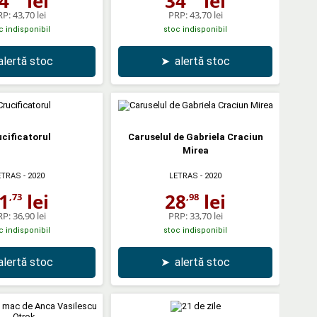
4
lei
34
lei
RP:
43,70 lei
PRP:
43,70 lei
c indisponibil
stoc indisponibil
alertă stoc
➤
alertă stoc
cificatorul
Caruselul de Gabriela Craciun
Mirea
ETRAS
- 2020
LETRAS
- 2020
1
lei
28
lei
,73
,98
RP:
36,90 lei
PRP:
33,70 lei
c indisponibil
stoc indisponibil
alertă stoc
➤
alertă stoc