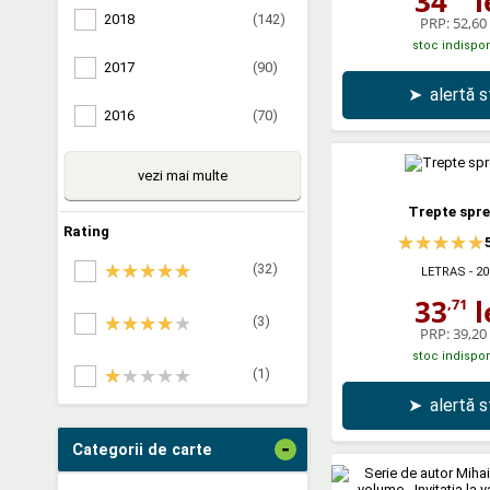
34
l
2018
(142)
PRP:
52,60 
stoc indispon
2017
(90)
➤
alertă 
2016
(70)
vezi mai multe
Trepte spre
Rating
(32)
LETRAS
- 20
33
l
,71
(3)
PRP:
39,20 
stoc indispon
(1)
➤
alertă 
-
Categorii de carte