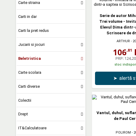
Carte straina
Serie de autor Mih
Carti in dar
Trei volume - Invita
Elevul Dima dintr-
Carti la pret redus
Scrisoare de d
ARTHUR
- 2
Jucarii si jocuri
106
l
,81
PRP:
124,20 
Beletristica
stoc indispon
Carte scolara
➤
alertă 
Carti diverse
Colectii
Vantul, duhul, sufla
Drept
de Paul Ce
IT&Calculatoare
POLIROM
- 2