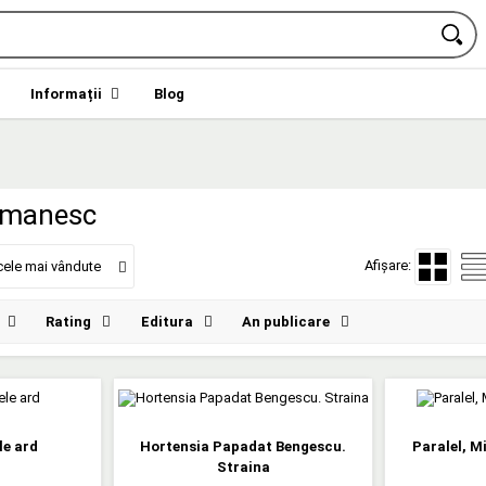
Informații
Blog
omanesc
Afișare:
cele mai vândute
Rating
Editura
An publicare
le ard
Hortensia Papadat Bengescu.
Paralel, M
Straina