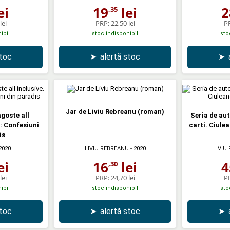
ei
19
lei
2
,35
lei
PRP:
22,50 lei
P
ibil
stoc indisponibil
sto
stoc
➤
alertă stoc
➤
Jar de Liviu Rebreanu (roman)
goste all
Seria de aut
I: Confesiuni
carti. Ciule
is
2020
LIVIU REBREANU
- 2020
LIVIU
ei
16
lei
4
,30
lei
PRP:
24,70 lei
P
ibil
stoc indisponibil
sto
stoc
➤
alertă stoc
➤