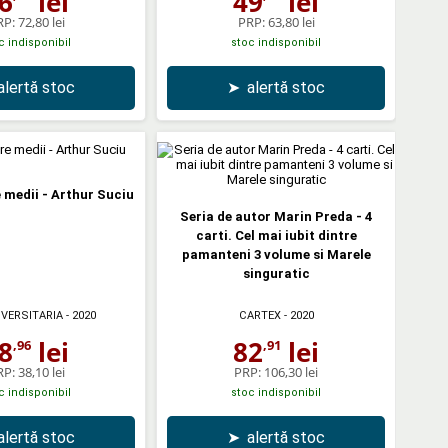
6
lei
49
lei
RP:
72,80 lei
PRP:
63,80 lei
c indisponibil
stoc indisponibil
alertă stoc
➤
alertă stoc
e medii - Arthur Suciu
Seria de autor Marin Preda - 4
carti. Cel mai iubit dintre
pamanteni 3 volume si Marele
singuratic
IVERSITARIA
- 2020
CARTEX
- 2020
8
lei
82
lei
,96
,91
RP:
38,10 lei
PRP:
106,30 lei
c indisponibil
stoc indisponibil
alertă stoc
➤
alertă stoc