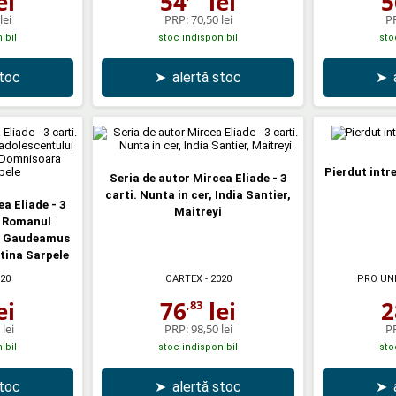
ei
54
lei
5
lei
PRP:
70,50 lei
P
ibil
stoc indisponibil
sto
stoc
➤
alertă stoc
➤
Pierdut intr
Seria de autor Mircea Eliade - 3
carti. Nunta in cer, India Santier,
a Eliade - 3
Maitreyi
, Romanul
p Gaudeamus
tina Sarpele
020
CARTEX
- 2020
PRO UN
ei
76
lei
2
,83
lei
PRP:
98,50 lei
P
ibil
stoc indisponibil
sto
stoc
➤
alertă stoc
➤