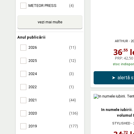
METEOR PRESS
(4)
vezi mai multe
Anul publicării
ARTHUR
- 2
2026
(11)
36
l
,55
PRP:
42,50 
2025
(12)
stoc indispon
2024
(3)
➤
alertă 
2022
(1)
2021
(44)
In numele iubirii.
2020
(136)
volumul I
STYLISHED
- 
2019
(177)
,72