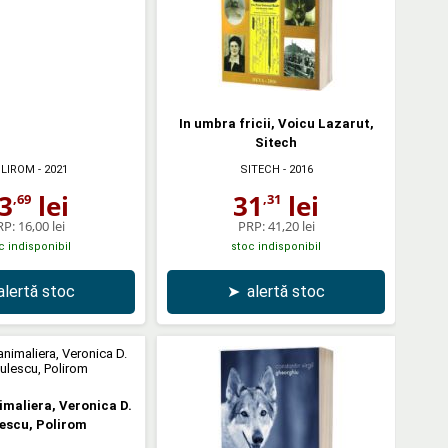
In umbra fricii, Voicu Lazarut,
Sitech
LIROM
- 2021
SITECH
- 2016
3
lei
31
lei
,69
,31
RP:
16,00 lei
PRP:
41,20 lei
c indisponibil
stoc indisponibil
alertă stoc
➤
alertă stoc
maliera, Veronica D.
escu, Polirom