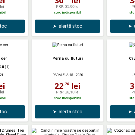
ei
30
lei
3
lei
PRP:
35,90 lei
P
ibil
stoc indisponibil
sto
stoc
➤
alertă stoc
➤
 cer
Perna cu fluturi
Cru
5.0
(1)
21
PARALELA 45
- 2020
L
ei
22
lei
3
,76
lei
PRP:
28,10 lei
P
ibil
stoc indisponibil
sto
stoc
➤
alertă stoc
➤