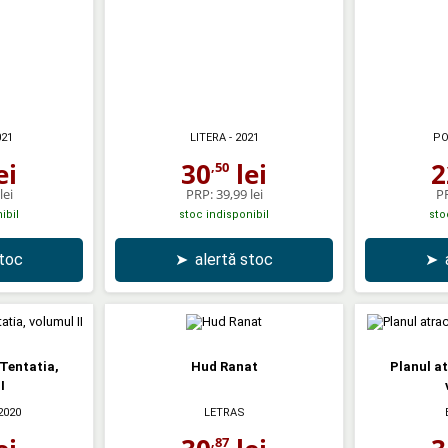
021
LITERA
- 2021
PO
ei
30
lei
2
,50
lei
PRP:
39,99 lei
P
ibil
stoc indisponibil
sto
stoc
➤
alertă stoc
➤
 Tentatia,
Hud Ranat
Planul at
I
2020
LETRAS
,87