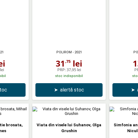
021
POLIROM
- 2021
PO
ei
31
lei
1
,75
lei
PRP:
37,95 lei
P
ibil
stoc indisponibil
sto
stoc
➤
alertă stoc
➤
itie brosata,
Viata din visele lui Suhanov, Olga
Simfonia ani
mes
Grushin
Nicul