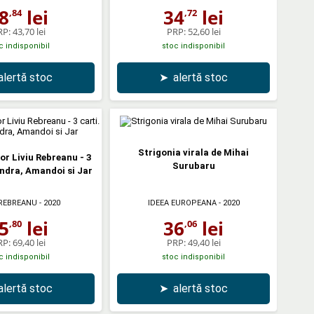
8
lei
34
lei
,84
,72
RP:
43,70 lei
PRP:
52,60 lei
c indisponibil
stoc indisponibil
alertă stoc
➤
alertă stoc
Strigonia virala de Mihai
or Liviu Rebreanu - 3
Surubaru
andra, Amandoi si Jar
 REBREANU
- 2020
IDEEA EUROPEANA
- 2020
5
lei
36
lei
,80
,06
RP:
69,40 lei
PRP:
49,40 lei
c indisponibil
stoc indisponibil
alertă stoc
➤
alertă stoc