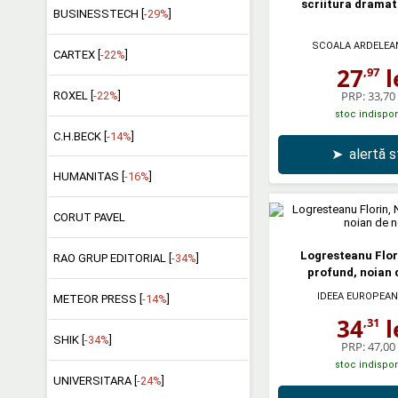
scriitura dramat
BUSINESSTECH [
-29%
]
SCOALA ARDELEA
CARTEX [
-22%
]
27
l
,97
PRP:
33,70 
ROXEL [
-22%
]
stoc indispon
C.H.BECK [
-14%
]
➤
alertă 
HUMANITAS [
-16%
]
CORUT PAVEL
Logresteanu Flor
RAO GRUP EDITORIAL [
-34%
]
profund, noian 
IDEEA EUROPEAN
METEOR PRESS [
-14%
]
34
l
,31
SHIK [
-34%
]
PRP:
47,00 
stoc indispon
UNIVERSITARA [
-24%
]