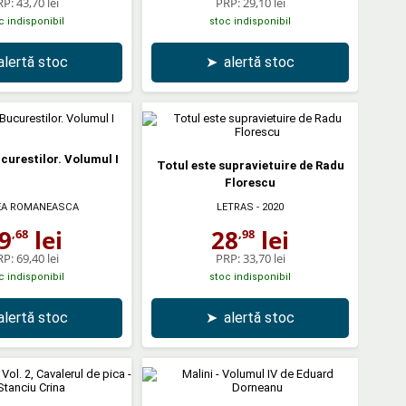
RP:
43,70 lei
PRP:
29,10 lei
c indisponibil
stoc indisponibil
alertă stoc
➤
alertă stoc
curestilor. Volumul I
Totul este supravietuire de Radu
Florescu
EA ROMANEASCA
LETRAS
- 2020
9
lei
28
lei
,68
,98
RP:
69,40 lei
PRP:
33,70 lei
c indisponibil
stoc indisponibil
alertă stoc
➤
alertă stoc