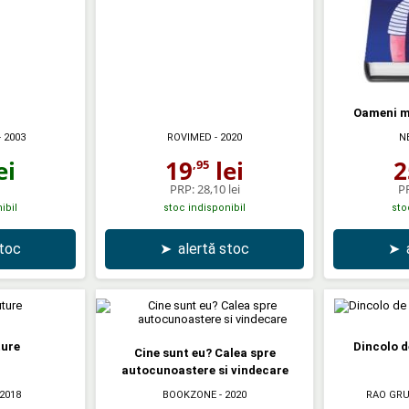
Oameni m
- 2003
ROVIMED
- 2020
N
ei
19
lei
2
,95
PRP:
28,10 lei
P
ibil
stoc indisponibil
sto
stoc
➤
alertă stoc
➤
ture
Dincolo d
Cine sunt eu? Calea spre
autocunoastere si vindecare
 2018
BOOKZONE
- 2020
RAO GRU