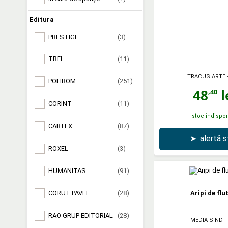
Editura
PRESTIGE
(3)
TREI
(11)
TRACUS ARTE
POLIROM
(251)
48
l
,40
CORINT
(11)
stoc indispon
CARTEX
(87)
➤
alertă 
ROXEL
(3)
HUMANITAS
(91)
CORUT PAVEL
(28)
Aripi de flu
RAO GRUP EDITORIAL
(28)
MEDIA SIND
-