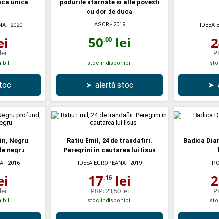
ica unica
podurile atarnate si alte povesti
cu dor de duca
ASCR
- 2019
NA
- 2020
IDEEA 
50
lei
ei
2
,00
lei
P
ibil
stoc indisponibil
sto
stoc
➤
alertă stoc
➤
in, Negru
Ratiu Emil, 24 de trandafiri.
Badica Dian
de negru
Peregrini in cautarea lui Iisus
A
- 2016
IDEEA EUROPEANA
- 2019
PO
ei
17
lei
2
,16
lei
PRP:
23,50 lei
P
ibil
stoc indisponibil
sto