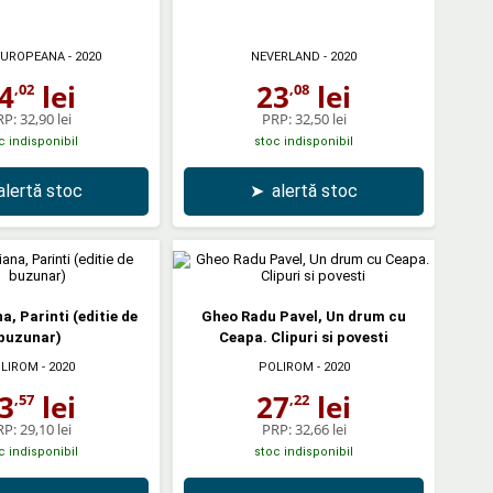
EUROPEANA
- 2020
NEVERLAND
- 2020
4
lei
23
lei
,02
,08
RP:
32,90 lei
PRP:
32,50 lei
c indisponibil
stoc indisponibil
alertă stoc
➤
alertă stoc
a, Parinti (editie de
Gheo Radu Pavel, Un drum cu
buzunar)
Ceapa. Clipuri si povesti
LIROM
- 2020
POLIROM
- 2020
3
lei
27
lei
,57
,22
RP:
29,10 lei
PRP:
32,66 lei
c indisponibil
stoc indisponibil