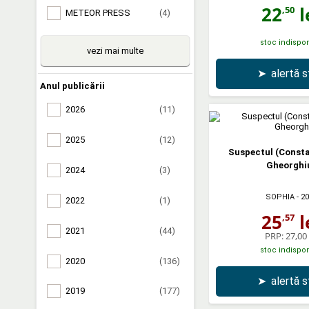
22
l
,50
METEOR PRESS
(4)
stoc indispon
vezi mai multe
➤
alertă 
Anul publicării
2026
(11)
2025
(12)
Suspectul (Consta
Gheorghi
2024
(3)
SOPHIA
- 2
2022
(1)
25
l
,57
2021
(44)
PRP:
27,00 
stoc indispon
2020
(136)
➤
alertă 
2019
(177)