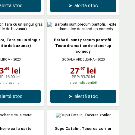
alertă stoc
➤
alertă stoc
sor, Tara cu un singur
Barbatii sunt precum pantofii.
ditie de buzunar)
Texte dramatice de stand-up
comedy
LIROM
- 2020
SCOALA ARDELEANA
- 2020
3
lei
27
lei
,69
,97
RP:
16,00 lei
PRP:
33,70 lei
c indisponibil
stoc indisponibil
alertă stoc
➤
alertă stoc
herie ca la carte!
Dupu Catalin, Tacerea zorilor