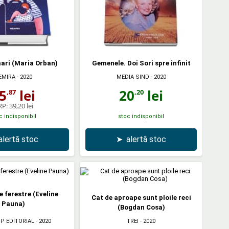
ari (Maria Orban)
Gemenele. Doi Sori spre infinit
MEDIA SIND
- 2020
EMIRA
- 2020
20
lei
5
lei
,20
,87
RP:
39,20 lei
c indisponibil
stoc indisponibil
alertă stoc
➤
alertă stoc
e ferestre (Eveline
Cat de aproape sunt ploile reci
Pauna)
(Bogdan Cosa)
P EDITORIAL
- 2020
TREI
- 2020