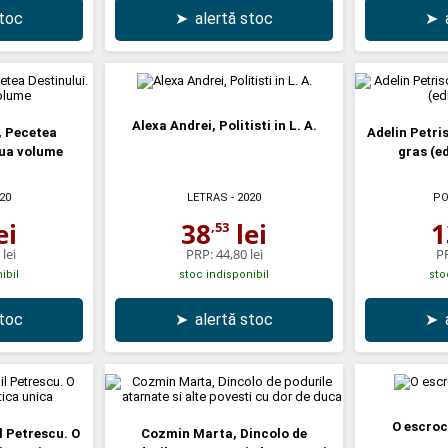
stoc
➤
alertă stoc
➤
Alexa Andrei, Politisti in L. A.
 Pecetea
Adelin Petri
oua volume
gras (e
20
LETRAS
- 2020
PO
ei
38
lei
1
,53
lei
PRP:
44,80 lei
P
ibil
stoc indisponibil
sto
stoc
➤
alertă stoc
➤
O escroc
l Petrescu. O
Cozmin Marta, Dincolo de