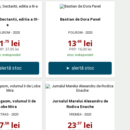
ectantii, editia a III-
Bastian de Dora Pavel
a
LIROM
- 2020
POLIROM
- 2020
1
lei
13
lei
,75
,69
RP:
37,95 lei
PRP:
16,00 lei
c indisponibil
stoc indisponibil
alertă stoc
➤
alertă stoc
gasm, volumul II de
Jurnalul Marelui Alexandru de
Lobe Mira
Rodica Enache
ETRAS
- 2020
VREMEA
- 2020
7
lei
23
lei
,58
,57