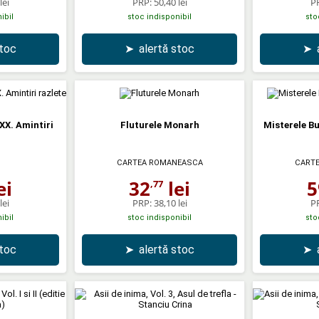
lei
PRP:
50,40 lei
P
ibil
stoc indisponibil
sto
stoc
➤
alertă stoc
➤
XX. Amintiri
Fluturele Monarh
Misterele Bu
CARTEA ROMANEASCA
CART
ei
32
lei
5
,77
lei
PRP:
38,10 lei
P
ibil
stoc indisponibil
sto
stoc
➤
alertă stoc
➤