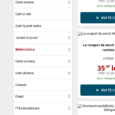
PRP:
22,40 
Carte straina
stoc indispon
Carti in dar
➤
alertă 
Carti la pret redus
Jucarii si jocuri
La-nceput de secol 
Beletristica
razlete
LETRAS
Carte scolara
35
l
,69
PRP:
41,50 
Carti diverse
stoc indispon
Colectii
➤
alertă 
Drept
IT&Calculatoare