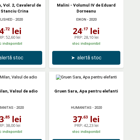
, Vol. 2, Cavalerul de
Malini - Volumul IV de Eduard
- Stanciu Crina
Dorneanu
LISHED
- 2020
EIKON
- 2020
4
lei
24
lei
,72
,17
RP:
52,60 lei
PRP:
28,10 lei
c indisponibil
stoc indisponibil
alertă stoc
➤
alertă stoc
lan, Valsul de adio
Gruen Sara, Apa pentru elefanti
ANITAS
- 2020
HUMANITAS
- 2020
3
lei
37
lei
,85
,63
RP:
38,00 lei
PRP:
42,23 lei
c indisponibil
stoc indisponibil