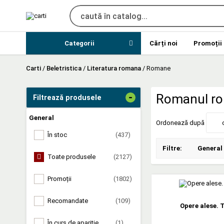
Categorii
Cărți noi
Promoții
Carti
/
Beletristica
/
Literatura romana
/
Romane
-
Romanul r
Filtrează produsele
General
Ordonează după
În stoc
(437)
Filtre:
General
Toate produsele
(2127)
Promoții
(1802)
Recomandate
(109)
Opere alese. 
În curs de apariție
(1)