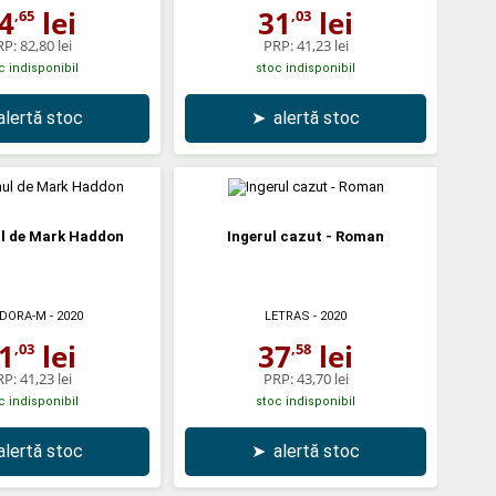
4
lei
31
lei
,65
,03
RP:
82,80 lei
PRP:
41,23 lei
c indisponibil
stoc indisponibil
alertă stoc
➤
alertă stoc
l de Mark Haddon
Ingerul cazut - Roman
DORA-M
- 2020
LETRAS
- 2020
1
lei
37
lei
,03
,58
RP:
41,23 lei
PRP:
43,70 lei
c indisponibil
stoc indisponibil
alertă stoc
➤
alertă stoc