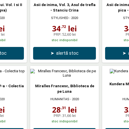
. Vol. I si II
Asii de inima, Vol. 3, Asul de trefla
Asii de inima
ngva)
- Stanciu Crina
pica 
020
STYLISHED
- 2020
STY
ei
34
lei
3
,72
lei
PRP:
52,60 lei
P
ibil
stoc indisponibil
sto
stoc
➤
alertă stoc
➤
Kundera Mi
V-a - Colectia
Miralles Francesc, Biblioteca de
pe Luna
020
HUMANITAS
- 2020
HUM
ei
28
lei
3
,31
lei
PRP:
31,66 lei
P
ibil
stoc indisponibil
sto