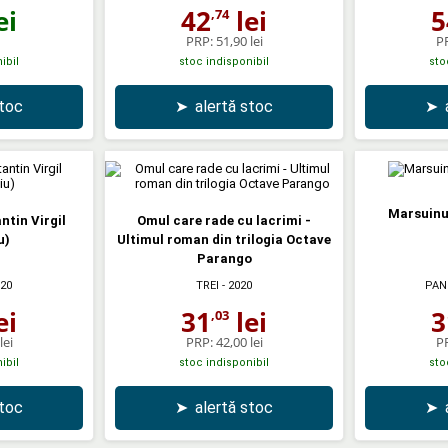
ei
42
lei
5
,74
PRP:
51,90 lei
P
ibil
stoc indisponibil
sto
stoc
➤
alertă stoc
➤
Marsuinu
ntin Virgil
Omul care rade cu lacrimi -
u)
Ultimul roman din trilogia Octave
Parango
020
TREI
- 2020
PAN
ei
31
lei
3
,03
lei
PRP:
42,00 lei
P
ibil
stoc indisponibil
sto
stoc
➤
alertă stoc
➤