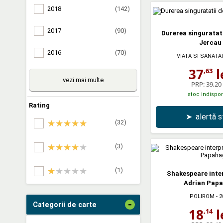
2018
(142)
2017
(90)
Durerea singuratat
Jercau
2016
(70)
VIATA SI SANATA
37
l
,63
vezi mai multe
PRP:
39,20 
stoc indispon
Rating
➤
alertă 
(32)
(3)
(1)
Shakespeare inte
Adrian Papa
POLIROM
- 2
-
Categorii de carte
18
l
,14