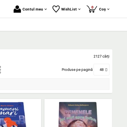
produse
0
Contul meu
WishList
Coș
2127 cărți
Produse pe pagină
48