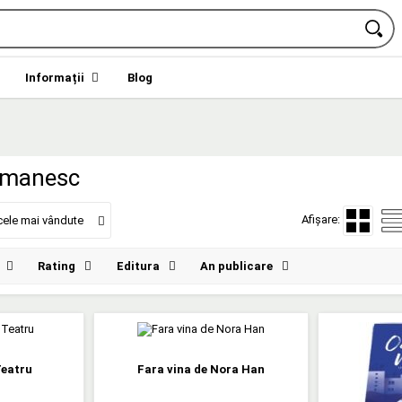
Informații
Blog
omanesc
Afișare:
cele mai vândute
Rating
Editura
An publicare
Teatru
Fara vina de Nora Han