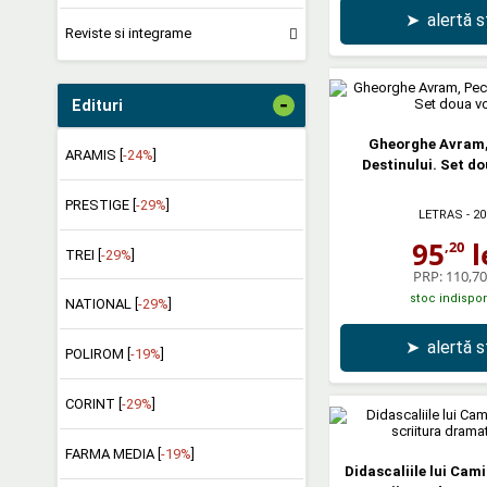
➤
alertă 
Reviste si integrame
-
Edituri
Gheorghe Avram,
ARAMIS [
-24%
]
Destinului. Set d
PRESTIGE [
-29%
]
LETRAS
- 20
95
l
,20
TREI [
-29%
]
PRP:
110,70 
stoc indispon
NATIONAL [
-29%
]
➤
alertă 
POLIROM [
-19%
]
CORINT [
-29%
]
FARMA MEDIA [
-19%
]
Didascaliile lui Cami