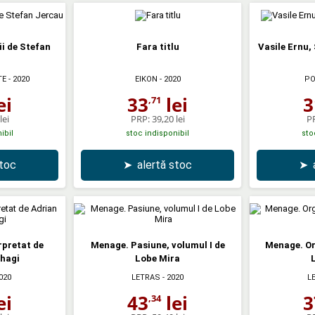
ii de Stefan
Fara titlu
Vasile Ernu, S
TE
- 2020
EIKON
- 2020
PO
ei
33
lei
3
,71
lei
PRP:
39,20 lei
P
ibil
stoc indisponibil
sto
stoc
➤
alertă stoc
➤
rpretat de
Menage. Pasiune, volumul I de
Menage. Or
hagi
Lobe Mira
020
LETRAS
- 2020
L
ei
43
lei
3
,34