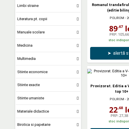
Romanul trandafirului
Limbi straine
(editie bili
POLIROM
- 2
Literatura pt. copii
89
l
,67
Manuale scolare
PRP:
105,66 
stoc indispon
Medicina
➤
alertă 
Multimedia
Stiinte economice
Stiinte exacte
Provizorat. Editia a 
top 10+
Stiinte umaniste
POLIROM
- 2
22
l
,68
Materiale didactice
PRP:
27,38 
stoc indispon
Birotica si papetarie