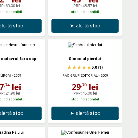
RP:
69,00 lei
PRP:
48,57 lei
c indisponibil
stoc indisponibil
alertă stoc
➤
alertă stoc
 cadavrul fara cap
Simbolul pierdut
5.0
(1)
LIROM
- 2009
RAO GRUP EDITORIAL
- 2009
7
lei
29
lei
,74
,70
RP:
21,90 lei
PRP:
45,00 lei
c indisponibil
stoc indisponibil
alertă stoc
➤
alertă stoc