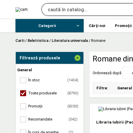
Categorii
Cărți noi
Promoții
Carti
/
Beletristica
/
Literatura universala
/
Romane
-
Romane din 
Filtrează produsele
General
Ordonează după
În stoc
(1434)
Filtre:
General
Toate produsele
(8793)
Promoții
(8250)
Recomandate
(542)
Libraria Iubirii (Pa
În curs de apariție
(2)