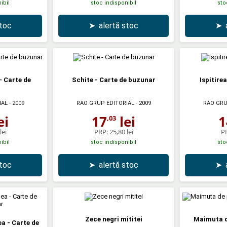
ibil
stoc indisponibil
sto
stoc
➤
alertă stoc
➤
- Carte de
Schite - Carte de buzunar
Ispitire
r
IAL
- 2009
RAO GRUP EDITORIAL
- 2009
RAO GRU
ei
17
lei
1
,03
lei
PRP:
25,80 lei
P
ibil
stoc indisponibil
sto
stoc
➤
alertă stoc
➤
Zece negri mititei
Maimuta de
a - Carte de