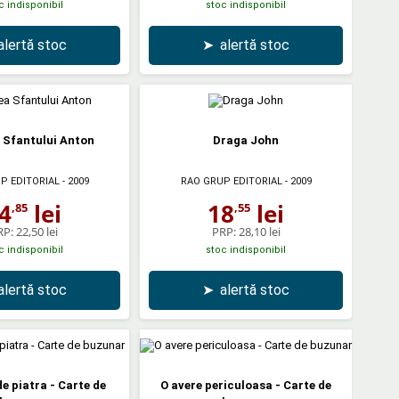
c indisponibil
stoc indisponibil
alertă stoc
➤
alertă stoc
a Sfantului Anton
Draga John
P EDITORIAL
- 2009
RAO GRUP EDITORIAL
- 2009
4
lei
18
lei
,85
,55
RP:
22,50 lei
PRP:
28,10 lei
c indisponibil
stoc indisponibil
alertă stoc
➤
alertă stoc
 piatra - Carte de
O avere periculoasa - Carte de