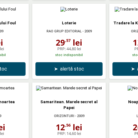
lui Foul
Loterie
Tradare la K
09
RAO GRUP EDITORIAL
- 2009
ORI
i
29
lei
1
,57
lei
PRP:
44,80 lei
P
ibil
stoc indisponibil
sto
stoc
➤
alertă stoc
➤
moartea
Samaritean. Marele secret al
Noap
Papei
9
ORIZONTURI
- 2009
ei
12
lei
2
,56
lei
PRP:
14,60 lei
P