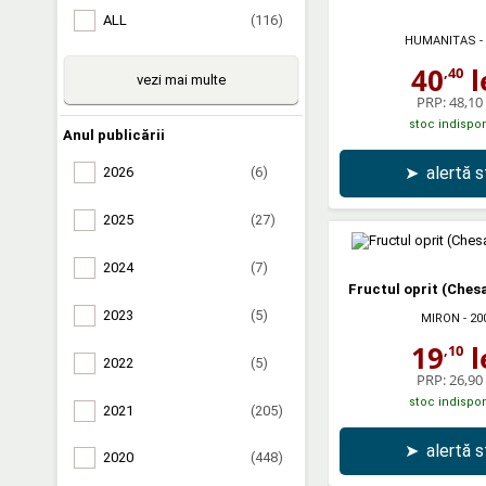
ALL
(116)
HUMANITAS
-
40
l
,40
vezi mai multe
PRP:
48,10 
stoc indispon
Anul publicării
➤
alertă 
2026
(6)
2025
(27)
2024
(7)
Fructul oprit (Ches
2023
(5)
MIRON
- 20
19
l
,10
2022
(5)
PRP:
26,90 
stoc indispon
2021
(205)
➤
alertă 
2020
(448)