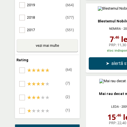
2019
(664)
2018
(577)
Blestemul Nobilu
NEMIRA
- 20
2017
(551)
7
le
,46
PRP:
11,30 
vezi mai multe
stoc indispon
Rating
➤
alertă 
(64)
(7)
Mai rau decat 
(2)
LEDA
- 200
(1)
15
l
,46
PRP:
22,40 