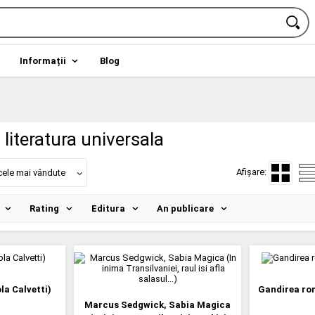
Informații
Blog
literatura universala
Afișare:
cele mai vândute
Rating
Editura
An publicare
ola Calvetti)
Gandirea ro
Marcus Sedgwick, Sabia Magica