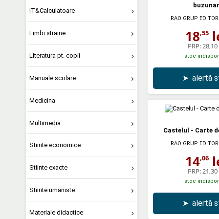
buzuna
IT&Calculatoare
RAO GRUP EDITOR
18
l
,55
Limbi straine
PRP:
28,10 
Literatura pt. copii
stoc indispon
➤
alertă 
Manuale scolare
Medicina
Multimedia
Castelul - Carte 
RAO GRUP EDITOR
Stiinte economice
14
l
,06
Stiinte exacte
PRP:
21,30 
stoc indispon
Stiinte umaniste
➤
alertă 
Materiale didactice