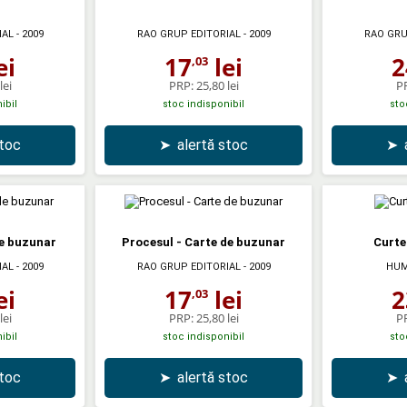
r
IAL
- 2009
RAO GRUP EDITORIAL
- 2009
RAO GRU
ei
17
lei
2
,03
lei
PRP:
25,80 lei
P
ibil
stoc indisponibil
sto
stoc
➤
alertă stoc
➤
de buzunar
Procesul - Carte de buzunar
Curte
IAL
- 2009
RAO GRUP EDITORIAL
- 2009
HUM
ei
17
lei
2
,03
lei
PRP:
25,80 lei
P
ibil
stoc indisponibil
sto
stoc
➤
alertă stoc
➤