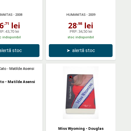
ANITAS
- 2008
HUMANITAS
- 2009
6
lei
28
lei
,71
,98
RP:
43,70 lei
PRP:
34,50 lei
c indisponibil
stoc indisponibil
alertă stoc
➤
alertă stoc
to - Matilde Asensi
Miss Wyoming - Douglas