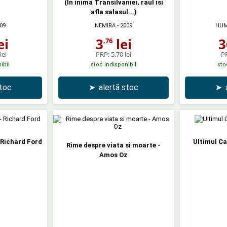
(In inima Transilvaniei, raul isi
afla salasul...)
09
NEMIRA
- 2009
HUM
ei
3
lei
3
,76
lei
PRP:
5,70 lei
P
ibil
stoc indisponibil
sto
stoc
➤
alertă stoc
➤
 Richard Ford
Ultimul Ca
Rime despre viata si moarte -
Amos Oz