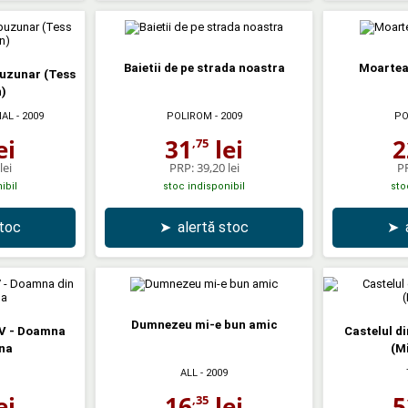
Baietii de pe strada noastra
Moartea
buzunar (Tess
n)
IAL
- 2009
POLIROM
- 2009
PO
ei
31
lei
2
,75
lei
PRP:
39,20 lei
P
ibil
stoc indisponibil
sto
stoc
➤
alertă stoc
➤
Dumnezeu mi-e bun amic
IV - Doamna
Castelul d
na
(Mi
ALL
- 2009
ei
16
lei
5
,35