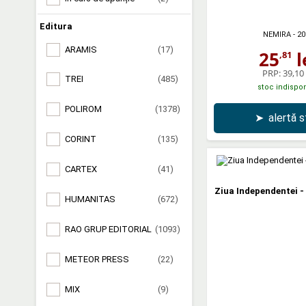
Editura
NEMIRA
- 20
ARAMIS
(17)
25
l
,81
PRP:
39,10 
TREI
(485)
stoc indispon
POLIROM
(1378)
➤
alertă 
CORINT
(135)
CARTEX
(41)
Ziua Independentei -
HUMANITAS
(672)
RAO GRUP EDITORIAL
(1093)
METEOR PRESS
(22)
MIX
(9)