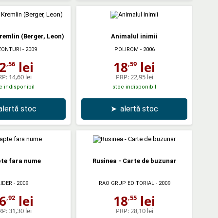
remlin (Berger, Leon)
Animalul inimii
ZONTURI
- 2009
POLIROM
- 2006
2
lei
18
lei
,56
,59
RP:
14,60 lei
PRP:
22,95 lei
c indisponibil
stoc indisponibil
alertă stoc
➤
alertă stoc
te fara nume
Rusinea - Carte de buzunar
LIDER
- 2009
RAO GRUP EDITORIAL
- 2009
6
lei
18
lei
,92
,55
RP:
31,30 lei
PRP:
28,10 lei