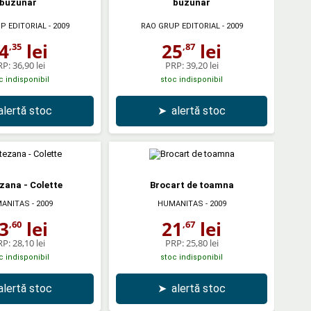
buzunar
buzunar
P EDITORIAL
- 2009
RAO GRUP EDITORIAL
- 2009
4
lei
25
lei
,35
,87
RP:
36,90 lei
PRP:
39,20 lei
c indisponibil
stoc indisponibil
alertă stoc
➤
alertă stoc
zana - Colette
Brocart de toamna
ANITAS
- 2009
HUMANITAS
- 2009
3
lei
21
lei
,60
,67
RP:
28,10 lei
PRP:
25,80 lei
c indisponibil
stoc indisponibil
alertă stoc
➤
alertă stoc