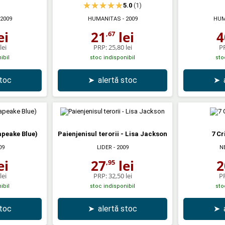
5.0
(1)
 2009
HUMANITAS
- 2009
HUM
ei
21
lei
4
,67
lei
PRP:
25,80 lei
P
ibil
stoc indisponibil
sto
stoc
➤
alertă stoc
➤
apeake Blue)
Paienjenisul terorii - Lisa Jackson
7 C
09
LIDER
- 2009
N
ei
27
lei
2
,95
lei
PRP:
32,50 lei
P
ibil
stoc indisponibil
sto
stoc
➤
alertă stoc
➤