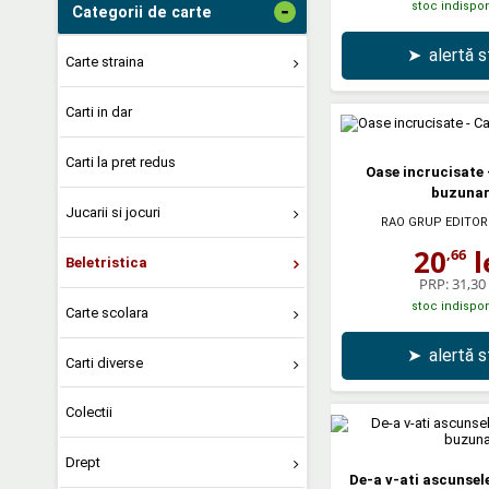
stoc indispon
-
Categorii de carte
➤
alertă 
Carte straina
Carti in dar
Carti la pret redus
Oase incrucisate 
buzuna
Jucarii si jocuri
RAO GRUP EDITOR
20
l
,66
Beletristica
PRP:
31,30 
stoc indispon
Carte scolara
➤
alertă 
Carti diverse
Colectii
Drept
De-a v-ati ascunsele