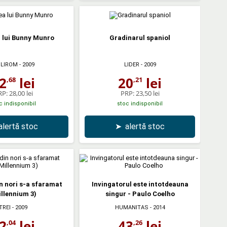
 lui Bunny Munro
Gradinarul spaniol
LIROM
- 2009
LIDER
- 2009
2
lei
20
lei
,68
,21
RP:
28,00 lei
PRP:
23,50 lei
c indisponibil
stoc indisponibil
alertă stoc
➤
alertă stoc
in nori s-a sfaramat
Invingatorul este intotdeauna
llennium 3)
singur - Paulo Coelho
TREI
- 2009
HUMANITAS
- 2014
2
lei
43
lei
,04
,26