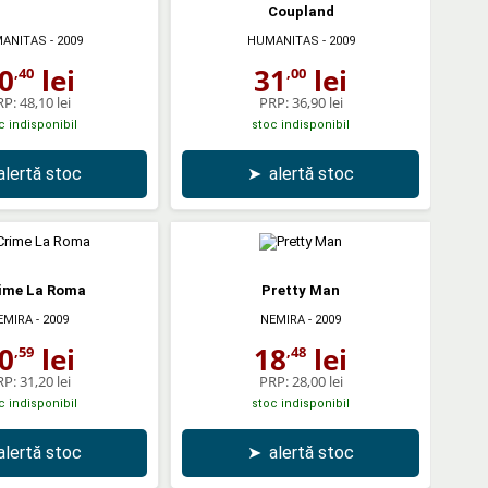
Coupland
ANITAS
- 2009
HUMANITAS
- 2009
0
lei
31
lei
,40
,00
RP:
48,10 lei
PRP:
36,90 lei
c indisponibil
stoc indisponibil
alertă stoc
➤
alertă stoc
rime La Roma
Pretty Man
EMIRA
- 2009
NEMIRA
- 2009
0
lei
18
lei
,59
,48
RP:
31,20 lei
PRP:
28,00 lei
c indisponibil
stoc indisponibil
alertă stoc
➤
alertă stoc