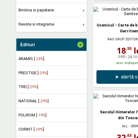
Birotica si papetarie
Reviste si integrame
Ucenicul - Carte de 
Gerritse
RAO GRUP EDITOR
-
Edituri
18
l
,55
PRP:
28,10 
ARAMIS [
-24%
]
stoc indispon
PRESTIGE [
-29%
]
➤
alertă 
TREI [
-29%
]
NATIONAL [
-29%
]
Secolul Himerelor 
POLIROM [
-19%
]
din Tosca
ALL
- 2009
CORINT [
-29%
]
32
l
,63