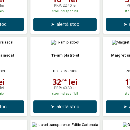
lei
PRP:
22,40 lei
P
ibil
stoc indisponibil
sto
stoc
➤
alertă stoc
➤
raiasca!
Ti-am platit-o!
Maigret si
009
POLIROM
- 2009
PO
ei
32
lei
1
,64
lei
PRP:
40,30 lei
P
ibil
stoc indisponibil
sto
stoc
➤
alertă stoc
➤