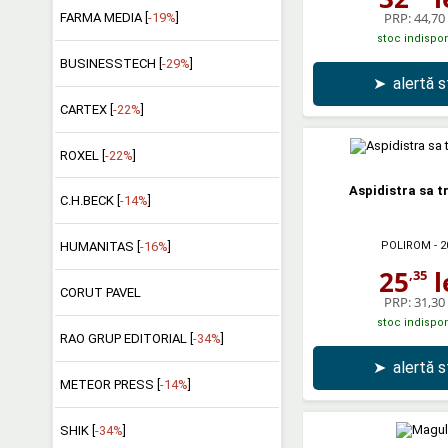
PRP:
44,70 
FARMA MEDIA [
-19%
]
stoc indispon
BUSINESSTECH [
-29%
]
➤
alertă 
CARTEX [
-22%
]
ROXEL [
-22%
]
Aspidistra sa t
C.H.BECK [
-14%
]
POLIROM
- 2
HUMANITAS [
-16%
]
25
l
,35
CORUT PAVEL
PRP:
31,30 
stoc indispon
RAO GRUP EDITORIAL [
-34%
]
➤
alertă 
METEOR PRESS [
-14%
]
SHIK [
-34%
]