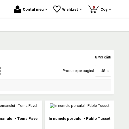
produse
0
Contul meu
WishList
Coș
8793 cărți
Produse pe pagină
48
manului - Toma Pavel
In numele porcului - Pablo Tusset