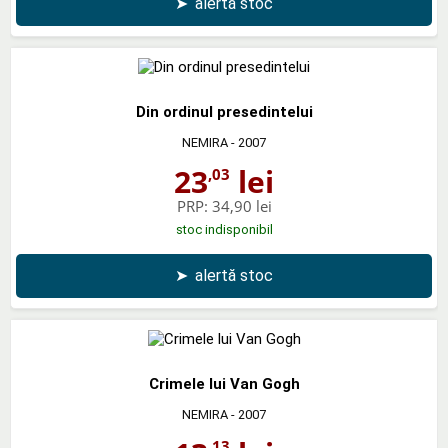
➤
alertă stoc
Din ordinul presedintelui
NEMIRA
- 2007
23
lei
,03
PRP:
34,90 lei
stoc indisponibil
➤
alertă stoc
Crimele lui Van Gogh
NEMIRA
- 2007
,13