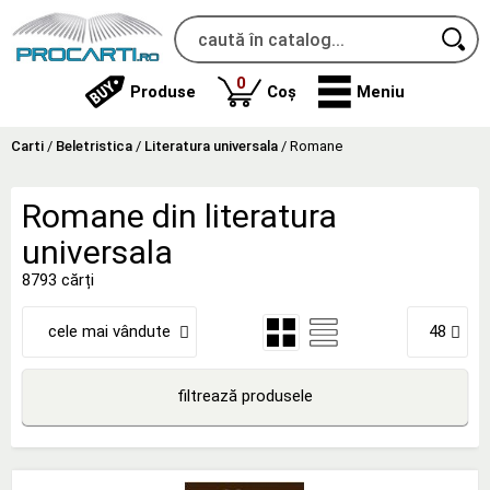
produse
0
Produse
Coș
Meniu
Carti
/
Beletristica
/
Literatura universala
/
Romane
Romane din literatura
universala
8793 cărți
cele mai vândute
48
filtrează produsele