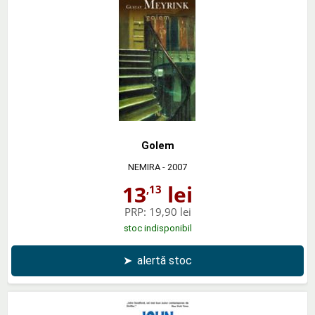
Golem
NEMIRA
- 2007
13
lei
,13
PRP:
19,90 lei
stoc indisponibil
➤
alertă stoc