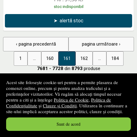
stoc indisponibil
➤
alertă stoc
‹ pagina precedentă
pagina următoare ›
1
...
160
161
162
...
184
7681 - 7728
din
8793
produse
Acest site folosește cookie-uri pentru a permite plasarea de
+
comenzi online, precum și pentru analiza traficului și a
Filtrează produsele
preferințelor vizitatorilor. Vă rugăm să alocați timpul necesar
pentru a citi și a înțelege
Politica de Cookie
,
Politica de
Confidențialitate
și
Clauze și Condiții
. Utilizarea în continuare a
+
Categorii de carte
site-ului implică acceptarea acestor politici, clauze și condiții.
Sunt de acord
+
Edituri