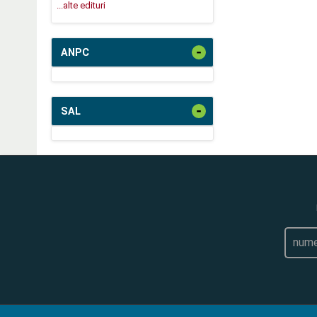
...alte edituri
-
ANPC
-
SAL