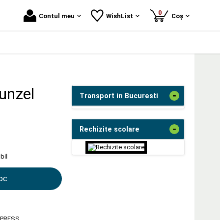
produse
0
Contul meu
WishList
Coș
unzel
-
Transport in Bucuresti
-
Rechizite scolare
bil
toc
 PRESS