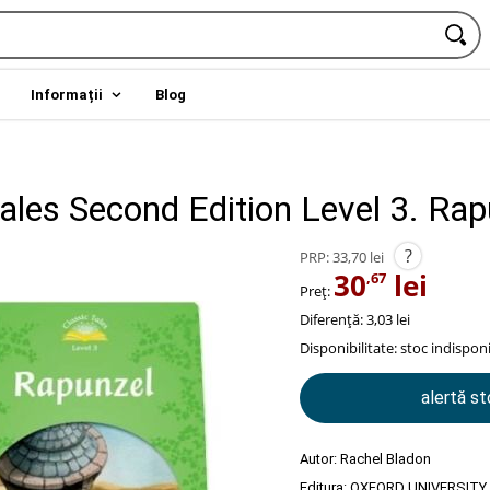
Informații
Blog
ales Second Edition Level 3. Rap
?
PRP:
33,70 lei
30
lei
,67
Preț:
Diferență: 3,03 lei
Disponibilitate:
stoc indisponi
alertă s
Autor:
Rachel Bladon
Editura:
OXFORD UNIVERSITY