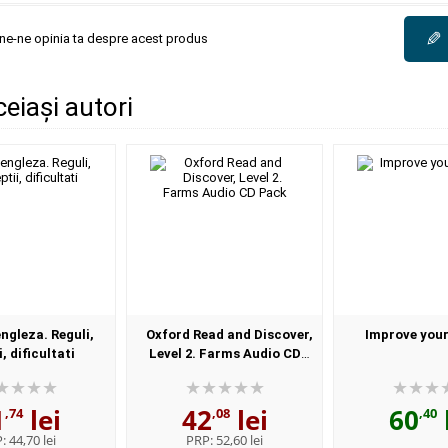
✎
une-ne opinia ta despre acest produs
ceiași autori
ngleza. Reguli,
Oxford Read and Discover,
Improve your
, dificultati
Level 2. Farms Audio CD
Pack
1
lei
42
lei
60
,74
,08
,40
P:
44,70 lei
PRP:
52,60 lei