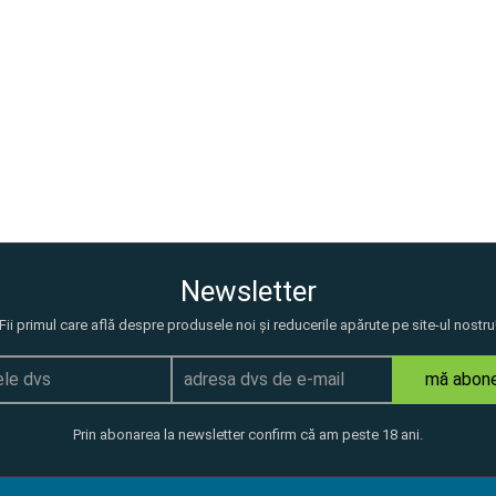
Newsletter
Fii primul care află despre produsele noi și reducerile apărute pe site-ul nostru
mă abon
Prin abonarea la newsletter confirm că am peste 18 ani.