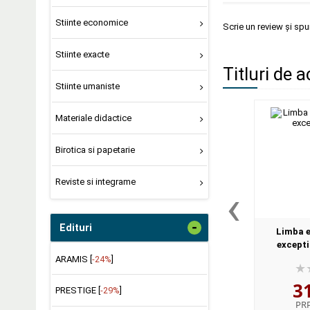
Stiinte economice
Scrie un review și sp
Stiinte exacte
Titluri de a
Stiinte umaniste
Materiale didactice
Birotica si papetarie
Reviste si integrame
‹
-
Edituri
Limba e
exceptii
ARAMIS [
-24%
]
3
PRESTIGE [
-29%
]
PR