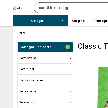
Categorii
Cărți noi
Promoții
Carti
Classic T
-
Categorii de carte
Carte straina
Carti in dar
Carti la pret redus
Jucarii si jocuri
Beletristica