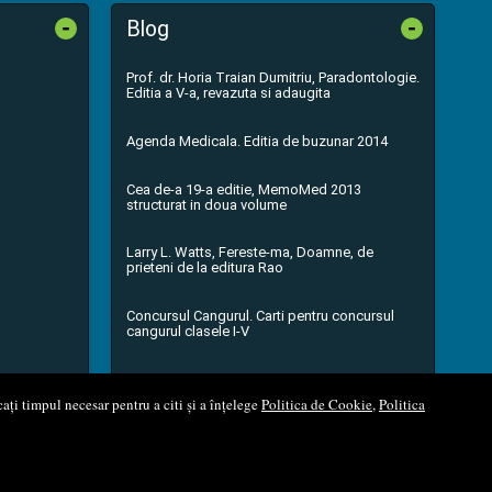
-
-
Blog
Prof. dr. Horia Traian Dumitriu, Paradontologie.
Editia a V-a, revazuta si adaugita
Agenda Medicala. Editia de buzunar 2014
Cea de-a 19-a editie, MemoMed 2013
structurat in doua volume
Larry L. Watts, Fereste-ma, Doamne, de
prieteni de la editura Rao
Concursul Cangurul. Carti pentru concursul
cangurul clasele I-V
...toate știrile
ați timpul necesar pentru a citi și a înțelege
Politica de Cookie
,
Politica
l Soft