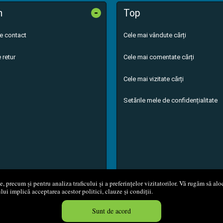
-
n
Top
de contact
Cele mai vândute cărți
 retur
Cele mai comentate cărți
Cele mai vizitate cărți
Setările mele de confidențialitate
 precum și pentru analiza traficului și a preferințelor vizitatorilor. Vă rugăm să aloc
ului implică acceptarea acestor politici, clauze și condiții.
8 - 2026
S.C. M.G. Net Distribution S.R.L.
Magazin online
creat de
Vita
Sunt de acord
Created in 0.0557 sec