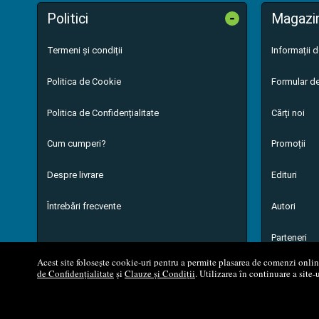
-
Politici
Magazi
Termeni și condiții
Informații 
Politica de Cookie
Formular de
Politica de Confidențialitate
Cărți noi
Cum cumperi?
Promoții
Despre livrare
Edituri
Întrebări frecvente
Autori
Parteneri
Acest site folosește cookie-uri pentru a permite plasarea de comenzi online,
de Confidențialitate
și
Clauze și Condiții
. Utilizarea în continuare a site-
© 200