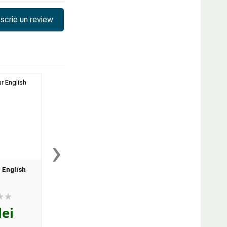
scrie un review
›
 English
Oxford Read and Discover.
Oxford Read and Dis
Level 5. Great Migrations
Level 5. Great Migrat
Audio CD Pack
lei
51
lei
42
lei
,96
,77
PRP:
57,10 lei
PRP:
47,00 lei