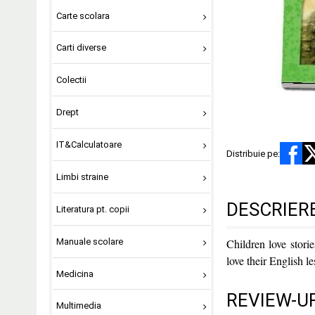
Carte scolara
Carti diverse
Colectii
Drept
IT&Calculatoare
Distribuie pe:
Limbi straine
DESCRIER
Literatura pt. copii
Manuale scolare
Children love stori
love their English le
Medicina
REVIEW-UR
Multimedia