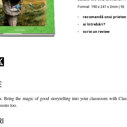
Format: 190 x 241 x 2mm | 92
recomandă unui prieten
ai întrebări?
scrie un review
E
es. Bring the magic of good storytelling into your classroom with Class
ssons too.
I