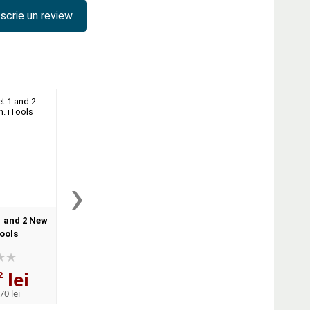
scrie un review
›
1 and 2 New
Happy Street 2 New Edition.
Happy Street 1 New E
Tools
Activity Book and MultiROM
Class Audio CDs
Pack
lei
99
lei
182
lei
2
,74
,18
70 lei
PRP:
109,60 lei
PRP:
200,20 lei