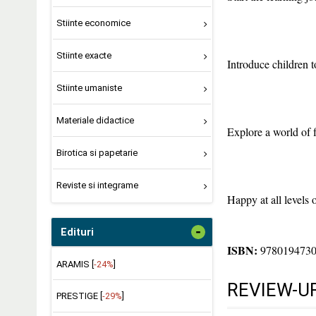
Stiinte economice
Stiinte exacte
Introduce children 
Stiinte umaniste
Materiale didactice
Explore a world of 
Birotica si papetarie
Reviste si integrame
Happy at all levels 
-
Edituri
ISBN:
978019473
ARAMIS [
-24%
]
REVIEW-UR
PRESTIGE [
-29%
]