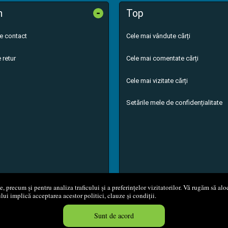
-
n
Top
de contact
Cele mai vândute cărți
 retur
Cele mai comentate cărți
Cele mai vizitate cărți
Setările mele de confidențialitate
 precum și pentru analiza traficului și a preferințelor vizitatorilor. Vă rugăm să aloc
ului implică acceptarea acestor politici, clauze și condiții.
8 - 2026
S.C. M.G. Net Distribution S.R.L.
Magazin online
creat de
Vita
Sunt de acord
Created in 0.0540 sec