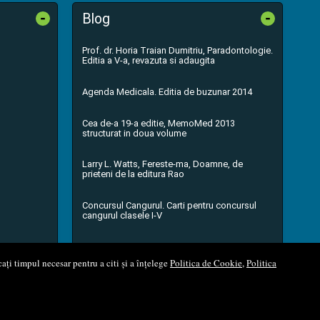
-
-
Blog
Prof. dr. Horia Traian Dumitriu, Paradontologie.
Editia a V-a, revazuta si adaugita
Agenda Medicala. Editia de buzunar 2014
Cea de-a 19-a editie, MemoMed 2013
structurat in doua volume
Larry L. Watts, Fereste-ma, Doamne, de
prieteni de la editura Rao
Concursul Cangurul. Carti pentru concursul
cangurul clasele I-V
...toate știrile
ați timpul necesar pentru a citi și a înțelege
Politica de Cookie
,
Politica
l Soft