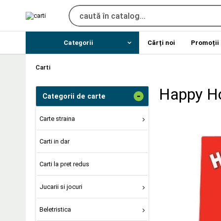
Categorii
Cărți noi
Promoții
Carti
Happy Ho
-
Categorii de carte
Carte straina
Carti in dar
Carti la pret redus
Jucarii si jocuri
Beletristica