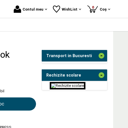
produse
0
Contul meu
WishList
Coș
ook
-
Transport in Bucuresti
-
Rechizite scolare
bil
toc
 PRESS