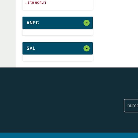
...alte edituri
-
ANPC
-
SAL