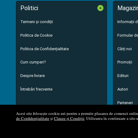
-
Politici
Magazi
Termeni și condiții
Informații 
Politica de Cookie
Formular de
Politica de Confidențialitate
Cărți noi
Cum cumperi?
Promoții
Despre livrare
Edituri
Întrebări frecvente
Autori
Parteneri
Acest site folosește cookie-uri pentru a permite plasarea de comenzi online,
de Confidențialitate
și
Clauze și Condiții
. Utilizarea în continuare a site-
© 200