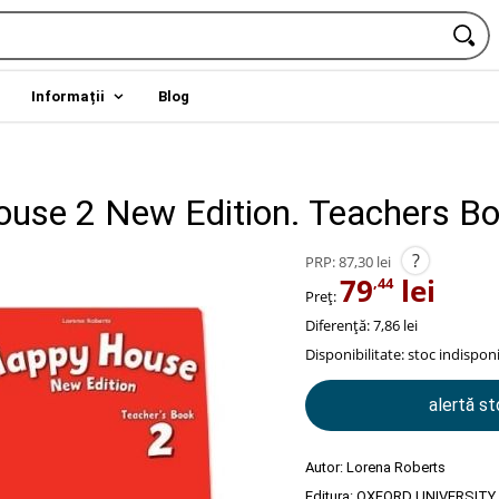
Informații
Blog
use 2 New Edition. Teachers B
?
PRP:
87,30 lei
79
lei
,44
Preț:
Diferență: 7,86 lei
Disponibilitate:
stoc indisponi
alertă s
Autor:
Lorena Roberts
Editura:
OXFORD UNIVERSITY