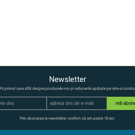
Newsletter
Fii primul care află despre produsele noi și reducerile apărute pe site-ul nostru
mă abon
Prin abonarea la newsletter confirm că am peste 18 ani.