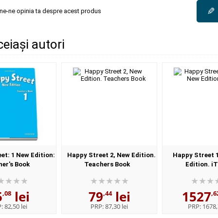
✎
une-ne opinia ta despre acest produs
ceiași autori
et: 1 New Edition:
Happy Street 2, New Edition.
Happy Street 
er's Book
Teachers Book
Edition. i
5
lei
79
lei
1527
,08
,44
,6
P:
82,50 lei
PRP:
87,30 lei
PRP:
1678,