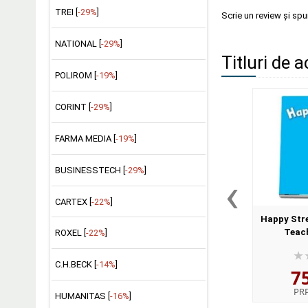
TREI [
-29%
]
Scrie un review și sp
NATIONAL [
-29%
]
Titluri de a
POLIROM [
-19%
]
CORINT [
-29%
]
FARMA MEDIA [
-19%
]
BUSINESSTECH [
-29%
]
‹
CARTEX [
-22%
]
Happy Stre
Teach
ROXEL [
-22%
]
C.H.BECK [
-14%
]
7
PR
HUMANITAS [
-16%
]