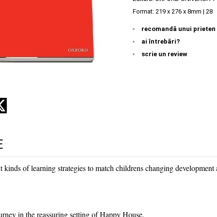
Format: 219 x 276 x 8mm | 28
recomandă unui prieten
ai întrebări?
scrie un review
E
 kinds of learning strategies to match childrens changing development a
ourney in the reassuring setting of Happy House.