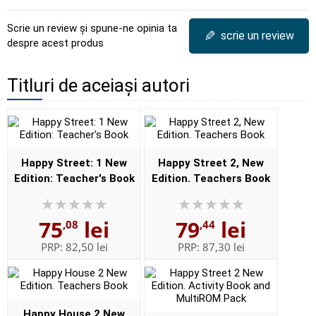
Scrie un review și spune-ne opinia ta
✎
scrie un review
despre acest produs
Titluri de aceiași autori
Happy Street: 1 New
Happy Street 2, New
Edition: Teacher's Book
Edition. Teachers Book
75
lei
79
lei
,08
,44
PRP:
82,50 lei
PRP:
87,30 lei
Happy House 2 New