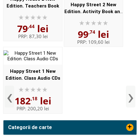
Happy Street 2 New
Edition. Teachers Book
Edition. Activity Book and
MultiROM Pack
79
lei
,44
99
lei
,74
PRP:
87,30 lei
PRP:
109,60 lei
Happy Street 1 New
Edition. Class Audio CDs
‹
›
182
lei
,18
PRP:
200,20 lei
+
Categorii de carte