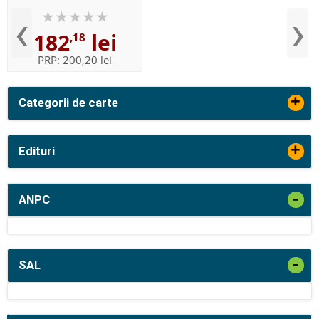
‹
›
182
lei
,18
PRP:
200,20 lei
+
Categorii de carte
+
Edituri
-
ANPC
-
SAL