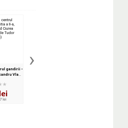
›
rul gandirii -
Medicina chineza pentru
Culegere de teste p
exandru Vlad
lumea moderna de Kihn Dr. E
masteranzii de labo
ate de Tudor
Douglas
clinic, editie colo
)
lei
34
lei
81
lei
,05
,70
7 lei
PRP:
42,29 lei