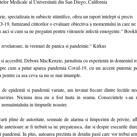
elor Medicale al Universitatii din San Diego, California
, specializata in subiecte stiintifice, ofera un raport intelept si precis
19, furnizand cititorilor o evaluare obiectiva a momentului in care ne
aici si cum sa ne pregatim pentru viitoarele infectii emergente.“ Bookli
, revelatoare, in vremuri de panica si pandemie.“ Kirkus
nt si accesibil, Debora MacKenzie, jurnalista cu experienta in domeniul 
spre cum a putut aparea pandemia Covid-19, cu un accent puternic pe
a pentru ca asa ceva sa nu se mai intample.
i de epidemii si pandemii variate, am invatat fiecare dintre lectiile ne
navirus. Niciuna insa nu a fost luata in seama. Consecintele s-au r
 nemaiintalnita in timpurile noastre.
carti pline de autoritate, semnale de alarma si limpezimi de privire, a
e anterioare ar fi trebuit sa ne pregateasca, dar si despre esecurile dur
 pandemii. In plus, autoarea prezinta in detaliu pasii care vor trebui ur