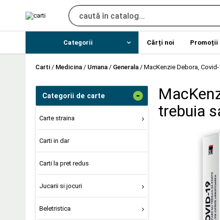
Categorii
Cărți noi
Promoții
Carti
/
Medicina
/
Umana
/
Generala
/
MacKenzie Debora, Covid-19
MacKenzi
-
Categorii de carte
trebuia s
Carte straina
Carti in dar
Carti la pret redus
Jucarii si jocuri
Beletristica