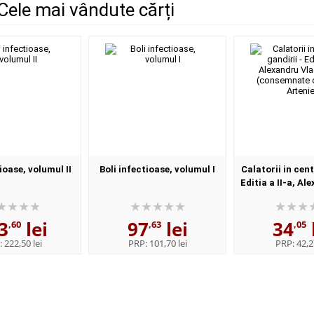
Cele mai vândute cărți
ioase, volumul II
Boli infectioase, volumul I
Calatorii in cent
Editia a II-a, Al
Ciurea (consemn
Artenie
3
lei
97
lei
34
,60
,63
,05
:
222,50 lei
PRP:
101,70 lei
PRP:
42,2