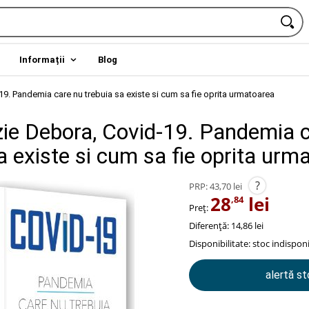
Informații
Blog
. Pandemia care nu trebuia sa existe si cum sa fie oprita urmatoarea
e Debora, Covid-19. Pandemia c
a existe si cum sa fie oprita urm
?
PRP:
43,70 lei
28
lei
,84
Preț:
Diferență: 14,86 lei
Disponibilitate:
stoc indisponi
alertă s