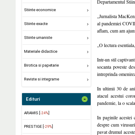
Departamentul Stiint
Stiinte economice
„Jurnalista MacKenzie
al pandemiei COVID-
Stiinte exacte
aflam, cum am ajuns 
Stiinte umaniste
„O lectura esentiala
Materiale didactice
Intr-un stil captiva
Birotica si papetarie
socanta poveste de
intreprinda omenire
Reviste si integrame
In ultimii 30 de an
atacul acestui coro
-
Edituri
pandemie, la o scala
ARAMIS [
-24%
]
In paginile acestei 
despre cum virusuril
PRESTIGE [
-29%
]
pavat drumul acestei