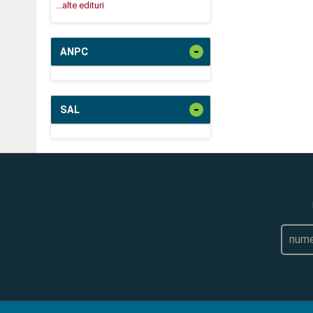
...alte edituri
-
ANPC
-
SAL