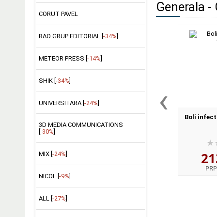
Generala - 
CORUT PAVEL
RAO GRUP EDITORIAL [
-34%
]
METEOR PRESS [
-14%
]
SHIK [
-34%
]
‹
UNIVERSITARA [
-24%
]
Boli infect
3D MEDIA COMMUNICATIONS
[
-30%
]
21
MIX [
-24%
]
PRP
NICOL [
-9%
]
ALL [
-27%
]