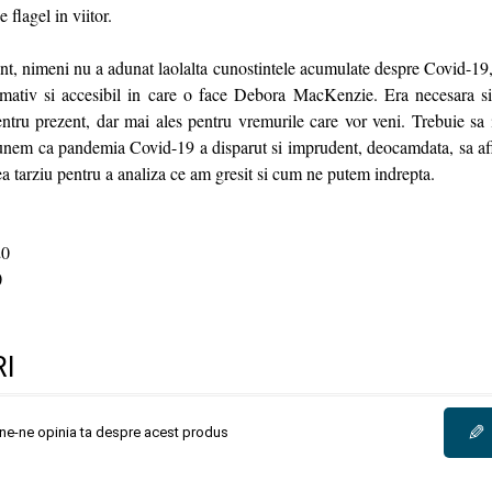
e flagel in viitor.
t, nimeni nu a adunat laolalta cunostintele acumulate despre Covid-19, 
ativ si accesibil in care o face Debora MacKenzie. Era necesara si 
entru prezent, dar mai ales pentru vremurile care vor veni. Trebuie sa 
unem ca pandemia Covid-19 a disparut si imprudent, deocamdata, sa af
ea tarziu pentru a analiza ce am gresit si cum ne putem indrepta.
0
0
I
✎
une-ne opinia ta despre acest produs