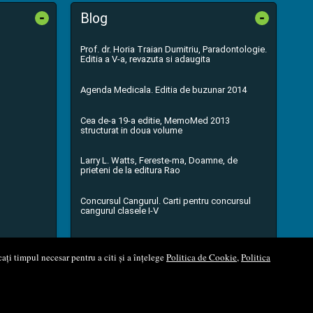
-
-
Blog
Prof. dr. Horia Traian Dumitriu, Paradontologie.
Editia a V-a, revazuta si adaugita
Agenda Medicala. Editia de buzunar 2014
Cea de-a 19-a editie, MemoMed 2013
structurat in doua volume
Larry L. Watts, Fereste-ma, Doamne, de
prieteni de la editura Rao
Concursul Cangurul. Carti pentru concursul
cangurul clasele I-V
...toate știrile
ați timpul necesar pentru a citi și a înțelege
Politica de Cookie
,
Politica
l Soft