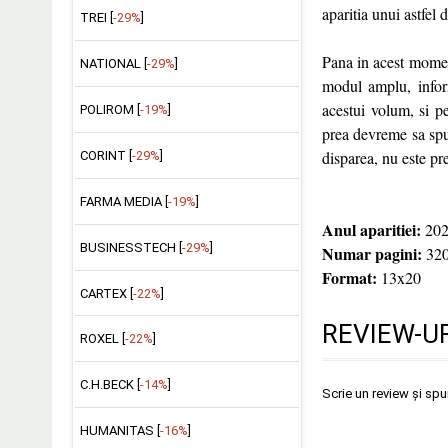
aparitia unui astfel d
TREI [
-29%
]
Pana in acest momen
NATIONAL [
-29%
]
modul amplu, inform
acestui volum, si p
POLIROM [
-19%
]
prea devreme sa sp
disparea, nu este pr
CORINT [
-29%
]
FARMA MEDIA [
-19%
]
Anul aparitiei:
202
BUSINESSTECH [
-29%
]
Numar pagini:
32
Format:
13x20
CARTEX [
-22%
]
REVIEW-UR
ROXEL [
-22%
]
C.H.BECK [
-14%
]
Scrie un review și sp
HUMANITAS [
-16%
]