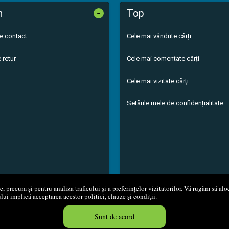
-
n
Top
de contact
Cele mai vândute cărți
 retur
Cele mai comentate cărți
Cele mai vizitate cărți
Setările mele de confidențialitate
 precum și pentru analiza traficului și a preferințelor vizitatorilor. Vă rugăm să aloc
ului implică acceptarea acestor politici, clauze și condiții.
8 - 2026
S.C. M.G. Net Distribution S.R.L.
Magazin online
creat de
Vita
Sunt de acord
Created in 0.0572 sec