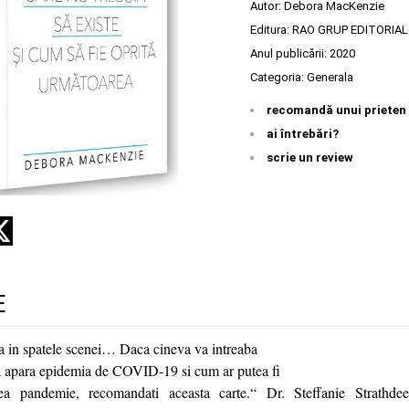
Autor:
Debora MacKenzie
Editura:
RAO GRUP EDITORIAL
Anul publicării:
2020
Categoria:
Generala
recomandă unui prieten
ai întrebări?
scrie un review
E
ta in spatele scenei… Daca cineva va intreaba
sa apara epidemia de COVID-19 si cum ar putea fi
ea pandemie, recomandati aceasta carte.“ Dr. Steffanie Strathdee