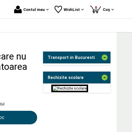
produse
0
Contul meu
WishList
Coș
are nu
-
Transport in Bucuresti
atoarea
-
Rechizite scolare
bil
toc