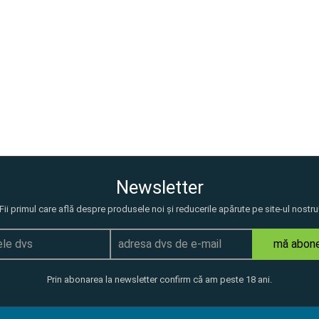
Newsletter
Fii primul care află despre produsele noi și reducerile apărute pe site-ul nostru
mă abon
Prin abonarea la newsletter confirm că am peste 18 ani.