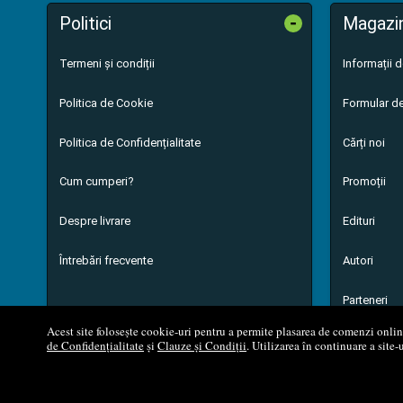
-
Politici
Magazi
Termeni și condiții
Informații 
Politica de Cookie
Formular de
Politica de Confidențialitate
Cărți noi
Cum cumperi?
Promoții
Despre livrare
Edituri
Întrebări frecvente
Autori
Parteneri
Acest site folosește cookie-uri pentru a permite plasarea de comenzi online,
de Confidențialitate
și
Clauze și Condiții
. Utilizarea în continuare a site-
© 200