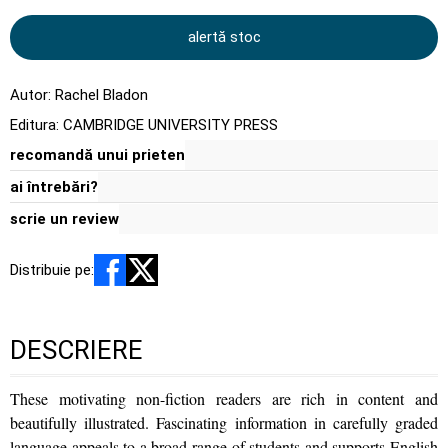
alertă stoc
Autor:
Rachel Bladon
Editura:
CAMBRIDGE UNIVERSITY PRESS
recomandă unui prieten
ai întrebări?
scrie un review
Distribuie pe:
DESCRIERE
These motivating non-fiction readers are rich in content and
beautifully illustrated. Fascinating information in carefully graded
language appeals to a broad range of students and supports English