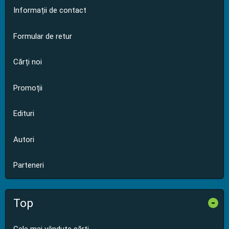
Informații de contact
Formular de retur
Cărți noi
Promoții
Edituri
Autori
Parteneri
Top
-
Cele mai vândute cărți