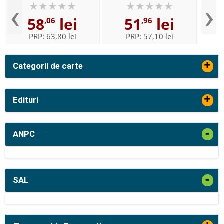
‹
›
58
lei
51
lei
,06
,96
PRP:
63,80 lei
PRP:
57,10 lei
+
Categorii de carte
+
Edituri
-
ANPC
-
SAL