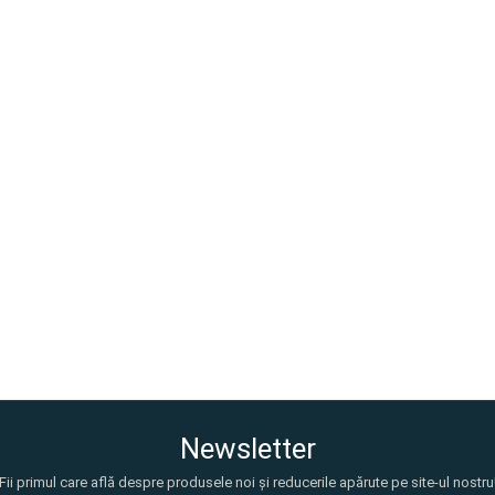
Newsletter
Fii primul care află despre produsele noi și reducerile apărute pe site-ul nostru