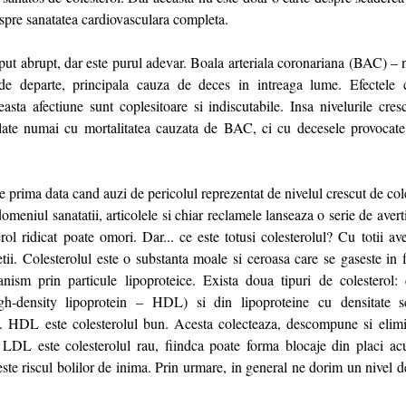
spre sanatatea cardiovasculara completa.
put abrupt, dar este purul adevar. Boala arteriala coronariana (BAC) – n
de departe, principala cauza de deces in intreaga lume. Efectele co
ceasta afectiune sunt coplesitoare si indiscutabile. Insa nivelurile cr
late numai cu mortalitatea cauzata de BAC, ci cu decesele provocate 
e prima data cand auzi de pericolul reprezentat de nivelul crescut de col
 domeniul sanatatii, articolele si chiar reclamele lanseaza o serie de aver
erol ridicat poate omori. Dar... ce este totusi colesterolul? Cu totii a
etii. Colesterolul este o substanta moale si ceroasa care se gaseste in 
anism prin particule lipoproteice. Exista doua tipuri de colesterol:
gh-density lipoprotein – HDL) si din lipoproteine cu densitate s
. HDL este colesterolul bun. Acesta colecteaza, descompune si eli
 LDL este colesterolul rau, fiindca poate forma blocaje din placi a
reste riscul bolilor de inima. Prin urmare, in general ne dorim un nive