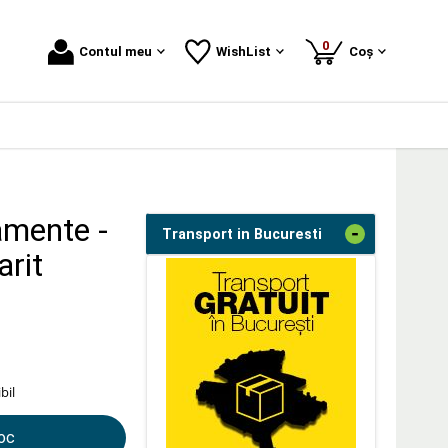
produse
0
Contul meu
WishList
Coș
amente -
-
Transport in Bucuresti
arit
bil
toc