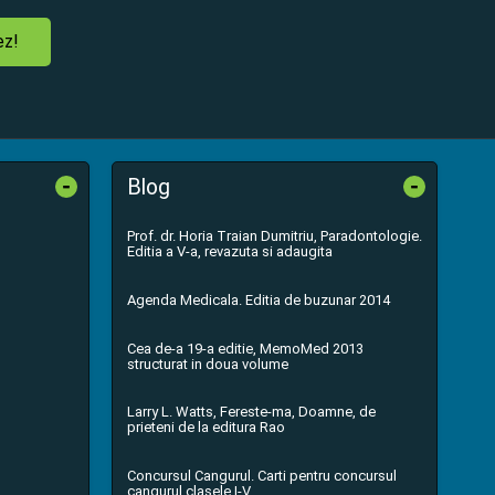
ez!
-
-
Blog
Prof. dr. Horia Traian Dumitriu, Paradontologie.
Editia a V-a, revazuta si adaugita
Agenda Medicala. Editia de buzunar 2014
Cea de-a 19-a editie, MemoMed 2013
structurat in doua volume
Larry L. Watts, Fereste-ma, Doamne, de
prieteni de la editura Rao
Concursul Cangurul. Carti pentru concursul
cangurul clasele I-V