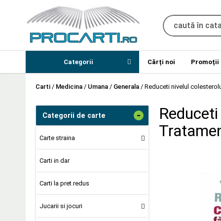
Categorii
Cărți noi
Promoții
Carti
/
Medicina
/
Umana
/
Generala
/
Reduceti nivelul colesterol
Reduceti 
-
Categorii de carte
Tratament
Carte straina
Carti in dar
Carti la pret redus
Jucarii si jocuri