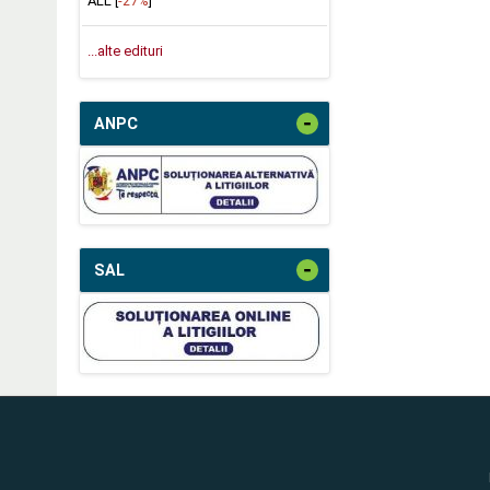
ALL [
-27%
]
...alte edituri
-
ANPC
-
SAL