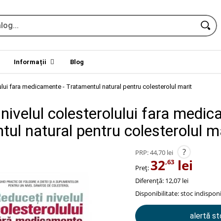
Informații
Blog
ului fara medicamente - Tratamentul natural pentru colesterolul marit
nivelul colesterolului fara medic
ul natural pentru colesterolul m
?
PRP:
44,70 lei
32
lei
,63
Preț:
Diferență: 12,07 lei
Disponibilitate:
stoc indisponi
alertă s