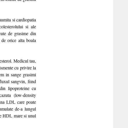
umita si cardiopatia
lesterolului si ale
escute de grasime din
de orice alta boala
esterol. Medicul tau,
tismente cu privire la
vem in sange grasimi
fluxul sangvin, fiind
 din lipoproteine cu
cazuta (low-density
mina LDL care poate
cumulate de-a lungul
l de HDL mare si unul