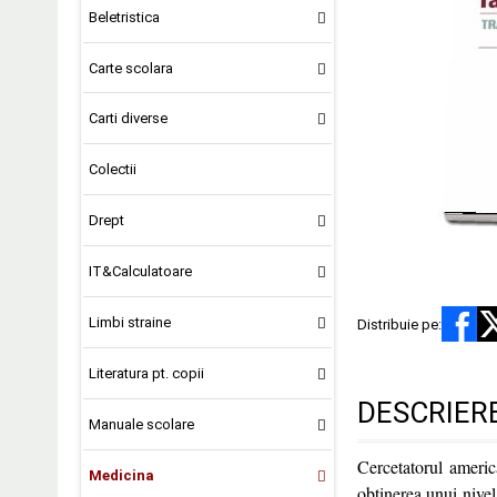
Beletristica
Carte scolara
Carti diverse
Colectii
Drept
IT&Calculatoare
Limbi straine
Distribuie pe:
Literatura pt. copii
DESCRIER
Manuale scolare
Cercetatorul americ
Medicina
obtinerea unui nivel