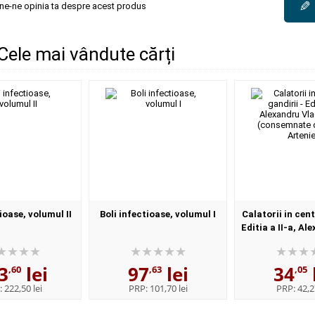
✎
une-ne opinia ta despre acest produs
Cele mai vândute cărți
ioase, volumul II
Boli infectioase, volumul I
Calatorii in cent
Editia a II-a, Al
Ciurea (consemn
Artenie
3
lei
97
lei
34
,60
,63
,05
:
222,50 lei
PRP:
101,70 lei
PRP:
42,2