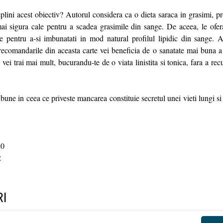
ini acest obiectiv? Autorul considera ca o dieta saraca in grasimi, pr
ai sigura cale pentru a scadea grasimile din sange. De aceea, le ofera 
re pentru a-si imbunatati in mod natural profilul lipidic din sange. A
ecomandarile din aceasta carte vei beneficia de o sanatate mai buna a i
 vei trai mai mult, bucurandu-te de o viata linistita si tonica, fara a r
bune in ceea ce priveste mancarea constituie secretul unei vieti lungi s
0
2
I