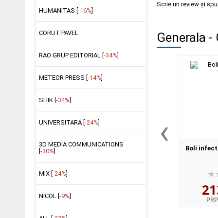
Scrie un review și sp
HUMANITAS [
-16%
]
CORUT PAVEL
Generala - 
RAO GRUP EDITORIAL [
-34%
]
METEOR PRESS [
-14%
]
SHIK [
-34%
]
‹
UNIVERSITARA [
-24%
]
3D MEDIA COMMUNICATIONS
Boli infect
[
-30%
]
MIX [
-24%
]
21
NICOL [
-9%
]
PRP