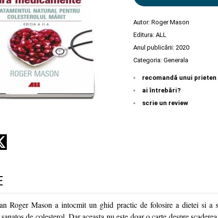
Autor:
Roger Mason
Editura:
ALL
Anul publicării:
2020
Categoria:
Generala
recomandă unui prieten
ai întrebări?
scrie un review
E
an Roger Mason a intocmit un ghid practic de folosire a dietei si a 
 sanatos de colesterol. Dar aceasta nu este doar o carte despre scaderea