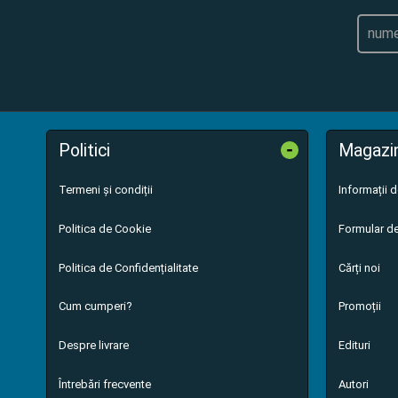
-
Politici
Magazi
Termeni și condiții
Informații 
Politica de Cookie
Formular de
Politica de Confidențialitate
Cărți noi
Cum cumperi?
Promoții
Despre livrare
Edituri
Întrebări frecvente
Autori