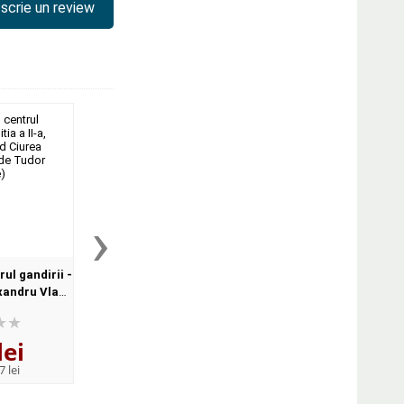
scrie un review
›
rul gandirii -
Medicina chineza pentru
Culegere de teste p
exandru Vlad
lumea moderna de Kihn Dr. E
masteranzii de labo
ate de Tudor
Douglas
clinic, editie colo
)
lei
34
lei
81
lei
,05
,70
7 lei
PRP:
42,29 lei