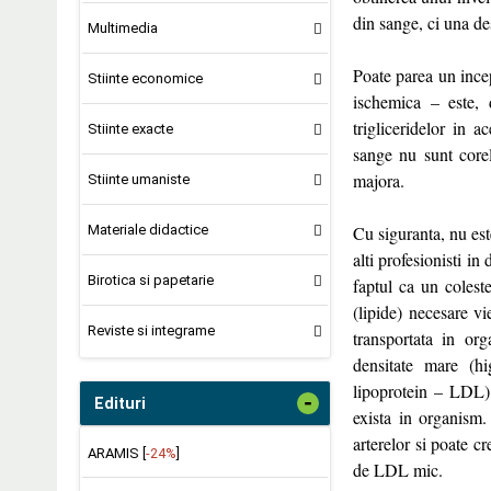
din sange, ci una de
Multimedia
Poate parea un ince
Stiinte economice
ischemica – este, 
trigliceridelor in a
Stiinte exacte
sange nu sunt core
majora.
Stiinte umaniste
Materiale didactice
Cu siguranta, nu est
alti profesionisti in
Birotica si papetarie
faptul ca un colest
(lipide) necesare vi
Reviste si integrame
transportata in org
densitate mare (hi
lipoprotein – LDL)
-
Edituri
exista in organism.
arterelor si poate c
ARAMIS [
-24%
]
de LDL mic.