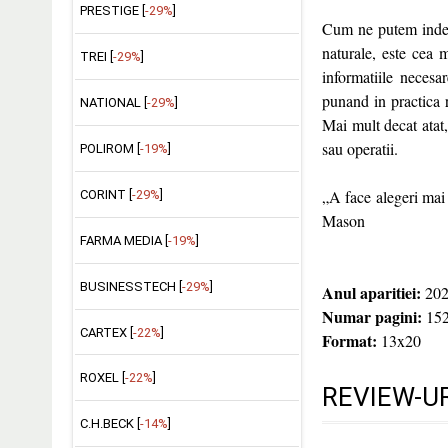
PRESTIGE [
-29%
]
Cum ne putem indepl
naturale, este cea m
TREI [
-29%
]
informatiile necesa
punand in practica r
NATIONAL [
-29%
]
Mai mult decat atat,
sau operatii.
POLIROM [
-19%
]
„A face alegeri mai 
CORINT [
-29%
]
Mason
FARMA MEDIA [
-19%
]
BUSINESSTECH [
-29%
]
Anul aparitiei:
202
Numar pagini:
15
CARTEX [
-22%
]
Format:
13x20
ROXEL [
-22%
]
REVIEW-UR
C.H.BECK [
-14%
]