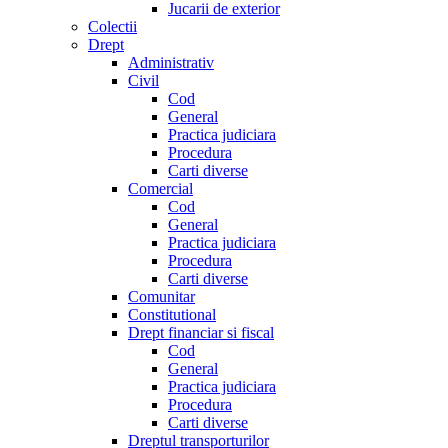
Jucarii de exterior
Colectii
Drept
Administrativ
Civil
Cod
General
Practica judiciara
Procedura
Carti diverse
Comercial
Cod
General
Practica judiciara
Procedura
Carti diverse
Comunitar
Constitutional
Drept financiar si fiscal
Cod
General
Practica judiciara
Procedura
Carti diverse
Dreptul transporturilor