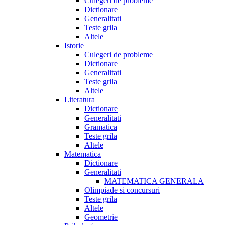
Culegeri de probleme
Dictionare
Generalitati
Teste grila
Altele
Istorie
Culegeri de probleme
Dictionare
Generalitati
Teste grila
Altele
Literatura
Dictionare
Generalitati
Gramatica
Teste grila
Altele
Matematica
Dictionare
Generalitati
MATEMATICA GENERALA
Olimpiade si concursuri
Teste grila
Altele
Geometrie