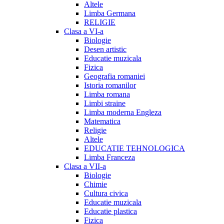
Altele
Limba Germana
RELIGIE
Clasa a VI-a
Biologie
Desen artistic
Educatie muzicala
Fizica
Geografia romaniei
Istoria romanilor
Limba romana
Limbi straine
Limba moderna Engleza
Matematica
Religie
Altele
EDUCATIE TEHNOLOGICA
Limba Franceza
Clasa a VII-a
Biologie
Chimie
Cultura civica
Educatie muzicala
Educatie plastica
Fizica