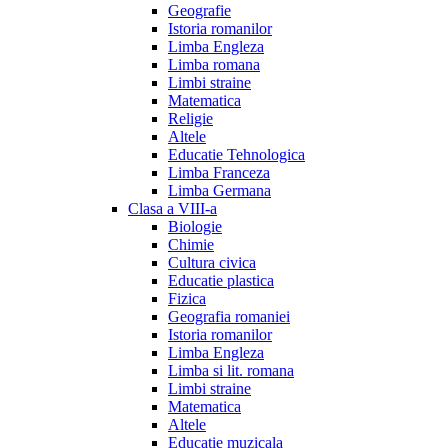
Geografie
Istoria romanilor
Limba Engleza
Limba romana
Limbi straine
Matematica
Religie
Altele
Educatie Tehnologica
Limba Franceza
Limba Germana
Clasa a VIII-a
Biologie
Chimie
Cultura civica
Educatie plastica
Fizica
Geografia romaniei
Istoria romanilor
Limba Engleza
Limba si lit. romana
Limbi straine
Matematica
Altele
Educatie muzicala