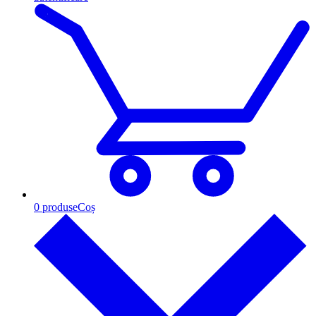
0
produse
Coș