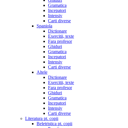
Ghiduri
Gramatica
Incepatori
Intensiv
Carti diverse
Spaniola
Dictionare
Exercitii, texte
Fara profesor
Ghiduri
Gramatica
Incepatori
Intensiv
Carti diverse
Altele
Dictionare
Exercitii, texte
Fara profesor
Ghiduri
Gramatica
Incepatori
Intensiv
Carti diverse
Literatura pt. copii
Beletristica pt. copii