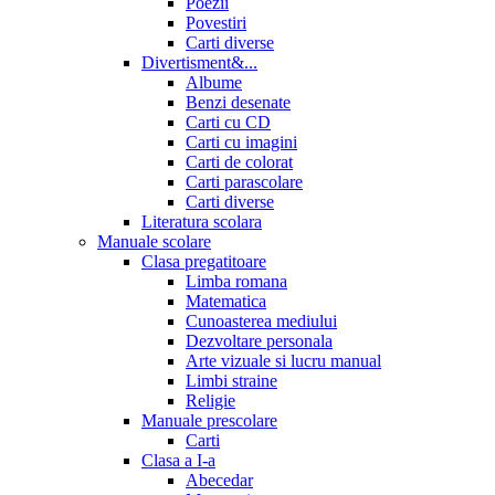
Poezii
Povestiri
Carti diverse
Divertisment&...
Albume
Benzi desenate
Carti cu CD
Carti cu imagini
Carti de colorat
Carti parascolare
Carti diverse
Literatura scolara
Manuale scolare
Clasa pregatitoare
Limba romana
Matematica
Cunoasterea mediului
Dezvoltare personala
Arte vizuale si lucru manual
Limbi straine
Religie
Manuale prescolare
Carti
Clasa a I-a
Abecedar