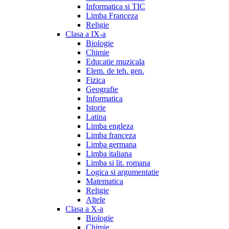
Informatica si TIC
Limba Franceza
Religie
Clasa a IX-a
Biologie
Chimie
Educatie muzicala
Elem. de teh. gen.
Fizica
Geografie
Informatica
Istorie
Latina
Limba engleza
Limba franceza
Limba germana
Limba italiana
Limba si lit. romana
Logica si argumentatie
Matematica
Religie
Altele
Clasa a X-a
Biologie
Chimie