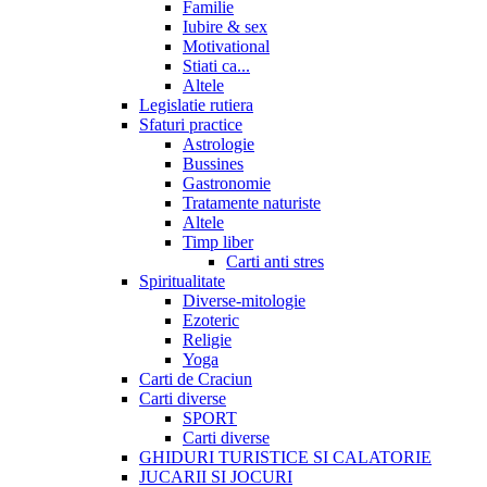
Familie
Iubire & sex
Motivational
Stiati ca...
Altele
Legislatie rutiera
Sfaturi practice
Astrologie
Bussines
Gastronomie
Tratamente naturiste
Altele
Timp liber
Carti anti stres
Spiritualitate
Diverse-mitologie
Ezoteric
Religie
Yoga
Carti de Craciun
Carti diverse
SPORT
Carti diverse
GHIDURI TURISTICE SI CALATORIE
JUCARII SI JOCURI