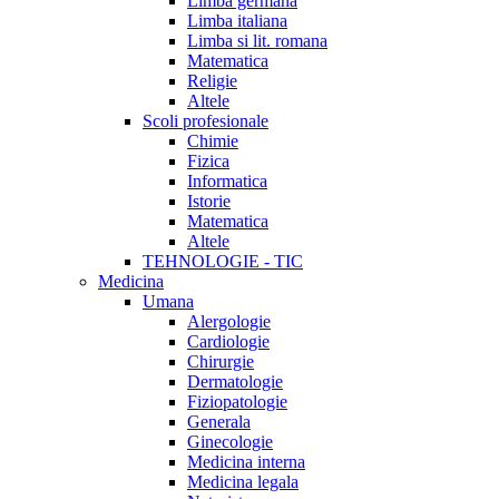
Limba germana
Limba italiana
Limba si lit. romana
Matematica
Religie
Altele
Scoli profesionale
Chimie
Fizica
Informatica
Istorie
Matematica
Altele
TEHNOLOGIE - TIC
Medicina
Umana
Alergologie
Cardiologie
Chirurgie
Dermatologie
Fiziopatologie
Generala
Ginecologie
Medicina interna
Medicina legala