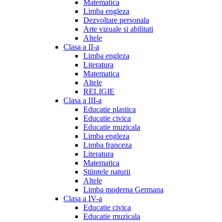
Matematica
Limba engleza
Dezvoltare personala
Arte vizuale si abilitati
Altele
Clasa a II-a
Limba engleza
Literatura
Matematica
Altele
RELIGIE
Clasa a III-a
Educatie plastica
Educatie civica
Educatie muzicala
Limba engleza
Limba franceza
Literatura
Matematica
Stiintele naturii
Altele
Limba moderna Germana
Clasa a IV-a
Educatie civica
Educatie muzicala