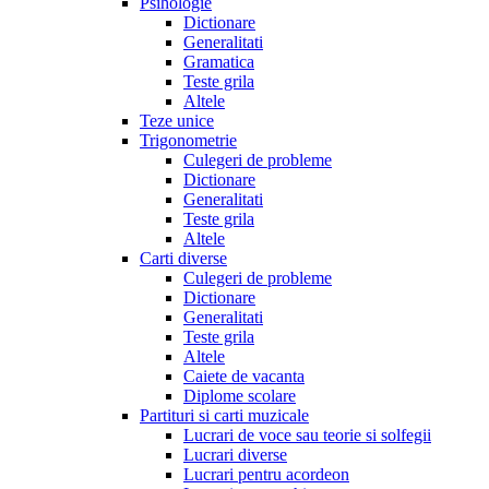
Psihologie
Dictionare
Generalitati
Gramatica
Teste grila
Altele
Teze unice
Trigonometrie
Culegeri de probleme
Dictionare
Generalitati
Teste grila
Altele
Carti diverse
Culegeri de probleme
Dictionare
Generalitati
Teste grila
Altele
Caiete de vacanta
Diplome scolare
Partituri si carti muzicale
Lucrari de voce sau teorie si solfegii
Lucrari diverse
Lucrari pentru acordeon