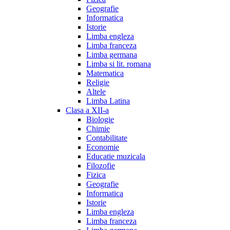
Geografie
Informatica
Istorie
Limba engleza
Limba franceza
Limba germana
Limba si lit. romana
Matematica
Religie
Altele
Limba Latina
Clasa a XII-a
Biologie
Chimie
Contabilitate
Economie
Educatie muzicala
Filozofie
Fizica
Geografie
Informatica
Istorie
Limba engleza
Limba franceza