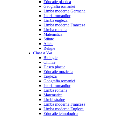
Educatie plastica
Geografia romaniei
Limba moderna Germana
Istoria romanilor
Limba engleza
Limba moderna Franceza
Limba romana
Matematica
Stiinte
Altele
Religie
Clasa a V-a
Biologie
Chimie
Desen plastic
Educatie muzicala
Engleza
Geografia romaniei
Istoria romanilor
Limba romana
Matematica
Limbi straine
Limba moderna Franceza
Limba moderna Engleza
Educatie tehnologica