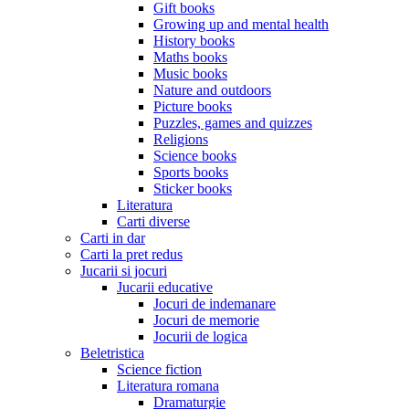
Gift books
Growing up and mental health
History books
Maths books
Music books
Nature and outdoors
Picture books
Puzzles, games and quizzes
Religions
Science books
Sports books
Sticker books
Literatura
Carti diverse
Carti in dar
Carti la pret redus
Jucarii si jocuri
Jucarii educative
Jocuri de indemanare
Jocuri de memorie
Jocurii de logica
Beletristica
Science fiction
Literatura romana
Dramaturgie