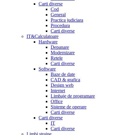
Carti diverse
Cod
General
Practica judiciara
Procedura
Carti diverse
IT&Calculatoare
Hardware
Depanare
Modernizare
Retele
Carti diverse
Software
Baze de date
CAD & grafica
Design web
Internet
Limbaje de programare
Office
Sisteme de operare
Carti diverse
Carti diverse
IT
Carti diverse
Limbi straine