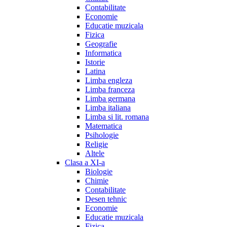
Contabilitate
Economie
Educatie muzicala
Fizica
Geografie
Informatica
Istorie
Latina
Limba engleza
Limba franceza
Limba germana
Limba italiana
Limba si lit. romana
Matematica
Psihologie
Religie
Altele
Clasa a XI-a
Biologie
Chimie
Contabilitate
Desen tehnic
Economie
Educatie muzicala
Fizica