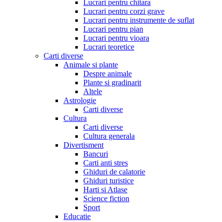
Lucrari pentru chitara
Lucrari pentru corzi grave
Lucrari pentru instrumente de suflat
Lucrari pentru pian
Lucrari pentru vioara
Lucrari teoretice
Carti diverse
Animale si plante
Despre animale
Plante si gradinarit
Altele
Astrologie
Carti diverse
Cultura
Carti diverse
Cultura generala
Divertisment
Bancuri
Carti anti stres
Ghiduri de calatorie
Ghiduri turistice
Harti si Atlase
Science fiction
Sport
Educatie