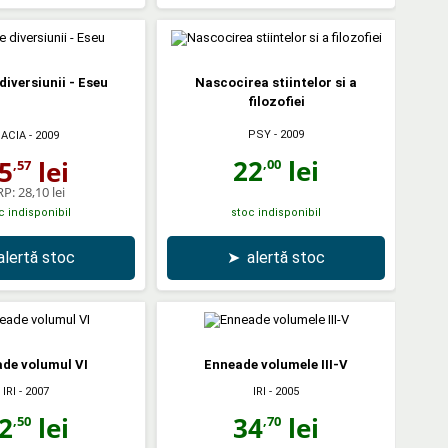
diversiunii - Eseu
Nascocirea stiintelor si a
filozofiei
PSY
- 2009
ACIA
- 2009
22
lei
5
lei
,00
,57
RP:
28,10 lei
c indisponibil
stoc indisponibil
alertă stoc
➤
alertă stoc
de volumul VI
Enneade volumele III-V
IRI
- 2007
IRI
- 2005
2
lei
34
lei
,50
,70