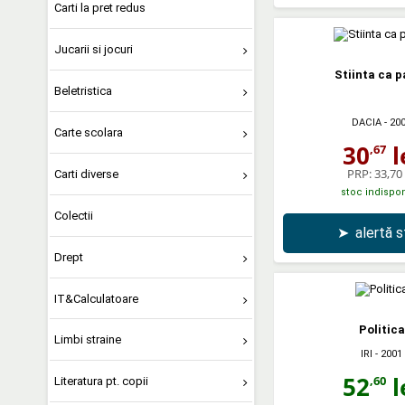
Carti la pret redus
Jucarii si jocuri
Stiinta ca 
Beletristica
DACIA
- 20
Carte scolara
30
l
,67
PRP:
33,70 
Carti diverse
stoc indispon
Colectii
➤
alertă 
Drept
IT&Calculatoare
Politica
Limbi straine
IRI
- 2001
52
l
,60
Literatura pt. copii