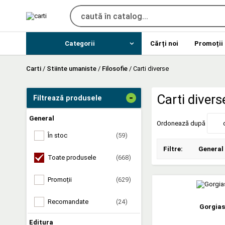
Categorii
Cărți noi
Promoții
Carti
/
Stiinte umaniste
/
Filosofie
/
Carti diverse
-
Carti divers
Filtrează produsele
General
Ordonează după
În stoc
(59)
Filtre:
General
Toate produsele
(668)
Promoții
(629)
Recomandate
(24)
Gorgias
Editura