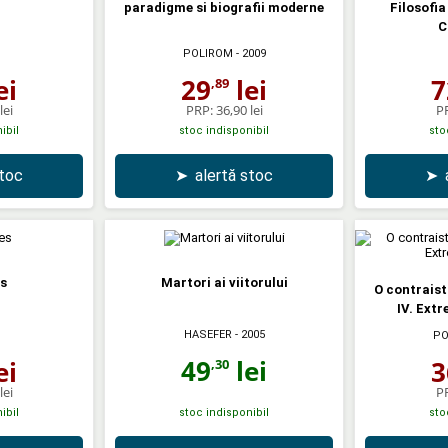
paradigme si biografii moderne
Filosofia
C
POLIROM
- 2009
ei
29
lei
7
,89
lei
PRP:
36,90 lei
P
ibil
stoc indisponibil
sto
stoc
➤
alertă stoc
➤
s
Martori ai viitorului
O contraisto
IV. Extr
HASEFER
- 2005
PO
49
lei
ei
3
,30
lei
P
ibil
stoc indisponibil
sto