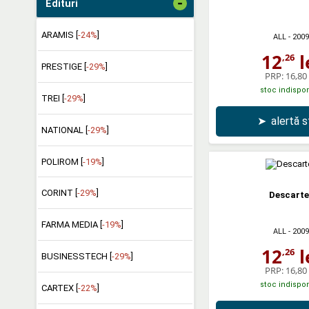
-
Edituri
ARAMIS [
-24%
]
ALL
- 2009
12
l
,26
PRESTIGE [
-29%
]
PRP:
16,80 
stoc indispon
TREI [
-29%
]
➤
alertă 
NATIONAL [
-29%
]
POLIROM [
-19%
]
CORINT [
-29%
]
Descarte
FARMA MEDIA [
-19%
]
ALL
- 2009
12
l
,26
BUSINESSTECH [
-29%
]
PRP:
16,80 
stoc indispon
CARTEX [
-22%
]