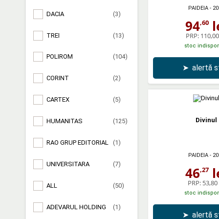
PAIDEIA
- 20
DACIA
(3)
94
l
,60
PRP:
110,00 
TREI
(13)
stoc indispon
POLIROM
(104)
➤
alertă 
CORINT
(2)
CARTEX
(5)
Divinul
HUMANITAS
(125)
RAO GRUP EDITORIAL
(1)
PAIDEIA
- 20
UNIVERSITARA
(7)
46
l
,27
PRP:
53,80 
ALL
(50)
stoc indispon
ADEVARUL HOLDING
(1)
➤
alertă 