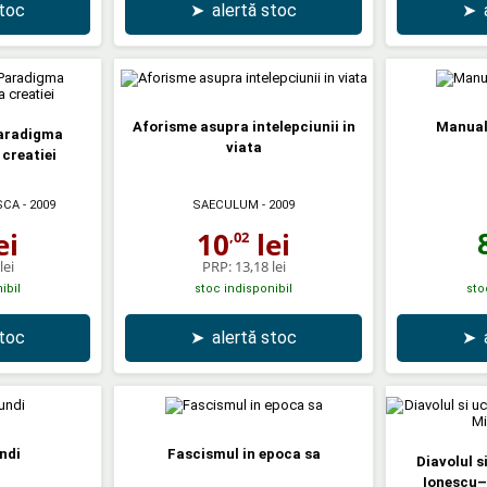
stoc
➤
alertă stoc
➤
Aforisme asupra intelepciunii in
Manual
aradigma
viata
creatiei
SCA
- 2009
SAECULUM
- 2009
ei
10
lei
,02
lei
PRP:
13,18 lei
ibil
stoc indisponibil
sto
stoc
➤
alertă stoc
➤
ndi
Fascismul in epoca sa
Diavolul s
Ionescu–