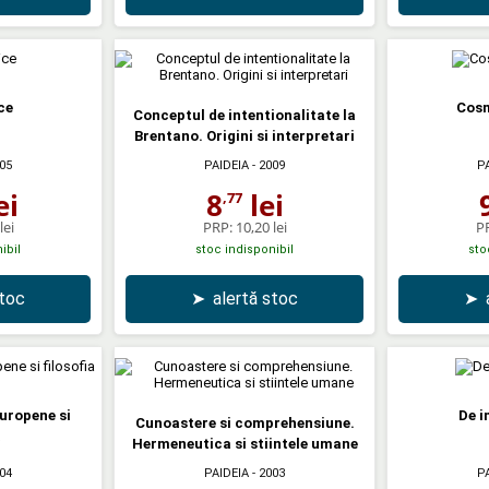
ce
Cosm
Conceptul de intentionalitate la
Brentano. Origini si interpretari
05
PAIDEIA
- 2009
P
ei
8
lei
,77
lei
PRP:
10,20 lei
P
ibil
stoc indisponibil
sto
stoc
➤
alertă stoc
➤
uropene si
De i
Cunoastere si comprehensiune.
a
Hermeneutica si stiintele umane
04
PAIDEIA
- 2003
P