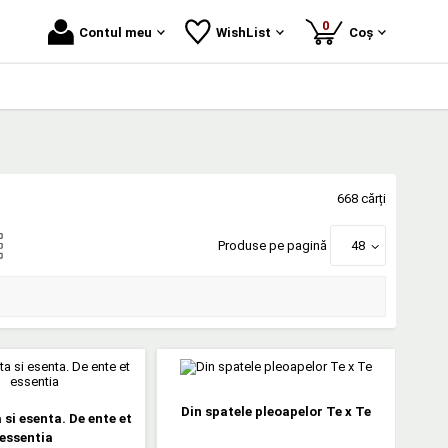
produse
0
Contul meu
WishList
Coș
668 cărți
Produse pe pagină
48
Din spatele pleoapelor Te x Te
 si esenta. De ente et
essentia