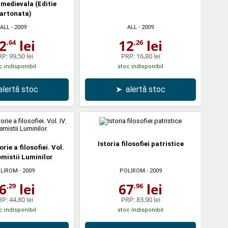
 medievala (Editie
artonata)
ALL
- 2009
ALL
- 2009
2
lei
12
lei
,64
,26
RP:
99,50 lei
PRP:
16,80 lei
c indisponibil
stoc indisponibil
alertă stoc
➤
alertă stoc
Istoria filosofiei patristice
rie a filosofiei. Vol.
emistii Luminilor
LIROM
- 2009
POLIROM
- 2009
6
lei
67
lei
,29
,96
RP:
44,80 lei
PRP:
83,90 lei
c indisponibil
stoc indisponibil