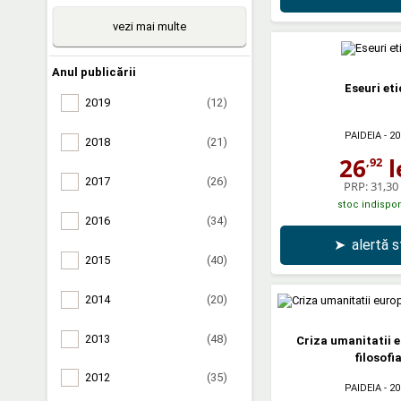
vezi mai multe
Anul publicării
Eseuri eti
2019
(12)
PAIDEIA
- 20
2018
(21)
26
l
,92
2017
(26)
PRP:
31,30 
stoc indispon
2016
(34)
➤
alertă 
2015
(40)
2014
(20)
2013
(48)
Criza umanitatii e
filosofi
2012
(35)
PAIDEIA
- 20