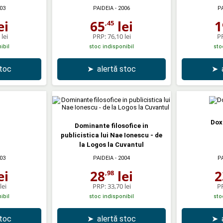
03
PAIDEIA
- 2006
P
ei
65
lei
1
,45
lei
PRP:
76,10 lei
P
ibil
stoc indisponibil
sto
stoc
➤
alertă stoc
➤
Dox
Dominante filosofice in
publicistica lui Nae Ionescu - de
la Logos la Cuvantul
03
PAIDEIA
- 2004
P
ei
28
lei
2
,98
lei
PRP:
33,70 lei
P
ibil
stoc indisponibil
sto
stoc
➤
alertă stoc
➤