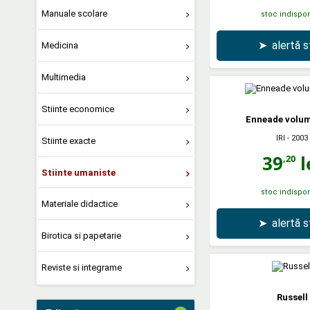
Manuale scolare
stoc indispon
➤
alertă 
Medicina
Multimedia
Stiinte economice
Enneade volume
IRI
- 2003
Stiinte exacte
39
l
,20
Stiinte umaniste
stoc indispon
Materiale didactice
➤
alertă 
Birotica si papetarie
Reviste si integrame
Russell