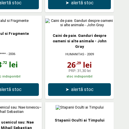
alertă stoc
➤
alertă stoc
ul si Fragmente
Caini de paie. Ganduri despre
oameni si alte animale - John
Gray
****
- 2006
HUMANITAS
- 2009
8
lei
26
lei
,72
,29
PRP:
31,30 lei
c indisponibil
stoc indisponibil
alertă stoc
➤
alertă stoc
Stapanii Oculti ai Timpului
i ucenicul sau: Nae
 Mihail Sebastian