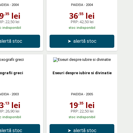
AIDEIA
- 2004
PAIDEIA
- 2004
9
lei
36
lei
,35
,55
RP:
22,50 lei
PRP:
42,50 lei
c indisponibil
stoc indisponibil
alertă stoc
➤
alertă stoc
ografii greci
Eseuri despre iubire si divinatie
AIDEIA
- 2003
PAIDEIA
- 2005
3
lei
19
lei
,13
,35
RP:
26,90 lei
PRP:
22,50 lei
c indisponibil
stoc indisponibil
alertă stoc
➤
alertă stoc