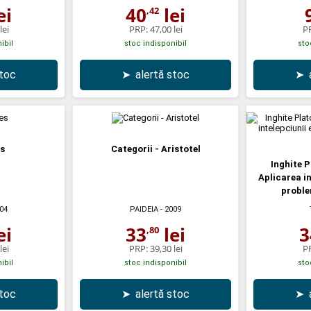
ei
40
lei
,42
lei
PRP:
47,00 lei
P
ibil
stoc indisponibil
sto
stoc
➤
alertă stoc
➤
s
Categorii - Aristotel
Inghite 
Aplicarea in
proble
04
PAIDEIA
- 2009
ei
33
lei
3
,80
lei
PRP:
39,30 lei
P
ibil
stoc indisponibil
sto
stoc
➤
alertă stoc
➤