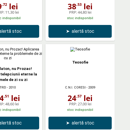
9
lei
38
lei
,72
,53
RP:
11,30 lei
PRP:
44,80 lei
c indisponibil
stoc indisponibil
alertă stoc
➤
alertă stoc
Teosofie
Platon, nu Prozac!
telepciunii eterne la
mele de zi cu zi
TREI
- 2010
C.N.I. CORESI
- 2009
4
lei
24
lei
,51
,57
RP:
48,60 lei
PRP:
27,00 lei
c indisponibil
stoc indisponibil
alertă stoc
➤
alertă stoc