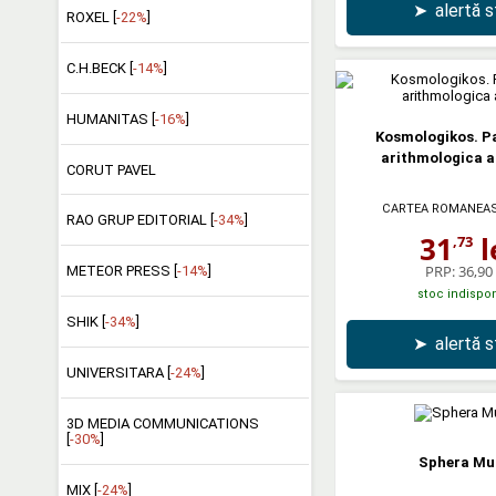
➤
alertă 
ROXEL [
-22%
]
C.H.BECK [
-14%
]
HUMANITAS [
-16%
]
Kosmologikos. P
arithmologica a 
CORUT PAVEL
CARTEA ROMANEA
RAO GRUP EDITORIAL [
-34%
]
31
l
,73
PRP:
36,90 
METEOR PRESS [
-14%
]
stoc indispon
SHIK [
-34%
]
➤
alertă 
UNIVERSITARA [
-24%
]
3D MEDIA COMMUNICATIONS
[
-30%
]
Sphera Mu
MIX [
-24%
]