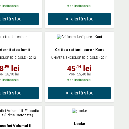
c indisponibil
stoc indisponibil
alertă stoc
➤
alertă stoc
eternitatea lumii
Critica ratiunii pure - Kant
ICLOPEDIC GOLD
- 2012
UNIVERS ENCICLOPEDIC GOLD
- 2011
8
lei
45
lei
,96
,14
RP:
38,10 lei
PRP:
59,40 lei
c indisponibil
stoc indisponibil
alertă stoc
➤
alertă stoc
Locke
losofiei Volumul II.