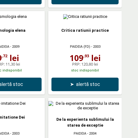
ologia elena
Critica ratiunii practice
AIDEIA
- 2009
PAIDEIA (FD)
- 2003
9
lei
109
lei
,72
,93
RP:
11,30 lei
PRP:
120,80 lei
c indisponibil
stoc indisponibil
alertă stoc
➤
alertă stoc
mitatione Dei
De la experienta sublimului la
starea de exceptie
AIDEIA
- 2003
PAIDEIA
- 2004