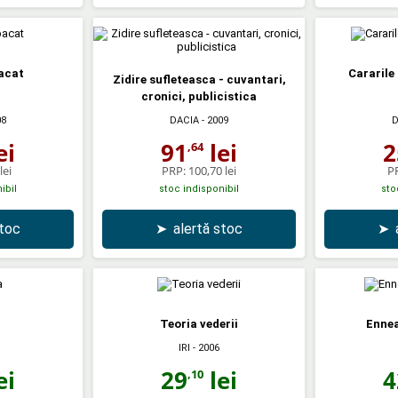
pacat
Cararile 
Zidire sufleteasca - cuvantari,
cronici, publicistica
08
DACIA
- 2009
D
ei
91
lei
2
,64
lei
PRP:
100,70 lei
P
ibil
stoc indisponibil
sto
stoc
➤
alertă stoc
➤
Teoria vederii
Ennea
IRI
- 2006
ei
29
lei
4
,10