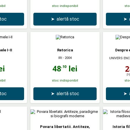
ibil
stoc indisponibil
sto
stoc
➤
alertă stoc
➤
le I-II
Retorica
Despre 
IRI
- 2004
UNIVERS ENC
ei
48
lei
2
,10
P
ibil
stoc indisponibil
sto
stoc
➤
alertă stoc
➤
Povara libertatii. Antiteze,
Istoria fi