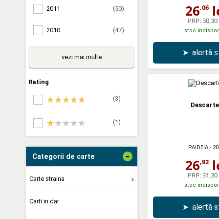
26
l
,06
2011
(50)
PRP:
30,30 
2010
(47)
stoc indispon
➤
alertă 
vezi mai multe
Rating
(3)
Descarte
(1)
PAIDEIA
- 20
-
Categorii de carte
26
l
,92
PRP:
31,30 
Carte straina
stoc indispon
Carti in dar
➤
alertă 