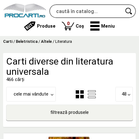
produse
0
Produse
Coș
Meniu
Carti
/
Beletristica
/
Altele
/
Literatura
Carti diverse din literatura
universala
466 cărți
cele mai vândute
48
filtrează produsele