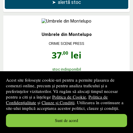
➤
alertă stoc
Umbrele din Montelupo
CRIME SCENE PRESS
37
lei
,00
stoc indisponibil
Acest site folosește cookie-uri pentru a permite plasarea de
➤
alertă stoc
comenzi online, precum și pentru analiza traficului și a
preferințelor vizitatorilor. Vă rugăm să alocați timpul necesar
pentru a citi și a înțelege
Politica de Cookie
,
Politica de
Confidențialitate
și
Clauze și Condiții
. Utilizarea în continuare a
site-ului implică acceptarea acestor politici, clauze și condiții.
Doamna din masina cu ochelari si o pusca
Sunt de acord
CRIME SCENE PRESS