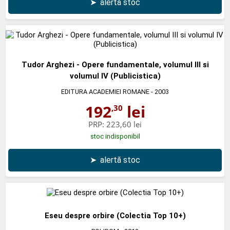
➤
alertă stoc
Tudor Arghezi - Opere fundamentale, volumul III si
volumul IV (Publicistica)
EDITURA ACADEMIEI ROMANE
- 2003
192
lei
,30
PRP:
223,60 lei
stoc indisponibil
➤
alertă stoc
Eseu despre orbire (Colectia Top 10+)