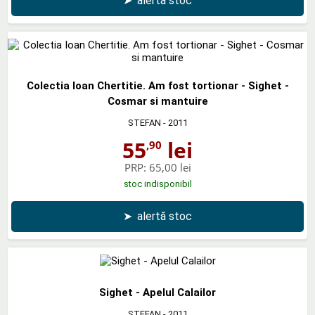
➤
alertă stoc
Colectia Ioan Chertitie. Am fost tortionar - Sighet -
Cosmar si mantuire
STEFAN
- 2011
55
lei
,90
PRP:
65,00 lei
stoc indisponibil
➤
alertă stoc
Sighet - Apelul Calailor
STEFAN
- 2011