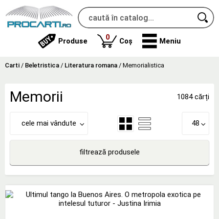
produse
0
Produse
Coș
Meniu
Carti
/
Beletristica
/
Literatura romana
/
Memorialistica
Memorii
1084 cărți
cele mai vândute
48
filtrează produsele