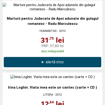
Marturii pentru Judecata de Apoi adunate din gulagul
romanesc - Radu Marculescu
HUMANITAS
- 2012
31
lei
,75
PRP:
37,80 lei
stoc indisponibil
➤
alertă stoc
Irina Loghin. Viata mea este un cantec (carte + CD )
LITERA
- 2012
12
lei
,64