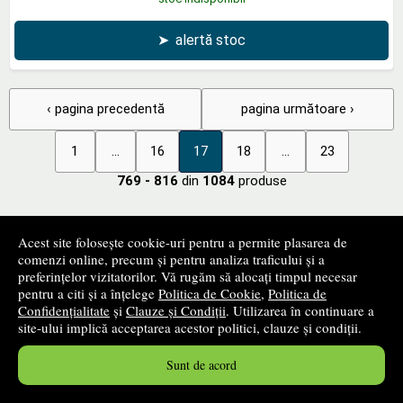
➤
alertă stoc
‹ pagina precedentă
pagina următoare ›
1
...
16
17
18
...
23
769 - 816
din
1084
produse
+
Filtrează produsele
Acest site folosește cookie-uri pentru a permite plasarea de
comenzi online, precum și pentru analiza traficului și a
preferințelor vizitatorilor. Vă rugăm să alocați timpul necesar
pentru a citi și a înțelege
Politica de Cookie
,
Politica de
+
Categorii de carte
Confidențialitate
și
Clauze și Condiții
. Utilizarea în continuare a
site-ului implică acceptarea acestor politici, clauze și condiții.
+
Edituri
Sunt de acord