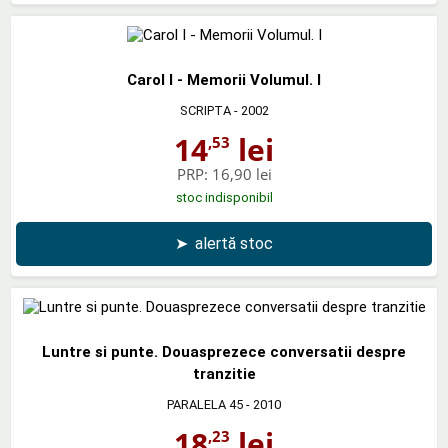
Carol I - Memorii Volumul. I
SCRIPTA
- 2002
14
lei
,53
PRP:
16,90 lei
stoc indisponibil
➤
alertă stoc
Luntre si punte. Douasprezece conversatii despre
tranzitie
PARALELA 45
- 2010
18
lei
,23