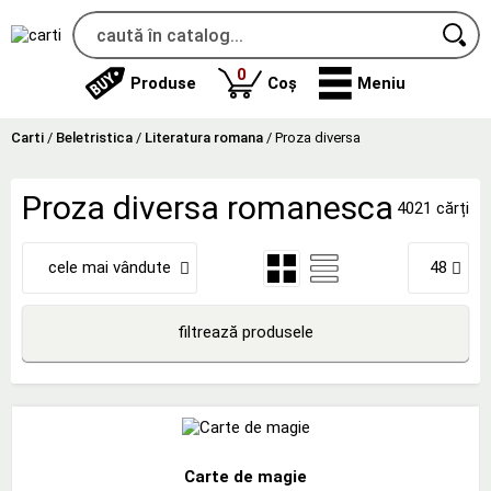
produse
0
Produse
Coș
Meniu
Carti
/
Beletristica
/
Literatura romana
/
Proza diversa
Proza diversa romanesca
4021 cărți
cele mai vândute
48
filtrează produsele
Carte de magie