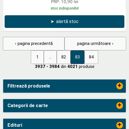
PRP:
10,90 lei
stoc indisponibil
➤
alertă stoc
‹ pagina precedentă
pagina următoare ›
1
...
82
83
84
3937 - 3984
din
4021
produse
+
Filtrează produsele
+
Categorii de carte
+
Edituri