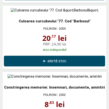
Culoarea curcubeului '77. Cod "Barbosul"
POLIROM
- 2005
20
lei
,17
PRP:
24,90 lei
stoc indisponibil
➤
alertă stoc
Constringerea memoriei. Insemnari, documente, amintiri
POLIROM
- 2002
8
lei
,83