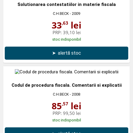
Solutionarea contestatiilor in materie fiscala
C.H.BECK
- 2009
33
lei
,63
PRP:
39,10 lei
stoc indisponibil
➤
alertă stoc
Codul de procedura fiscala. Comentarii si explicatii
C.H.BECK
- 2008
85
lei
,57
PRP:
99,50 lei
stoc indisponibil