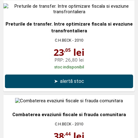
Preturile de transfer. Intre optimizare fiscala si evaziune
transfrontaliera
C.H.BECK
- 2010
23
lei
,05
PRP:
26,80 lei
stoc indisponibil
➤
alertă stoc
Combaterea evaziunii fiscale si frauda comunitara
C.H.BECK
- 2010
38
lei
,44