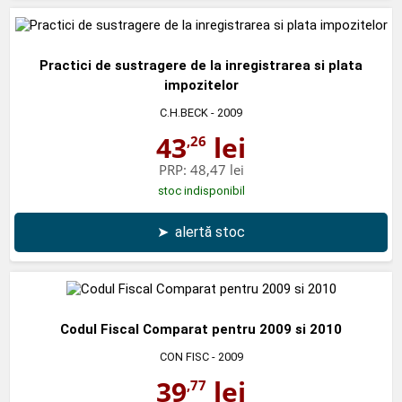
Practici de sustragere de la inregistrarea si plata
impozitelor
C.H.BECK
- 2009
43
lei
,26
PRP:
48,47 lei
stoc indisponibil
➤
alertă stoc
Codul Fiscal Comparat pentru 2009 si 2010
CON FISC
- 2009
39
lei
,77