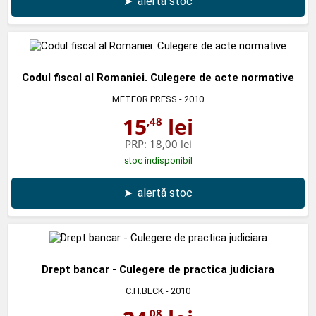
➤
alertă stoc
Codul fiscal al Romaniei. Culegere de acte normative
METEOR PRESS
- 2010
15
lei
,48
PRP:
18,00 lei
stoc indisponibil
➤
alertă stoc
Drept bancar - Culegere de practica judiciara
C.H.BECK
- 2010
,08