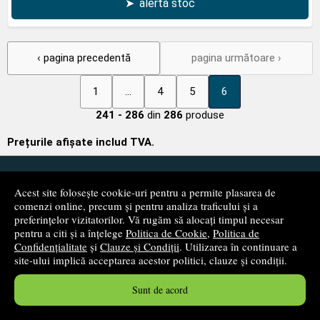
➤
alertă stoc
‹ pagina precedentă
pagina următoare ›
1
...
4
5
6
241 - 286
din
286
produse
Prețurile afișate includ TVA.
Newsletter
Acest site folosește cookie-uri pentru a permite plasarea de
Fii primul care află despre produsele noi și reducerile apărute
comenzi online, precum și pentru analiza traficului și a
pe site-ul nostru!
preferințelor vizitatorilor. Vă rugăm să alocați timpul necesar
pentru a citi și a înțelege
Politica de Cookie
,
Politica de
Confidențialitate
și
Clauze și Condiții
. Utilizarea în continuare a
site-ului implică acceptarea acestor politici, clauze și condiții.
Sunt de acord