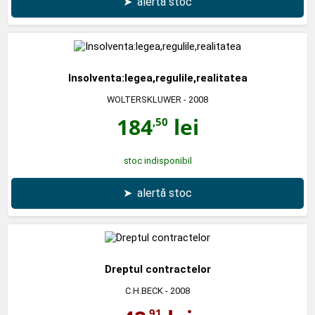
➤
alertă stoc
Insolventa:legea,regulile,realitatea
WOLTERSKLUWER
- 2008
184
lei
,50
stoc indisponibil
➤
alertă stoc
Dreptul contractelor
C.H.BECK
- 2008
,91