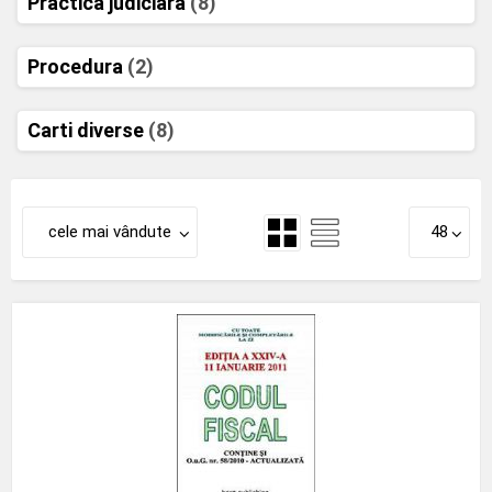
Practica judiciara
(8)
Procedura
(2)
Carti diverse
(8)
cele mai vândute
48