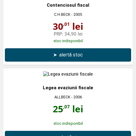
Contenciosul fiscal
C.H.BECK
- 2005
30
lei
,01
PRP:
34,90 lei
stoc indisponibil
➤
alertă stoc
Legea evaziunii fiscale
ALLBECK
- 2006
25
lei
,07
stoc indisponibil