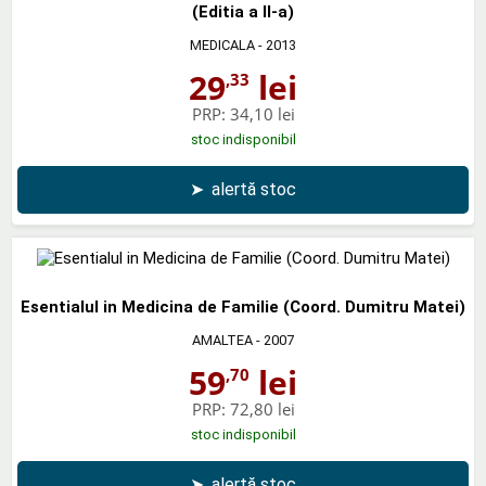
(Editia a II-a)
MEDICALA
- 2013
29
lei
,33
PRP:
34,10 lei
stoc indisponibil
➤
alertă stoc
Esentialul in Medicina de Familie (Coord. Dumitru Matei)
AMALTEA
- 2007
59
lei
,70
PRP:
72,80 lei
stoc indisponibil
➤
alertă stoc