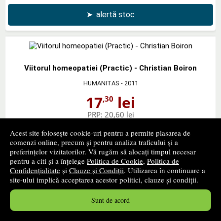
➤
alertă stoc
Viitorul homeopatiei (Practic) - Christian Boiron
HUMANITAS
- 2011
17
lei
,30
PRP:
20,60 lei
stoc indisponibil
Acest site folosește cookie-uri pentru a permite plasarea de
comenzi online, precum și pentru analiza traficului și a
➤
alertă stoc
preferințelor vizitatorilor. Vă rugăm să alocați timpul necesar
pentru a citi și a înțelege
Politica de Cookie
,
Politica de
Confidențialitate
și
Clauze și Condiții
. Utilizarea în continuare a
site-ului implică acceptarea acestor politici, clauze și condiții.
‹ pagina precedentă
pagina următoare ›
Sunt de acord
1
...
11
12
13
...
16