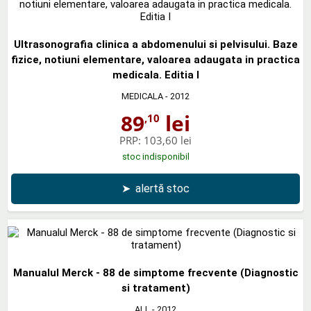
Ultrasonografia clinica a abdomenului si pelvisului. Baze
fizice, notiuni elementare, valoarea adaugata in practica
medicala. Editia I
MEDICALA
- 2012
89
lei
,10
PRP:
103,60 lei
stoc indisponibil
➤
alertă stoc
Manualul Merck - 88 de simptome frecvente (Diagnostic
si tratament)
ALL
- 2012