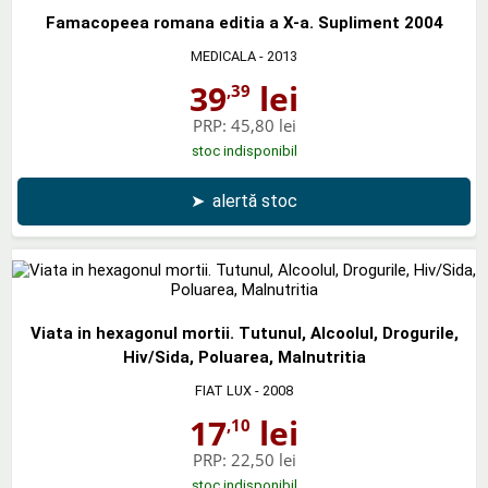
Famacopeea romana editia a X-a. Supliment 2004
MEDICALA
- 2013
39
lei
,39
PRP:
45,80 lei
stoc indisponibil
➤
alertă stoc
Viata in hexagonul mortii. Tutunul, Alcoolul, Drogurile,
Hiv/Sida, Poluarea, Malnutritia
FIAT LUX
- 2008
17
lei
,10
PRP:
22,50 lei
stoc indisponibil