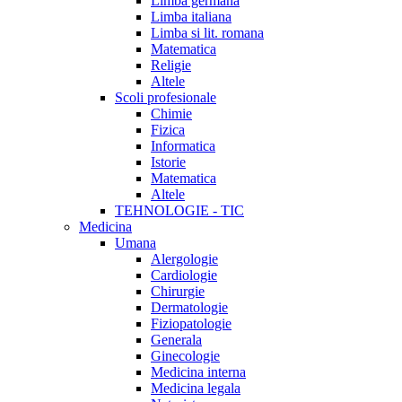
Limba germana
Limba italiana
Limba si lit. romana
Matematica
Religie
Altele
Scoli profesionale
Chimie
Fizica
Informatica
Istorie
Matematica
Altele
TEHNOLOGIE - TIC
Medicina
Umana
Alergologie
Cardiologie
Chirurgie
Dermatologie
Fiziopatologie
Generala
Ginecologie
Medicina interna
Medicina legala