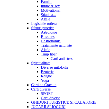
Familie
Iubire & sex
Motivational
Stiati ca...
Altele
Legislatie rutiera
Sfaturi practice
Astrologie
Bussines
Gastronomie
Tratamente naturiste
Altele
Timp liber
Carti anti stres
Spiritualitate
Diverse-mitologie
Ezoteric
Religie
Yoga
Carti de Craciun
Carti diverse
SPORT
Carti diverse
GHIDURI TURISTICE SI CALATORIE
JUCARII SI JOCURI