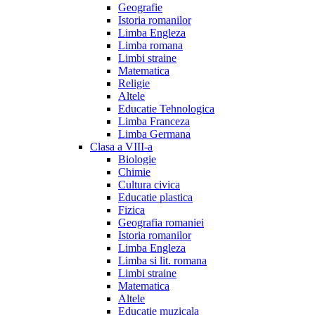
Geografie
Istoria romanilor
Limba Engleza
Limba romana
Limbi straine
Matematica
Religie
Altele
Educatie Tehnologica
Limba Franceza
Limba Germana
Clasa a VIII-a
Biologie
Chimie
Cultura civica
Educatie plastica
Fizica
Geografia romaniei
Istoria romanilor
Limba Engleza
Limba si lit. romana
Limbi straine
Matematica
Altele
Educatie muzicala