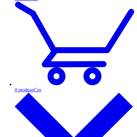
0
produse
Coș