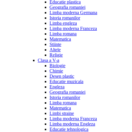
Educatie plastica
Geografia romaniei
Limba moderna Germana
Istoria romanilor
Limba engleza
Limba moderna Franceza
Limba romana
Matematica
Stiinte
Altele
Religie
Clasa a V-a
Biologie
Chimie
Desen plastic
Educatie muzicala
Engleza
Geografia romaniei
Istoria romanilor
Limba romana
Matematica
Limbi straine
Limba moderna Franceza
Limba moderna Engleza
Educatie tehnologica