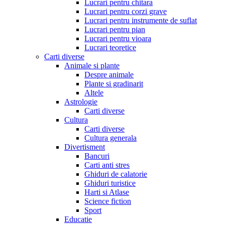
Lucrari pentru chitara
Lucrari pentru corzi grave
Lucrari pentru instrumente de suflat
Lucrari pentru pian
Lucrari pentru vioara
Lucrari teoretice
Carti diverse
Animale si plante
Despre animale
Plante si gradinarit
Altele
Astrologie
Carti diverse
Cultura
Carti diverse
Cultura generala
Divertisment
Bancuri
Carti anti stres
Ghiduri de calatorie
Ghiduri turistice
Harti si Atlase
Science fiction
Sport
Educatie