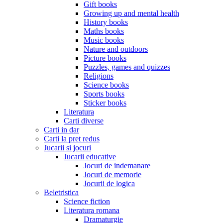
Gift books
Growing up and mental health
History books
Maths books
Music books
Nature and outdoors
Picture books
Puzzles, games and quizzes
Religions
Science books
Sports books
Sticker books
Literatura
Carti diverse
Carti in dar
Carti la pret redus
Jucarii si jocuri
Jucarii educative
Jocuri de indemanare
Jocuri de memorie
Jocurii de logica
Beletristica
Science fiction
Literatura romana
Dramaturgie