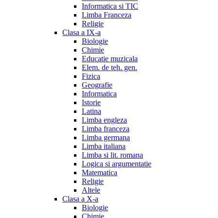
Informatica si TIC
Limba Franceza
Religie
Clasa a IX-a
Biologie
Chimie
Educatie muzicala
Elem. de teh. gen.
Fizica
Geografie
Informatica
Istorie
Latina
Limba engleza
Limba franceza
Limba germana
Limba italiana
Limba si lit. romana
Logica si argumentatie
Matematica
Religie
Altele
Clasa a X-a
Biologie
Chimie