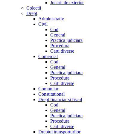
Jucarii de exterior
Colectii
Drept
Administrativ
Civil
Cod
General
Practica judiciara
Procedura
Carti diverse
Comercial
Cod
General
Practica judiciara
Procedura
Carti diverse
Comunitar
Constitutional
Drept financiar si fiscal
Cod
General
Practica judiciara
Procedura
Carti diverse
Dreptul transporturilor