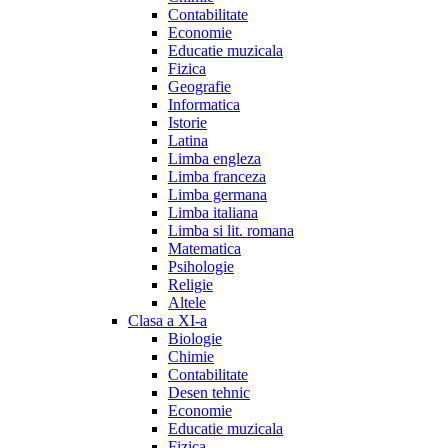
Contabilitate
Economie
Educatie muzicala
Fizica
Geografie
Informatica
Istorie
Latina
Limba engleza
Limba franceza
Limba germana
Limba italiana
Limba si lit. romana
Matematica
Psihologie
Religie
Altele
Clasa a XI-a
Biologie
Chimie
Contabilitate
Desen tehnic
Economie
Educatie muzicala
Fizica