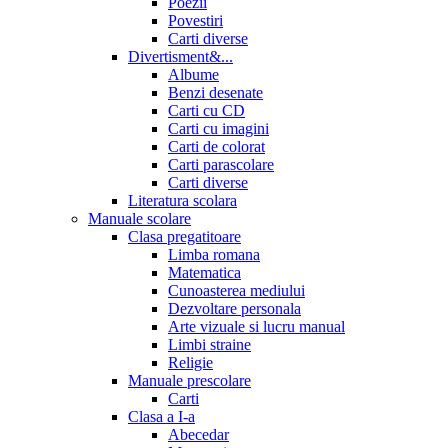
Poezii
Povestiri
Carti diverse
Divertisment&...
Albume
Benzi desenate
Carti cu CD
Carti cu imagini
Carti de colorat
Carti parascolare
Carti diverse
Literatura scolara
Manuale scolare
Clasa pregatitoare
Limba romana
Matematica
Cunoasterea mediului
Dezvoltare personala
Arte vizuale si lucru manual
Limbi straine
Religie
Manuale prescolare
Carti
Clasa a I-a
Abecedar