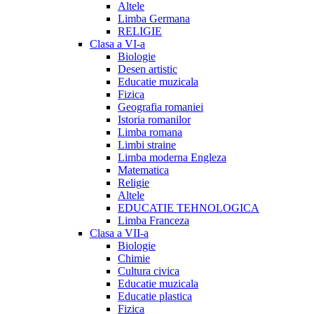
Altele
Limba Germana
RELIGIE
Clasa a VI-a
Biologie
Desen artistic
Educatie muzicala
Fizica
Geografia romaniei
Istoria romanilor
Limba romana
Limbi straine
Limba moderna Engleza
Matematica
Religie
Altele
EDUCATIE TEHNOLOGICA
Limba Franceza
Clasa a VII-a
Biologie
Chimie
Cultura civica
Educatie muzicala
Educatie plastica
Fizica