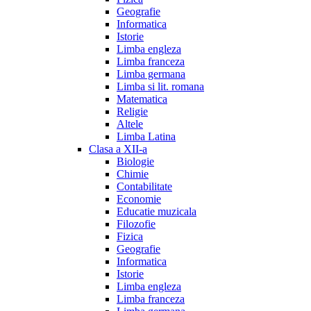
Geografie
Informatica
Istorie
Limba engleza
Limba franceza
Limba germana
Limba si lit. romana
Matematica
Religie
Altele
Limba Latina
Clasa a XII-a
Biologie
Chimie
Contabilitate
Economie
Educatie muzicala
Filozofie
Fizica
Geografie
Informatica
Istorie
Limba engleza
Limba franceza