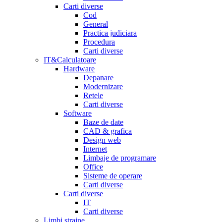
Carti diverse
Cod
General
Practica judiciara
Procedura
Carti diverse
IT&Calculatoare
Hardware
Depanare
Modernizare
Retele
Carti diverse
Software
Baze de date
CAD & grafica
Design web
Internet
Limbaje de programare
Office
Sisteme de operare
Carti diverse
Carti diverse
IT
Carti diverse
Limbi straine