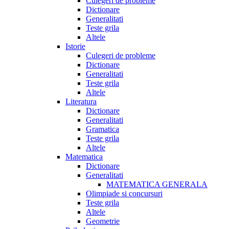
Culegeri de probleme
Dictionare
Generalitati
Teste grila
Altele
Istorie
Culegeri de probleme
Dictionare
Generalitati
Teste grila
Altele
Literatura
Dictionare
Generalitati
Gramatica
Teste grila
Altele
Matematica
Dictionare
Generalitati
MATEMATICA GENERALA
Olimpiade si concursuri
Teste grila
Altele
Geometrie