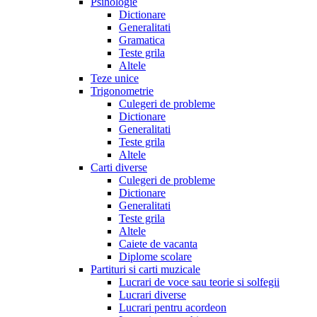
Psihologie
Dictionare
Generalitati
Gramatica
Teste grila
Altele
Teze unice
Trigonometrie
Culegeri de probleme
Dictionare
Generalitati
Teste grila
Altele
Carti diverse
Culegeri de probleme
Dictionare
Generalitati
Teste grila
Altele
Caiete de vacanta
Diplome scolare
Partituri si carti muzicale
Lucrari de voce sau teorie si solfegii
Lucrari diverse
Lucrari pentru acordeon