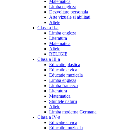
Matematica
Limba engleza
Dezvoltare personala
Arte vizuale si abilitati
Altele
Clasa a II-a
Limba engleza
Literatura
Matematica
Altele
RELIGIE
Clasa a III-a
Educatie plastica
Educatie civica
Educatie muzicala
Limba engleza
Limba franceza
Literatura
Matematica
Stiintele naturii
Altele
Limba moderna Germana
Clasa a IV-a
Educatie civica
Educatie muzicala