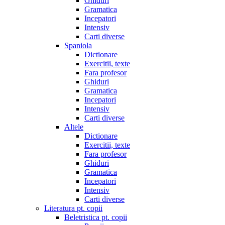
Ghiduri
Gramatica
Incepatori
Intensiv
Carti diverse
Spaniola
Dictionare
Exercitii, texte
Fara profesor
Ghiduri
Gramatica
Incepatori
Intensiv
Carti diverse
Altele
Dictionare
Exercitii, texte
Fara profesor
Ghiduri
Gramatica
Incepatori
Intensiv
Carti diverse
Literatura pt. copii
Beletristica pt. copii