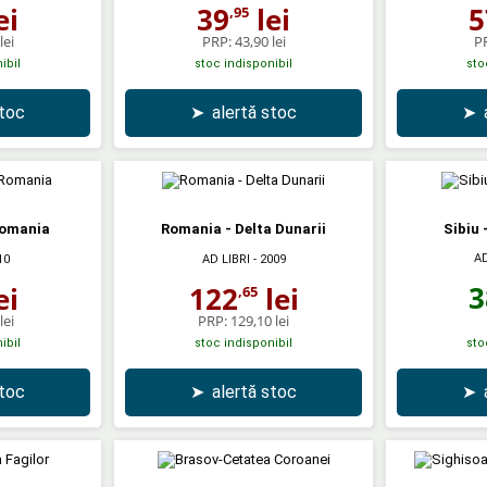
ei
39
lei
5
,95
lei
PRP:
43,90 lei
P
ibil
stoc indisponibil
sto
stoc
➤
alertă stoc
➤
Romania
Romania - Delta Dunarii
Sibiu 
AD
10
AD LIBRI
- 2009
3
ei
122
lei
,65
lei
PRP:
129,10 lei
ibil
stoc indisponibil
sto
stoc
➤
alertă stoc
➤