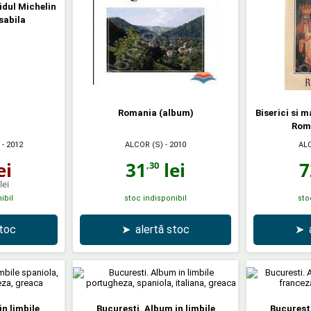
idul Michelin
sabila
Romania (album)
Biserici si 
Rom
ALCOR (S)
- 2010
AL
- 2012
31
lei
7
ei
,30
lei
ibil
stoc indisponibil
sto
stoc
➤
alertă stoc
➤
n limbile
Bucuresti. Album in limbile
Bucuresti