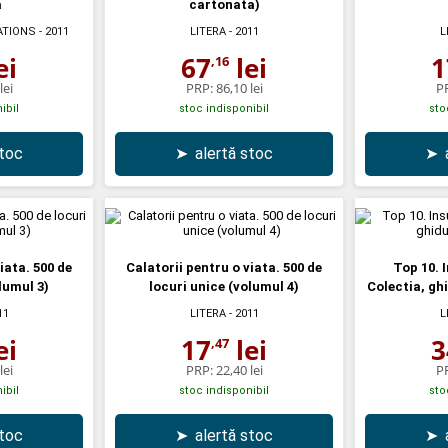
a
cartonata)
ATIONS
- 2011
LITERA
- 2011
L
ei
67
lei
1
,16
lei
PRP:
86,10 lei
P
ibil
stoc indisponibil
sto
stoc
➤
alertă stoc
➤
iata. 500 de
Calatorii pentru o viata. 500 de
Top 10. I
lumul 3)
locuri unice (volumul 4)
Colectia, ghi
11
LITERA
- 2011
L
ei
17
lei
3
,47
lei
PRP:
22,40 lei
P
ibil
stoc indisponibil
sto
stoc
➤
alertă stoc
➤