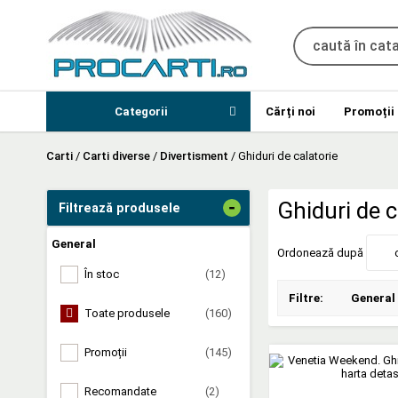
Categorii
Cărți noi
Promoții
Carti
/
Carti diverse
/
Divertisment
/
Ghiduri de calatorie
-
Ghiduri de c
Filtrează produsele
General
Ordonează după
În stoc
(12)
Filtre:
General
Toate produsele
(160)
Promoții
(145)
Recomandate
(2)