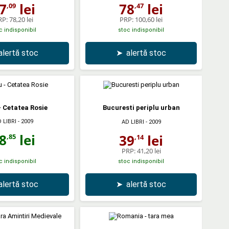
7
lei
78
lei
,09
,47
RP:
78,20 lei
PRP:
100,60 lei
c indisponibil
stoc indisponibil
alertă stoc
➤
alertă stoc
- Cetatea Rosie
Bucuresti periplu urban
 LIBRI
- 2009
AD LIBRI
- 2009
8
lei
39
lei
,85
,14
PRP:
41,20 lei
c indisponibil
stoc indisponibil
alertă stoc
➤
alertă stoc