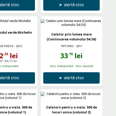
alertă stoc
➤
alertă stoc
hidul verde Michelin
Calator prin lumea mare
(Continuarea volumului 54/24)
TRITONIC
- 2011
OR PRESS
- 2012
33
lei
2
lei
,70
,33
RP:
84,10 lei
c indisponibil
stoc indisponibil - stoc epuizat
alertă stoc
➤
alertă stoc
entru o viata. 500 de
Calatorii pentru o viata. 500 de
unice (volumul 1)
locuri unice (volumul 2)