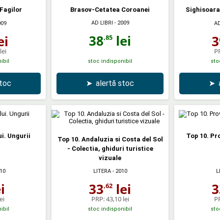
Fagilor
Brasov-Cetatea Coroanei
Sighisoara
AD LIBRI
- 2009
009
AD
38
lei
ei
3
,85
lei
P
ibil
stoc indisponibil
sto
stoc
➤
alertă stoc
➤
i. Ungurii
Top 10. Pr
Top 10. Andaluzia si Costa del Sol
- Colectia, ghiduri turistice
vizuale
10
LITERA
- 2010
L
i
33
lei
3
,62
ei
PRP:
43,10 lei
P
ibil
stoc indisponibil
sto