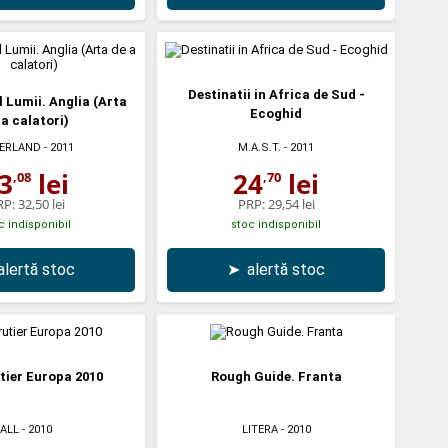
Destinatii in Africa de Sud -
 Lumii. Anglia (Arta
Ecoghid
 a calatori)
ERLAND
- 2011
M.A.S.T.
- 2011
3
lei
24
lei
,08
,70
RP:
32,50 lei
PRP:
29,54 lei
c indisponibil
stoc indisponibil
alertă stoc
➤
alertă stoc
utier Europa 2010
Rough Guide. Franta
ALL
- 2010
LITERA
- 2010