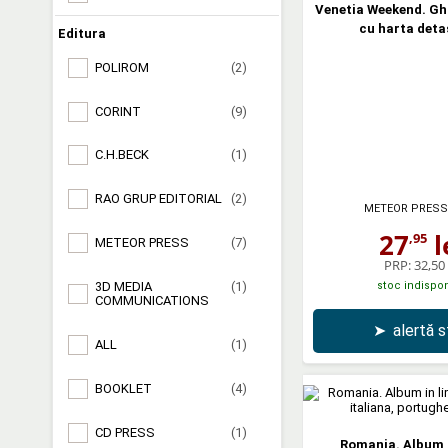
Venetia Weekend. Gh
cu harta deta
Editura
POLIROM
(2)
CORINT
(9)
C.H.BECK
(1)
RAO GRUP EDITORIAL
(2)
METEOR PRESS
27
l
,95
METEOR PRESS
(7)
PRP:
32,50 
3D MEDIA
(1)
stoc indispon
COMMUNICATIONS
➤
alertă 
ALL
(1)
BOOKLET
(4)
CD PRESS
(1)
Romania. Album i