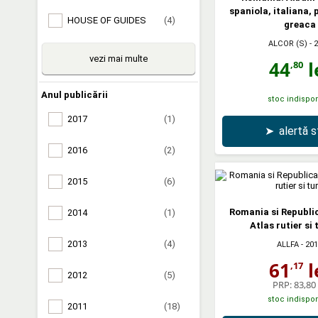
spaniola, italiana,
HOUSE OF GUIDES
(4)
greaca
ALCOR (S)
- 
vezi mai multe
44
l
,80
Anul publicării
stoc indispon
2017
(1)
➤
alertă 
2016
(2)
2015
(6)
Romania si Republi
2014
(1)
Atlas rutier si 
2013
(4)
ALLFA
- 20
61
l
,17
2012
(5)
PRP:
83,80 
stoc indispon
2011
(18)