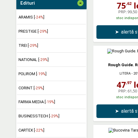
-
75
l
Edituri
,62
PRP:
99,50 
ARAMIS [
-24%
]
stoc indispon
PRESTIGE [
-29%
]
➤
alertă 
TREI [
-29%
]
NATIONAL [
-29%
]
Rough Guide. 
POLIROM [
-19%
]
LITERA
- 20
47
l
,97
CORINT [
-29%
]
PRP:
61,50 
stoc indispon
FARMA MEDIA [
-19%
]
➤
alertă 
BUSINESSTECH [
-29%
]
CARTEX [
-22%
]