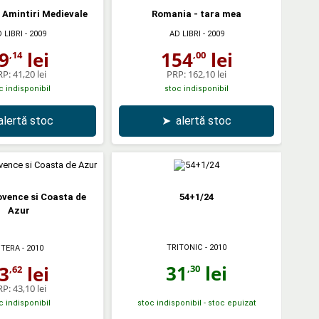
 Amintiri Medievale
Romania - tara mea
 LIBRI
- 2009
AD LIBRI
- 2009
9
lei
154
lei
,14
,00
RP:
41,20 lei
PRP:
162,10 lei
c indisponibil
stoc indisponibil
alertă stoc
➤
alertă stoc
ovence si Coasta de
54+1/24
Azur
TRITONIC
- 2010
ITERA
- 2010
31
lei
3
lei
,30
,62
RP:
43,10 lei
c indisponibil
stoc indisponibil - stoc epuizat