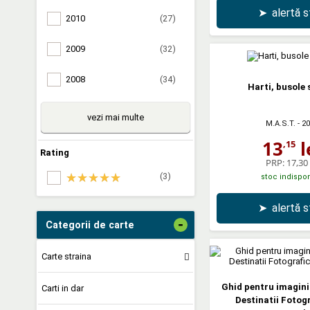
➤
alertă 
2010
(27)
2009
(32)
2008
(34)
Harti, busole 
vezi mai multe
M.A.S.T.
- 2
13
l
,15
Rating
PRP:
17,30 
(3)
stoc indispon
➤
alertă 
-
Categorii de carte
Carte straina
Ghid pentru imagini 
Carti in dar
Destinatii Fotogr