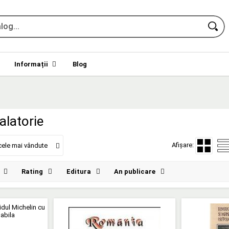
Informații
Blog
alatorie
Afișare:
cele mai vândute
Rating
Editura
An publicare