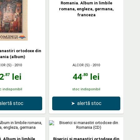
Romania. Album in limbile
romana, engleza, germana,
franceza
manastiri ortodoxe din
ania (album)
COR (S)
- 2010
ALCOR (S)
- 2010
2
lei
44
lei
,87
,80
c indisponibil
stoc indisponibil
alertă stoc
➤
alertă stoc
. Album in limbile
Biserici si manastiri ortodoxe din