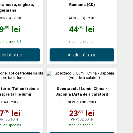
ranceza, engleza,
Romania (CD)
germana
COR (S)
- 2010
ALCOR (S)
- 2010
9
lei
44
lei
,90
,70
c indisponibil
stoc indisponibil
alertă stoc
➤
alertă stoc
torie. Tot ce trebuie
Spectacolul Lumii. China -
espre tarile lumii
Japonia (Arta de a calatori)
ITERA
- 2012
NEVERLAND
- 2011
7
lei
23
lei
,16
,08
RP:
86,10 lei
PRP:
32,50 lei
c indisponibil
stoc indisponibil