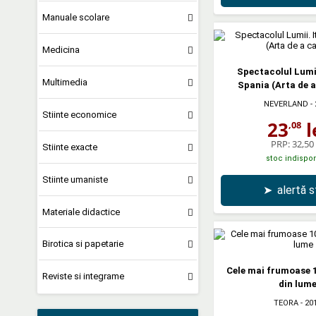
Manuale scolare
Medicina
Spectacolul Lumii.
Multimedia
Spania (Arta de a
NEVERLAND
- 
Stiinte economice
23
l
,08
PRP:
32,50 
Stiinte exacte
stoc indispon
Stiinte umaniste
➤
alertă 
Materiale didactice
Birotica si papetarie
Cele mai frumoase 1
Reviste si integrame
din lum
TEORA
- 20