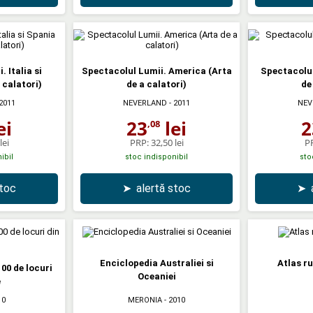
 Italia si
Spectacolul Lumii. America (Arta
Spectacolul
 calatori)
de a calatori)
de
2011
NEVERLAND
- 2011
NEV
ei
23
lei
2
,08
lei
PRP:
32,50 lei
P
ibil
stoc indisponibil
sto
stoc
➤
alertă stoc
➤
Enciclopedia Australiei si
Atlas r
00 de locuri
Oceaniei
e
10
MERONIA
- 2010