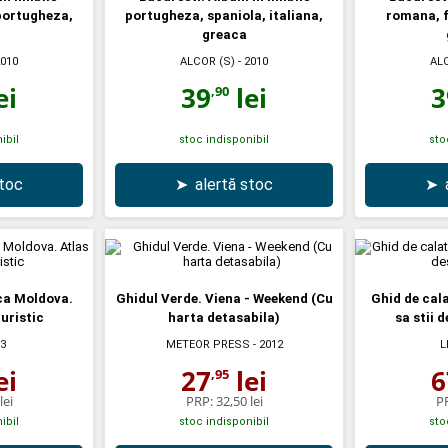
 portugheza,
portugheza, spaniola, italiana,
romana, f
greaca
2010
ALCOR (S)
- 2010
AL
ei
39
lei
3
,90
ibil
stoc indisponibil
sto
stoc
➤
alertă stoc
➤
ca Moldova.
Ghidul Verde. Viena - Weekend (Cu
Ghid de cala
turistic
harta detasabila)
sa stii d
13
METEOR PRESS
- 2012
L
ei
27
lei
6
,95
lei
PRP:
32,50 lei
P
ibil
stoc indisponibil
sto