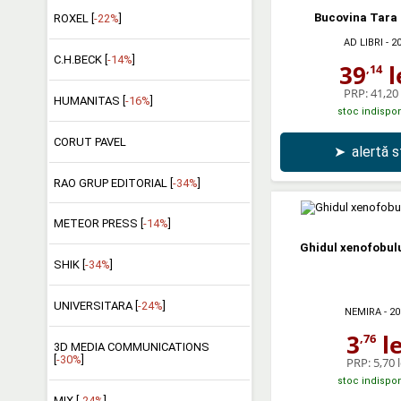
Bucovina Tara 
ROXEL [
-22%
]
AD LIBRI
- 2
C.H.BECK [
-14%
]
39
l
,14
PRP:
41,20 
HUMANITAS [
-16%
]
stoc indispon
CORUT PAVEL
➤
alertă 
RAO GRUP EDITORIAL [
-34%
]
METEOR PRESS [
-14%
]
Ghidul xenofobulu
SHIK [
-34%
]
UNIVERSITARA [
-24%
]
NEMIRA
- 20
3
le
,76
3D MEDIA COMMUNICATIONS
[
-30%
]
PRP:
5,70 l
stoc indispon
MIX [
-24%
]