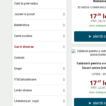
Romani
Carti la pret redus
3D MEDIA COMMUNIC
17
l
,50
Jucarii si jocuri
PRP:
28,10 
Beletristica
stoc indispon
Carte scolara
➤
alertă 
Carti diverse
Colectii
Calatorii pentru o v
locuri unice (vo
Drept
LITERA
- 20
IT&Calculatoare
17
l
,47
PRP:
22,40 
Limbi straine
stoc indispon
Literatura pt. copii
➤
alertă 