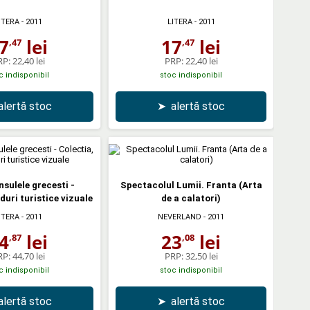
ITERA
- 2011
LITERA
- 2011
7
lei
17
lei
,47
,47
RP:
22,40 lei
PRP:
22,40 lei
c indisponibil
stoc indisponibil
alertă stoc
➤
alertă stoc
nsulele grecesti -
Spectacolul Lumii. Franta (Arta
duri turistice vizuale
de a calatori)
ITERA
- 2011
NEVERLAND
- 2011
4
lei
23
lei
,87
,08
RP:
44,70 lei
PRP:
32,50 lei
c indisponibil
stoc indisponibil
alertă stoc
➤
alertă stoc