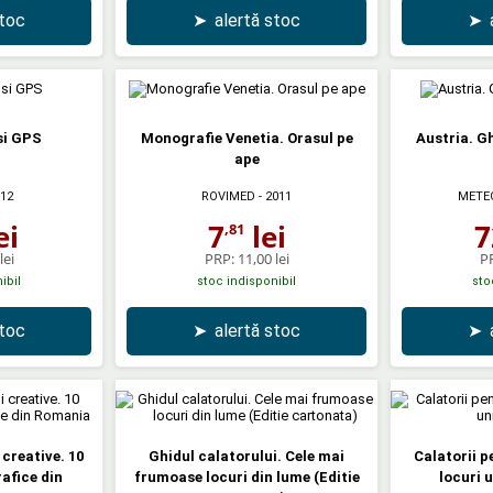
stoc
➤
alertă stoc
➤
si GPS
Monografie Venetia. Orasul pe
Austria. G
ape
012
ROVIMED
- 2011
METE
ei
7
lei
7
,81
lei
PRP:
11,00 lei
P
ibil
stoc indisponibil
sto
stoc
➤
alertă stoc
➤
creative. 10
Ghidul calatorului. Cele mai
Calatorii p
afice din
frumoase locuri din lume (Editie
locuri 