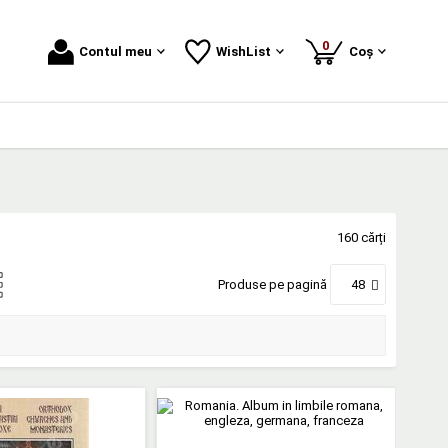
produse
0
Contul meu
WishList
Coș
160 cărți
Produse pe pagină
48