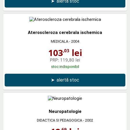
➤
alertă stoc
Ateroscleroza cerebrala ischemica
MEDICALA
- 2004
103
lei
,03
PRP:
119,80 lei
stoc indisponibil
➤
alertă stoc
Neuropatologie
DIDACTICA SI PEDAGOGICA
- 2002
,69