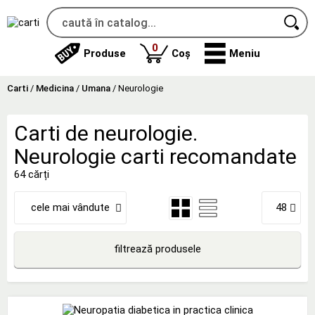
produse
0
Produse
Coș
Meniu
Carti
/
Medicina
/
Umana
/
Neurologie
Carti de neurologie.
Neurologie carti recomandate
64 cărți
cele mai vândute
48
filtrează produsele