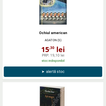
Ochiul american
AGATON (S)
15
lei
,30
PRP:
19,10 lei
stoc indisponibil
➤
alertă stoc