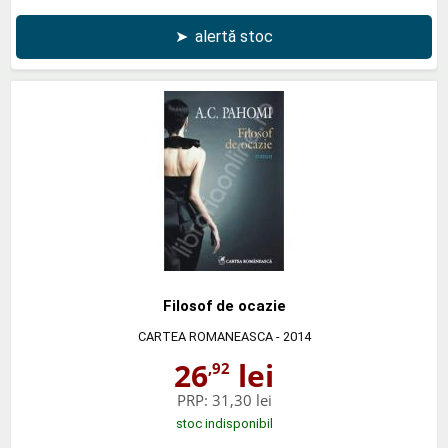
➤
alertă stoc
Filosof de ocazie
CARTEA ROMANEASCA
- 2014
26
lei
,92
PRP:
31,30 lei
stoc indisponibil