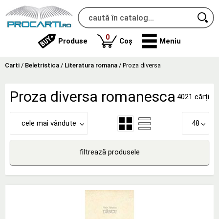
produse
0
Produse
Coș
Meniu
Carti
/
Beletristica
/
Literatura romana
/
Proza diversa
Proza diversa romanesca
4021 cărți
cele mai vândute
48
filtrează produsele