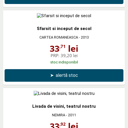
Sfarsit si inceput de secol
CARTEA ROMANEASCA
- 2013
33
lei
,71
PRP:
39,20 lei
stoc indisponibil
➤
alertă stoc
Livada de visini, teatrul nostru
NEMIRA
- 2011
33
lei
,92