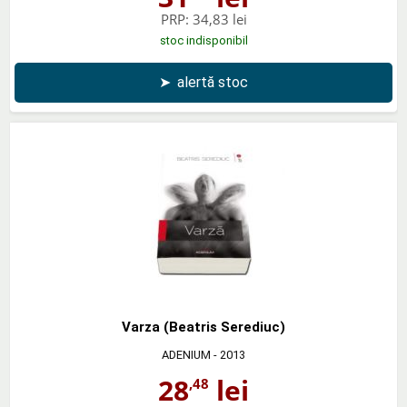
PRP:
34,83 lei
stoc indisponibil
➤
alertă stoc
Varza (Beatris Serediuc)
ADENIUM
- 2013
28
lei
,48