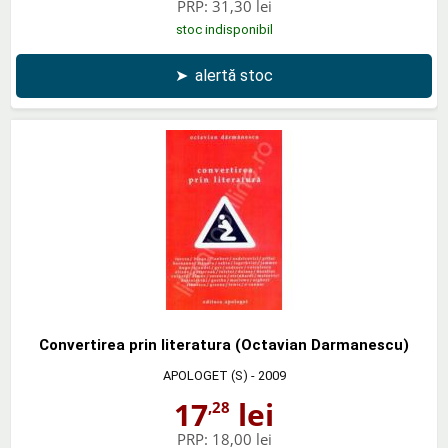
PRP:
31,30 lei
stoc indisponibil
➤
alertă stoc
Convertirea prin literatura (Octavian Darmanescu)
APOLOGET (S)
- 2009
17
lei
,28
PRP:
18,00 lei