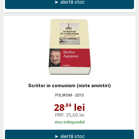
➤
alertă stoc
Scriitor in comunism (niste amintiri)
POLIROM
- 2013
28
lei
,84
PRP:
35,60 lei
stoc indisponibil
➤
alertă stoc