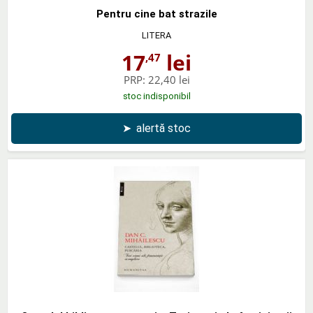
Pentru cine bat strazile
LITERA
17
lei
,47
PRP:
22,40 lei
stoc indisponibil
➤
alertă stoc