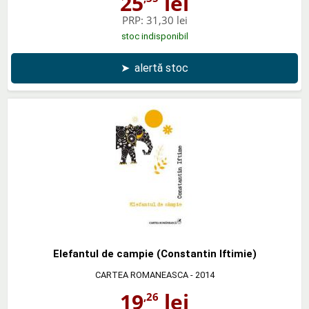
25
lei
PRP:
31,30 lei
stoc indisponibil
➤
alertă stoc
Elefantul de campie (Constantin Iftimie)
CARTEA ROMANEASCA
- 2014
19
lei
,26