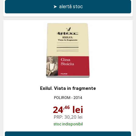
➤
alertă stoc
Exilul. Viata in fragmente
POLIROM
- 2014
24
lei
,46
PRP:
30,20 lei
stoc indisponibil