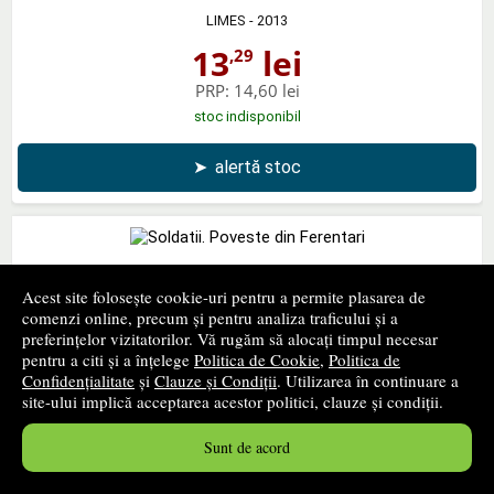
LIMES
- 2013
13
lei
,29
PRP:
14,60 lei
stoc indisponibil
➤
alertă stoc
Soldatii. Poveste din Ferentari
Acest site folosește cookie-uri pentru a permite plasarea de
comenzi online, precum și pentru analiza traficului și a
POLIROM
- 2013
preferințelor vizitatorilor. Vă rugăm să alocați timpul necesar
25
lei
,35
pentru a citi și a înțelege
Politica de Cookie
,
Politica de
Confidențialitate
și
Clauze și Condiții
. Utilizarea în continuare a
PRP:
31,30 lei
site-ului implică acceptarea acestor politici, clauze și condiții.
stoc indisponibil
Sunt de acord
➤
alertă stoc