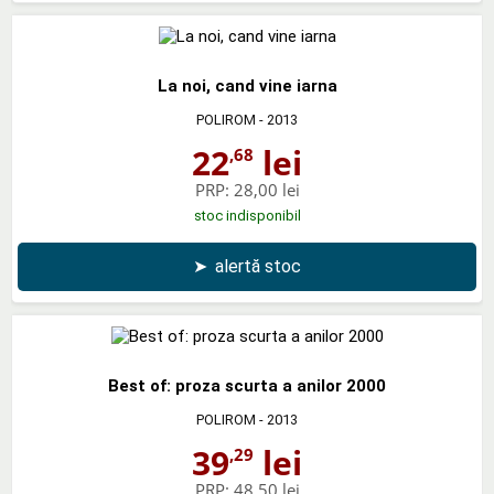
La noi, cand vine iarna
POLIROM
- 2013
22
lei
,68
PRP:
28,00 lei
stoc indisponibil
➤
alertă stoc
Best of: proza scurta a anilor 2000
POLIROM
- 2013
39
lei
,29
PRP:
48,50 lei