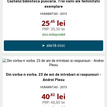
Castelul biblioteca puscaria. Trei vami ale feminitatii
exemplare
HUMANITAS
- 2013
25
lei
,45
PRP:
30,30 lei
stoc indisponibil
➤
alertă stoc
Din vorba-n vorba. 23 de ani de intrebari si raspunsuri -
Andrei Plesu
HUMANITAS
- 2013
40
lei
,82
PRP:
48,60 lei