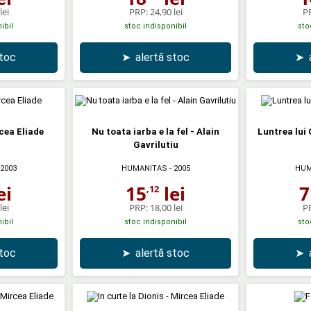
lei
PRP:
24,90 lei
P
ibil
stoc indisponibil
sto
stoc
➤
alertă stoc
➤
cea Eliade
Nu toata iarba e la fel - Alain
Luntrea lui
Gavrilutiu
 2003
HUMANITAS
- 2005
HUM
ei
15
lei
7
,12
lei
PRP:
18,00 lei
P
ibil
stoc indisponibil
sto
stoc
➤
alertă stoc
➤