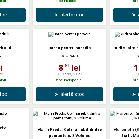
ibil
stoc indisponibil
sto
stoc
➤
alertă stoc
➤
drului
Barca pentru paradis
Rudi si alte 
A
COMPANIA
i
8
lei
1
,91
ei
PRP:
11,00 lei
P
ibil
stoc indisponibil
sto
stoc
➤
alertă stoc
➤
ide
Marin Preda. Cel mai iubit dintre
Morometii (E
pamanteni, 3 Volume
I si II, 