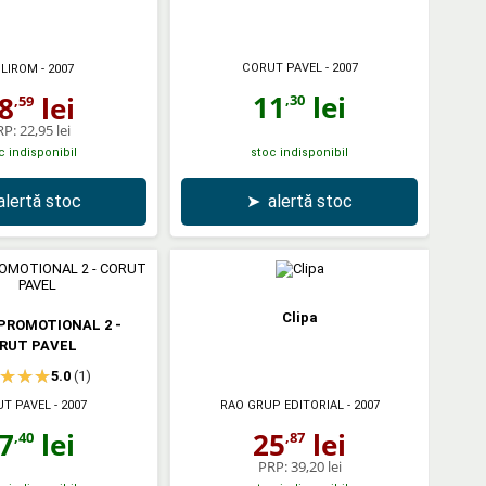
CORUT PAVEL
- 2007
LIROM
- 2007
11
lei
8
lei
,30
,59
RP:
22,95 lei
c indisponibil
stoc indisponibil
alertă stoc
➤
alertă stoc
Clipa
PROMOTIONAL 2 -
RUT PAVEL
5.0
(1)
T PAVEL
- 2007
RAO GRUP EDITORIAL
- 2007
7
lei
25
lei
,40
,87
PRP:
39,20 lei