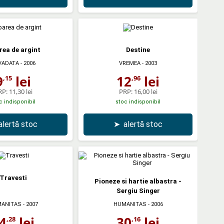
rea de argint
Destine
VADATA
- 2006
VREMEA
- 2003
9
lei
12
lei
,15
,96
RP:
11,30 lei
PRP:
16,00 lei
c indisponibil
stoc indisponibil
alertă stoc
➤
alertă stoc
Travesti
Pioneze si hartie albastra -
Sergiu Singer
ANITAS
- 2007
HUMANITAS
- 2006
4
lei
30
lei
,28
,16