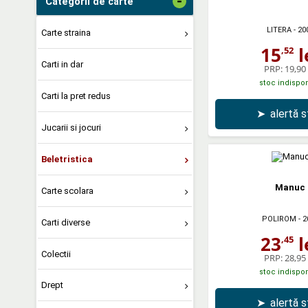
-
Categorii de carte
LITERA
- 20
Carte straina
15
l
,52
Carti in dar
PRP:
19,90 
stoc indispon
Carti la pret redus
➤
alertă 
Jucarii si jocuri
Beletristica
Manuc
Carte scolara
POLIROM
- 2
Carti diverse
23
l
,45
Colectii
PRP:
28,95 
stoc indispon
Drept
➤
alertă 