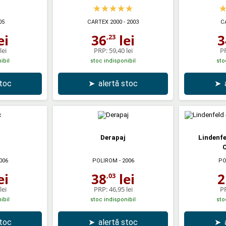
05
CARTEX 2000
- 2003
C
ei
36
lei
3
,23
lei
PRP:
59,40 lei
P
ibil
stoc indisponibil
sto
stoc
➤
alertă stoc
➤
Derapaj
Lindenfel
C
006
POLIROM
- 2006
PO
ei
38
lei
2
,03
lei
PRP:
46,95 lei
P
ibil
stoc indisponibil
sto
stoc
➤
alertă stoc
➤