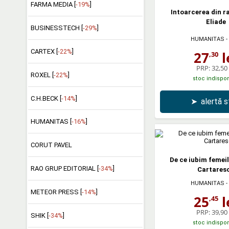
FARMA MEDIA [
-19%
]
Intoarcerea din ra
Eliade
BUSINESSTECH [
-29%
]
HUMANITAS
-
CARTEX [
-22%
]
27
l
,30
PRP:
32,50 
ROXEL [
-22%
]
stoc indispon
C.H.BECK [
-14%
]
➤
alertă 
HUMANITAS [
-16%
]
CORUT PAVEL
De ce iubim femeil
RAO GRUP EDITORIAL [
-34%
]
Cartares
HUMANITAS
-
METEOR PRESS [
-14%
]
25
l
,45
PRP:
39,90 
SHIK [
-34%
]
stoc indispon