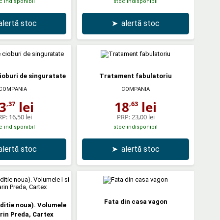
c indisponibil
stoc indisponibil
alertă stoc
➤
alertă stoc
cioburi de singuratate
Tratament fabulatoriu
COMPANIA
COMPANIA
3
lei
18
lei
,37
,63
RP:
16,50 lei
PRP:
23,00 lei
c indisponibil
stoc indisponibil
alertă stoc
➤
alertă stoc
Fata din casa vagon
ditie noua). Volumele
Marin Preda, Cartex