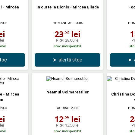
i - Mircea
In curte la Dionis - Mircea Eliade
Foc
 2003
HUMANITAS
- 2004
HUM
ei
23
lei
1
,52
lei
PRP:
28,00 lei
P
ibil
stoc indisponibil
sto
stoc
➤
alertă stoc
➤
Neamul Soimarestilor
e - Mircea
Christina Do
cu
 2004
AGORA
- 2006
HUM
ei
12
lei
2
,56
lei
PRP:
13,50 lei
P
ibil
stoc indisponibil
sto