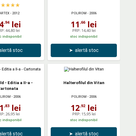
ARTEX
- 2012
POLIROM
- 2006
4
lei
11
lei
,94
,66
RP:
44,80 lei
PRP:
14,40 lei
c indisponibil
stoc indisponibil
alertă stoc
➤
alertă stoc
d - Editia a II-a -
Halterofilul din Vitan
artonata
LIROM
- 2006
POLIROM
- 2006
1
lei
12
lei
,83
,92
RP:
26,95 lei
PRP:
15,95 lei
c indisponibil
stoc indisponibil
alertă stoc
➤
alertă stoc