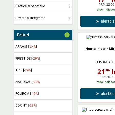
PRP:
22,00 
Birotica si papetarie
stoc indispon
Reviste si integrame
➤
alertă 
-
Edituri
ARAMIS [
-24%
]
Nunta in cer - Mir
PRESTIGE [
-29%
]
HUMANITAS
-
21
l
,84
TREI [
-29%
]
PRP:
26,00 
NATIONAL [
-29%
]
stoc indispon
➤
alertă 
POLIROM [
-19%
]
CORINT [
-29%
]