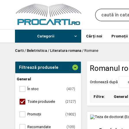
Categorii
Cărți noi
Promoții
Carti
/
Beletristica
/
Literatura romana
/
Romane
-
Romanul r
Filtrează produsele
General
Ordonează după
În stoc
(437)
Filtre:
General
Toate produsele
(2127)
Promoții
(1802)
Recomandate
(109)