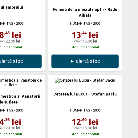
ul amorului
Femeia de la miezul noptii - Radu
Albala
ANITAS
- 2006
HUMANITAS
- 2006
8
lei
13
lei
,48
,44
RP:
22,00 lei
PRP:
16,00 lei
c indisponibil
stoc indisponibil
alertă stoc
➤
alertă stoc
Cetatea lui Bucur - Stefan Baciu
mestica si Vanatorii
de suflete
ANITAS
- 2006
HUMANITAS
- 2006
4
lei
12
lei
,36
,60
RP:
29,00 lei
PRP:
15,00 lei
c indisponibil
stoc indisponibil