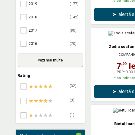
stoc indispon
2019
(177)
➤
alertă 
2018
(142)
2017
(90)
2016
(70)
Zodia scafan
COMPANI
vezi mai multe
7
le
,29
PRP:
9,00 l
Rating
stoc indispon
(32)
➤
alertă 
(3)
(1)
Bietul Ioan