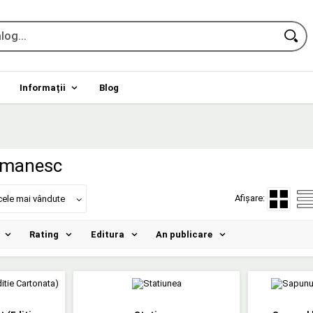
Informații
Blog
omanesc
Afișare:
cele mai vândute
Rating
Editura
An publicare