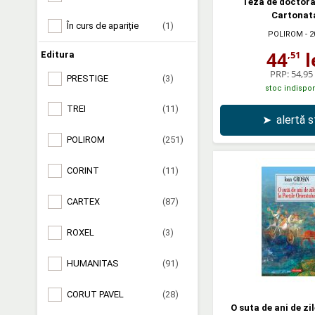
Teza de doctorat
Cartonat
În curs de apariție
(1)
POLIROM
- 2
44
l
,51
Editura
PRP:
54,95 
PRESTIGE
(3)
stoc indispon
TREI
(11)
➤
alertă 
POLIROM
(251)
CORINT
(11)
CARTEX
(87)
ROXEL
(3)
HUMANITAS
(91)
CORUT PAVEL
(28)
O suta de ani de zil