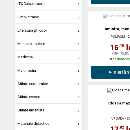
IT&Calculatoare
Limbi straine
Luminita, mon
Literatura pt. copii
POLIROM
- 2
Manuale scolare
16
l
,16
PRP:
19,95 
Medicina
stoc indispon
Multimedia
➤
alertă 
Stiinte economice
Stiinte exacte
Cloaca ma
Stiinte umaniste
VREMEA
- 2
Materiale didactice
17
l
,82