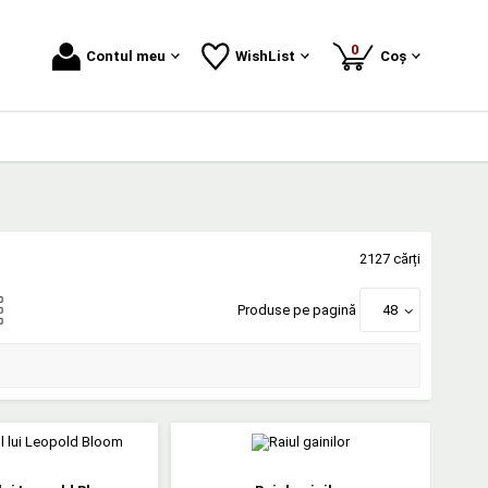
produse
0
Contul meu
WishList
Coș
2127 cărți
Produse pe pagină
48