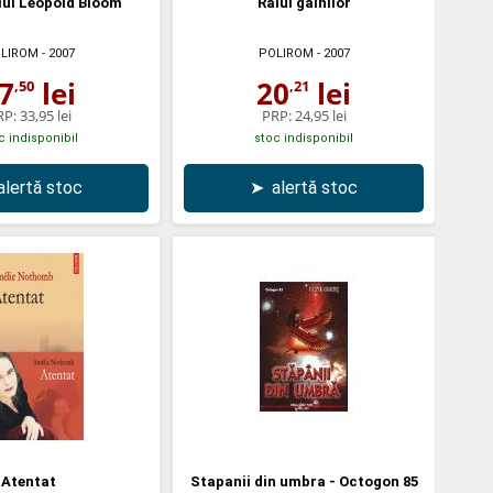
lui Leopold Bloom
Raiul gainilor
LIROM
- 2007
POLIROM
- 2007
7
lei
20
lei
,50
,21
RP:
33,95 lei
PRP:
24,95 lei
c indisponibil
stoc indisponibil
alertă stoc
➤
alertă stoc
Atentat
Stapanii din umbra - Octogon 85