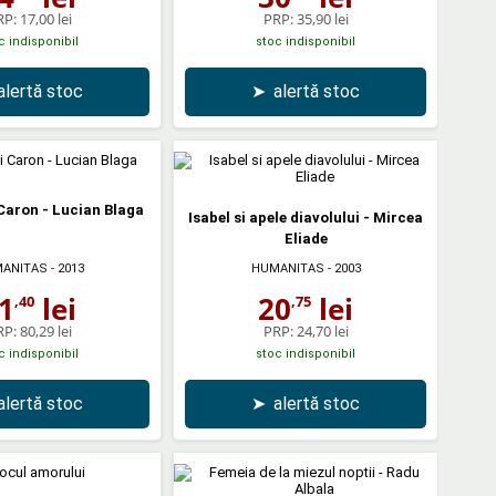
RP:
17,00 lei
PRP:
35,90 lei
c indisponibil
stoc indisponibil
alertă stoc
➤
alertă stoc
 Caron - Lucian Blaga
Isabel si apele diavolului - Mircea
Eliade
ANITAS
- 2013
HUMANITAS
- 2003
1
lei
20
lei
,40
,75
RP:
80,29 lei
PRP:
24,70 lei
c indisponibil
stoc indisponibil
alertă stoc
➤
alertă stoc