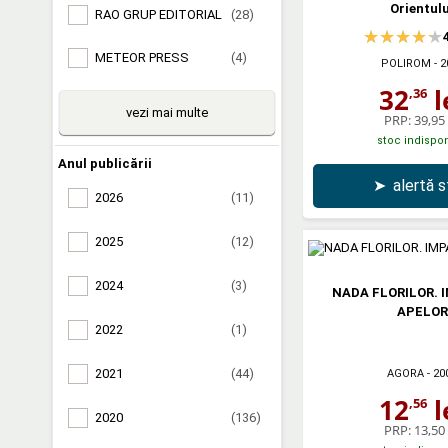
Orientulu
RAO GRUP EDITORIAL
(28)
METEOR PRESS
(4)
POLIROM
- 2
32
l
,36
vezi mai multe
PRP:
39,95 
stoc indispon
Anul publicării
➤
alertă 
2026
(11)
2025
(12)
2024
(3)
NADA FLORILOR. 
APELOR
2022
(1)
2021
(44)
AGORA
- 20
12
l
,56
2020
(136)
PRP:
13,50 