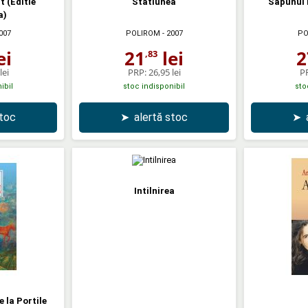
 (Editie
Statiunea
Sapunul 
a)
007
POLIROM
- 2007
PO
ei
21
lei
2
,83
lei
PRP:
26,95 lei
P
ibil
stoc indisponibil
sto
stoc
➤
alertă stoc
➤
Intilnirea
e la Portile