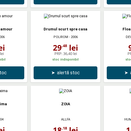
 amour
Drumul scurt spre casa
Floa
006
POLIROM
- 2006
DE
ei
29
lei
,48
lei
PRP:
36,40 lei
P
ibil
stoc indisponibil
sto
stoc
➤
alertă stoc
➤
xima
ZOIA
004
ALLFA
HUM
ei
18
lei
1
,18