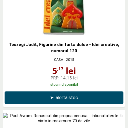
Toszegi Judit, Figurine din turta dulce - Idei creative,
numarul 120
CASA
- 2015
5
lei
,17
PRP:
14,15 lei
stoc indisponibil
➤
alertă stoc