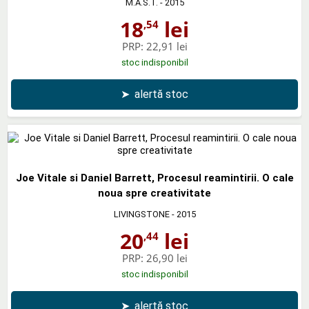
M.A.S.T.
- 2015
18
lei
,54
PRP:
22,91 lei
stoc indisponibil
➤
alertă stoc
Joe Vitale si Daniel Barrett, Procesul reamintirii. O cale
noua spre creativitate
LIVINGSTONE
- 2015
20
lei
,44
PRP:
26,90 lei
stoc indisponibil
➤
alertă stoc