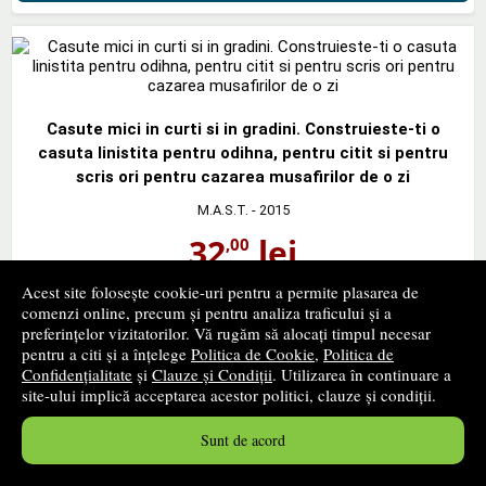
Casute mici in curti si in gradini. Construieste-ti o
casuta linistita pentru odihna, pentru citit si pentru
scris ori pentru cazarea musafirilor de o zi
M.A.S.T.
- 2015
32
lei
,00
PRP:
42,10 lei
Acest site folosește cookie-uri pentru a permite plasarea de
stoc indisponibil
comenzi online, precum și pentru analiza traficului și a
preferințelor vizitatorilor. Vă rugăm să alocați timpul necesar
pentru a citi și a înțelege
Politica de Cookie
,
Politica de
➤
alertă stoc
Confidențialitate
și
Clauze și Condiții
. Utilizarea în continuare a
site-ului implică acceptarea acestor politici, clauze și condiții.
Sunt de acord
Kathy Peel, Ghidul unui cuplu ocupat. Cum sa impartasiti