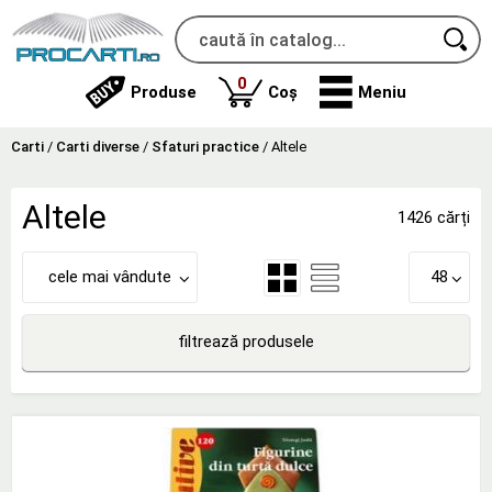
produse
0
Produse
Coș
Meniu
Carti
/
Carti diverse
/
Sfaturi practice
/
Altele
Altele
1426 cărți
cele mai vândute
48
filtrează produsele