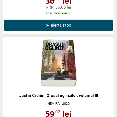
36
lei
PRP:
56,00 lei
stoc indisponibil
➤
alertă stoc
Justin Cronin, Orasul oglinzilor, volumul III
NEMIRA
- 2020
59
lei
,07