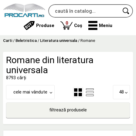
produse
0
Produse
Coș
Meniu
Carti
/
Beletristica
/
Literatura universala
/
Romane
Romane din literatura
universala
8793 cărți
cele mai vândute
48
filtrează produsele