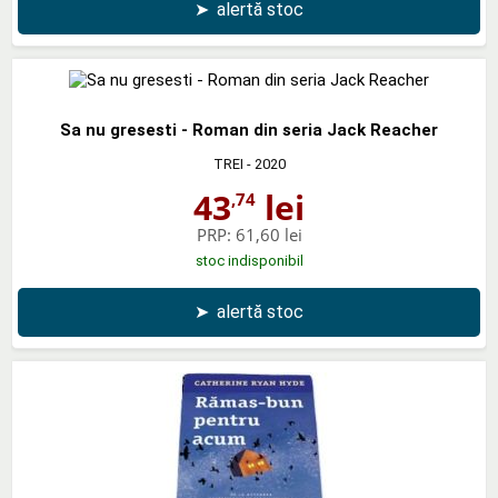
➤
alertă stoc
Sa nu gresesti - Roman din seria Jack Reacher
TREI
- 2020
43
lei
,74
PRP:
61,60 lei
stoc indisponibil
➤
alertă stoc