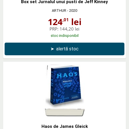
Box set Jurnalul unui pusti de Jeff Kinney
ARTHUR
- 2020
124
lei
,01
PRP:
144,20 lei
stoc indisponibil
➤
alertă stoc
Haos de James Gleick