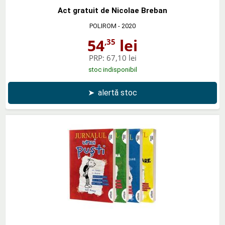
Act gratuit de Nicolae Breban
POLIROM
- 2020
54
lei
,35
PRP:
67,10 lei
stoc indisponibil
➤
alertă stoc