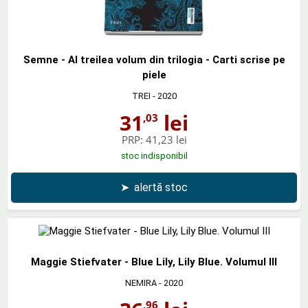
Semne - Al treilea volum din trilogia - Carti scrise pe
piele
TREI
- 2020
31
lei
,03
PRP:
41,23 lei
stoc indisponibil
➤
alertă stoc
Maggie Stiefvater - Blue Lily, Lily Blue. Volumul III
NEMIRA
- 2020
,96