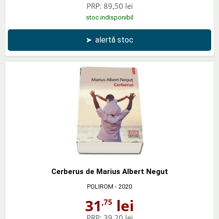
PRP:
89,50 lei
stoc indisponibil
➤
alertă stoc
Cerberus de Marius Albert Negut
POLIROM
- 2020
31
lei
,75
PRP:
39,20 lei