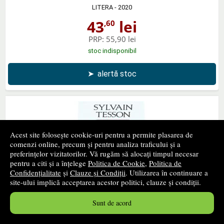
LITERA
- 2020
43
lei
,60
PRP:
55,90 lei
stoc indisponibil
➤
alertă stoc
Acest site folosește cookie-uri pentru a permite plasarea de
comenzi online, precum și pentru analiza traficului și a
preferințelor vizitatorilor. Vă rugăm să alocați timpul necesar
pentru a citi și a înțelege
Politica de Cookie
,
Politica de
Confidențialitate
și
Clauze și Condiții
. Utilizarea în continuare a
site-ului implică acceptarea acestor politici, clauze și condiții.
Sunt de acord
Berezina - Traducere de Nicolae Constantinescu
POLIROM
- 2020