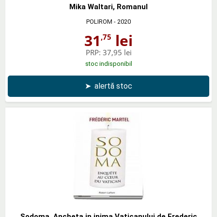
Mika Waltari, Romanul
POLIROM
- 2020
31
lei
,75
PRP:
37,95 lei
stoc indisponibil
➤
alertă stoc
Sodoma. Ancheta in inima Vaticanului de Frederic