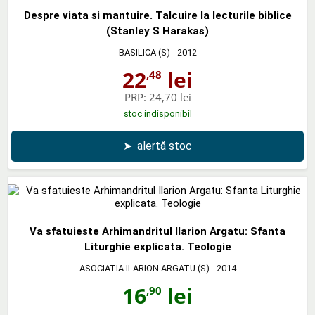
Despre viata si mantuire. Talcuire la lecturile biblice
(Stanley S Harakas)
BASILICA (S)
- 2012
22
lei
,48
PRP:
24,70 lei
stoc indisponibil
➤
alertă stoc
Va sfatuieste Arhimandritul Ilarion Argatu: Sfanta
Liturghie explicata. Teologie
ASOCIATIA ILARION ARGATU (S)
- 2014
16
lei
,90