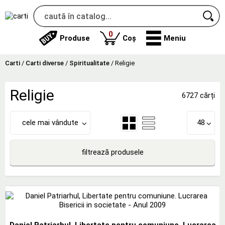
produse
0
Produse
Coș
Meniu
Carti
/
Carti diverse
/
Spiritualitate
/
Religie
Religie
6727 cărți
cele mai vândute
48
filtrează produsele
Daniel Patriarhul, Libertate pentru comuniune. Lucrarea