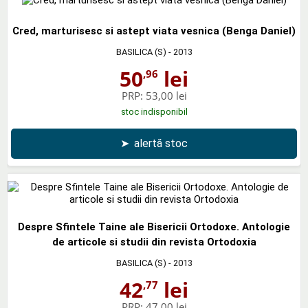
Cred, marturisesc si astept viata vesnica (Benga Daniel)
BASILICA (S)
- 2013
50
lei
,96
PRP:
53,00 lei
stoc indisponibil
➤
alertă stoc
Despre Sfintele Taine ale Bisericii Ortodoxe. Antologie
de articole si studii din revista Ortodoxia
BASILICA (S)
- 2013
42
lei
,77
PRP:
47,00 lei