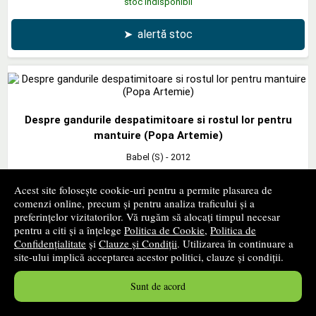
stoc indisponibil
➤
alertă stoc
Despre gandurile despatimitoare si rostul lor pentru
mantuire (Popa Artemie)
Babel (S)
- 2012
19
lei
,10
Acest site folosește cookie-uri pentru a permite plasarea de
comenzi online, precum și pentru analiza traficului și a
preferințelor vizitatorilor. Vă rugăm să alocați timpul necesar
stoc indisponibil
pentru a citi și a înțelege
Politica de Cookie
,
Politica de
Confidențialitate
și
Clauze și Condiții
. Utilizarea în continuare a
➤
alertă stoc
site-ului implică acceptarea acestor politici, clauze și condiții.
Sunt de acord