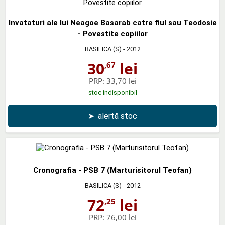
Invataturi ale lui Neagoe Basarab catre fiul sau Teodosie
- Povestite copiilor
BASILICA (S)
- 2012
30
lei
,67
PRP:
33,70 lei
stoc indisponibil
➤
alertă stoc
Cronografia - PSB 7 (Marturisitorul Teofan)
BASILICA (S)
- 2012
72
lei
,25
PRP:
76,00 lei