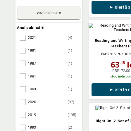
➤
alertă 
vezi mai multe
Anul publicării
2021
(4)
Reading and Writin
Teachers P
1991
(1)
EXPRESS PUBLISH
63
l
,15
1987
(1)
PRP:
72,00 
1981
(1)
stoc indispon
➤
alertă 
1983
(1)
2020
(97)
2019
(195)
Right On! 2. Set of
1993
(2)