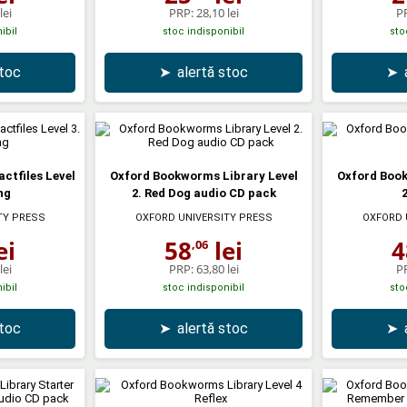
lei
PRP:
28,10 lei
P
ibil
stoc indisponibil
sto
stoc
➤
alertă stoc
➤
ctfiles Level
Oxford Bookworms Library Level
Oxford Book
ng
2. Red Dog audio CD pack
2
TY PRESS
OXFORD UNIVERSITY PRESS
OXFORD 
ei
58
lei
4
,06
lei
PRP:
63,80 lei
P
ibil
stoc indisponibil
sto
stoc
➤
alertă stoc
➤