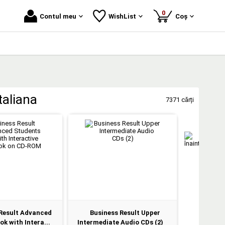
produse
0
Contul meu
WishList
Coș
taliana
7371 cărți
Result Advanced
Business Result Upper
CD - Pro
k with Intera...
Intermediate Audio CDs (2)
Level 1 C