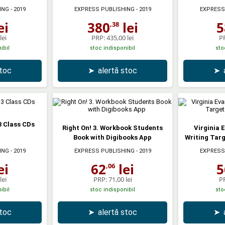
ING
- 2019
EXPRESS PUBLISHING
- 2019
EXPRESS
ei
380
lei
5
,38
lei
PRP:
435,00 lei
P
ibil
stoc indisponibil
sto
stoc
➤
alertă stoc
➤
 3 Class CDs
Right On! 3. Workbook Students
Virginia 
Book with Digibooks App
Writing Targ
ING
- 2019
EXPRESS PUBLISHING
- 2019
EXPRESS
ei
62
lei
5
,06
lei
PRP:
71,00 lei
P
ibil
stoc indisponibil
sto
stoc
➤
alertă stoc
➤