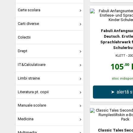
Carte scolara
Carti diverse
Fabuli Anfangsu
Deutsch. Erstl
Colectii
Sprachlehrwerk f
Schulerb
Drept
KLETT
- 20
105
l
,00
IT&Calculatoare
Limbi straine
stoc indispon
➤
alertă 
Literatura pt. copii
Manuale scolare
Medicina
Classic Tales Sec
Multimedia