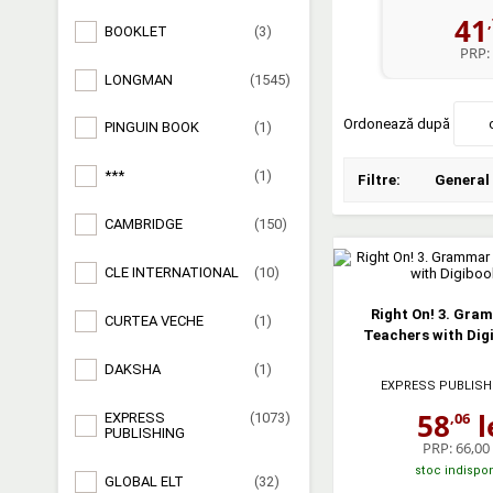
41
BOOKLET
(3)
PRP:
LONGMAN
(1545)
Ordonează după
PINGUIN BOOK
(1)
***
(1)
Filtre:
General
CAMBRIDGE
(150)
CLE INTERNATIONAL
(10)
Right On! 3. Gra
CURTEA VECHE
(1)
Teachers with Dig
DAKSHA
(1)
EXPRESS PUBLISH
58
l
,06
EXPRESS
(1073)
PUBLISHING
PRP:
66,00 
stoc indispon
GLOBAL ELT
(32)