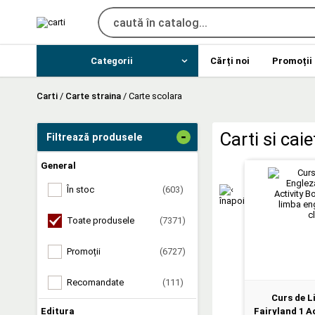
Categorii
Cărți noi
Promoții
Carti
/
Carte straina
/
Carte scolara
-
Carti si cai
Filtrează produsele
General
În stoc
(603)
Toate produsele
(7371)
Promoții
(6727)
Recomandate
(111)
Curs de L
Editura
Fairyland 1 Ac