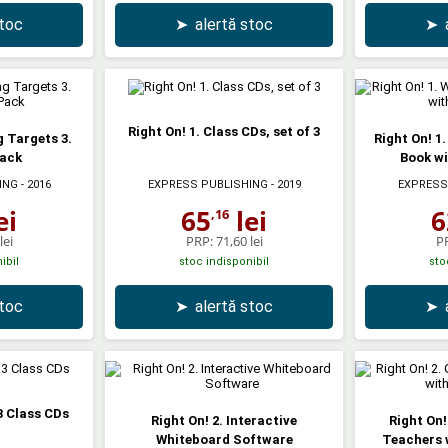
stoc
➤
alertă stoc
➤
Right On! 1. Class CDs, set of 3
g Targets 3.
Right On! 1
ack
Book wi
ING
- 2016
EXPRESS PUBLISHING
- 2019
EXPRESS
ei
65
lei
6
,16
lei
PRP:
71,60 lei
P
ibil
stoc indisponibil
sto
stoc
➤
alertă stoc
➤
 3 Class CDs
Right On! 2. Interactive
Right On
Whiteboard Software
Teachers 