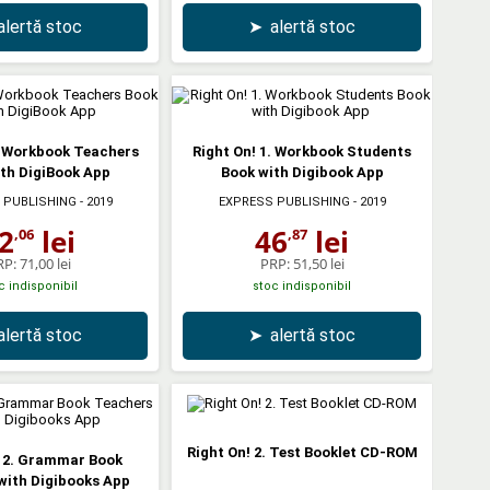
alertă stoc
➤
alertă stoc
. Workbook Teachers
Right On! 1. Workbook Students
th DigiBook App
Book with Digibook App
 PUBLISHING
- 2019
EXPRESS PUBLISHING
- 2019
2
lei
46
lei
,06
,87
RP:
71,00 lei
PRP:
51,50 lei
c indisponibil
stoc indisponibil
alertă stoc
➤
alertă stoc
Right On! 2. Test Booklet CD-ROM
! 2. Grammar Book
with Digibooks App