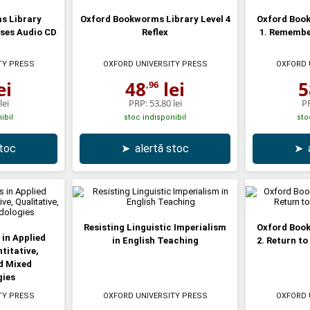
s Library
Oxford Bookworms Library Level 4
Oxford Book
oses Audio CD
Reflex
1. Remembe
TY PRESS
OXFORD UNIVERSITY PRESS
OXFORD 
ei
48
lei
5
,96
lei
PRP:
53,80 lei
P
ibil
stoc indisponibil
sto
stoc
➤
alertă stoc
➤
Resisting Linguistic Imperialism
Oxford Book
in Applied
in English Teaching
2. Return t
titative,
nd Mixed
ies
TY PRESS
OXFORD UNIVERSITY PRESS
OXFORD 