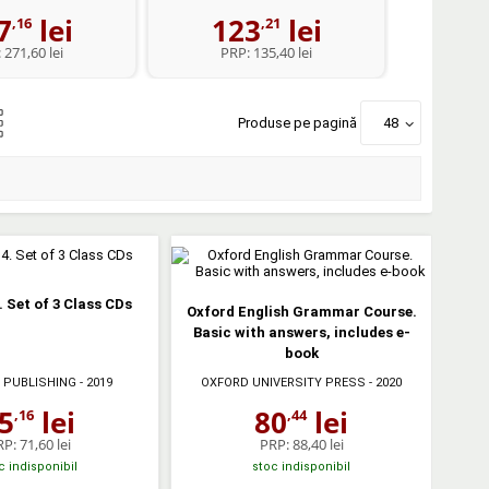
7
lei
123
lei
1
,16
,21
:
271,60 lei
PRP:
135,40 lei
PR
Produse pe pagină
48
. Set of 3 Class CDs
Oxford English Grammar Course.
Basic with answers, includes e-
book
 PUBLISHING
- 2019
OXFORD UNIVERSITY PRESS
- 2020
5
lei
80
lei
,16
,44
RP:
71,60 lei
PRP:
88,40 lei
c indisponibil
stoc indisponibil