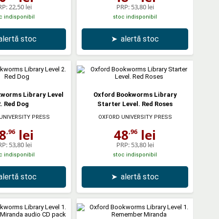
RP:
22,50 lei
PRP:
53,80 lei
c indisponibil
stoc indisponibil
alertă stoc
➤
alertă stoc
worms Library Level
Oxford Bookworms Library
. Red Dog
Starter Level. Red Roses
UNIVERSITY PRESS
OXFORD UNIVERSITY PRESS
8
lei
48
lei
,96
,96
RP:
53,80 lei
PRP:
53,80 lei
c indisponibil
stoc indisponibil
alertă stoc
➤
alertă stoc