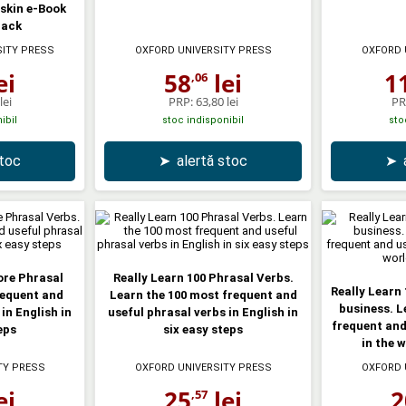
tskin e-Book
Pack
SITY PRESS
OXFORD UNIVERSITY PRESS
OXFORD 
ei
58
lei
1
,06
lei
PRP:
63,80 lei
PR
ibil
stoc indisponibil
sto
stoc
➤
alertă stoc
➤
ore Phrasal
Really Learn 100 Phrasal Verbs.
Really Learn
requent and
Learn the 100 most frequent and
business. L
in English in
useful phrasal verbs in English in
frequent and
eps
six easy steps
in the 
TY PRESS
OXFORD UNIVERSITY PRESS
OXFORD 
ei
25
lei
2
,57