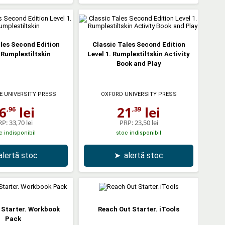
les Second Edition
Classic Tales Second Edition
. Rumplestiltskin
Level 1. Rumplestiltskin Activity
Book and Play
 UNIVERSITY PRESS
OXFORD UNIVERSITY PRESS
6
lei
21
lei
,96
,39
RP:
33,70 lei
PRP:
23,50 lei
c indisponibil
stoc indisponibil
alertă stoc
➤
alertă stoc
 Starter. Workbook
Reach Out Starter. iTools
Pack