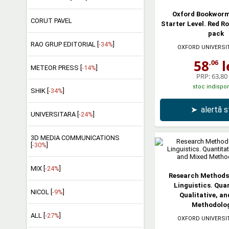
Oxford Bookworm
CORUT PAVEL
Starter Level. Red R
pack
RAO GRUP EDITORIAL [
-34%
]
OXFORD UNIVERSI
58
l
,06
METEOR PRESS [
-14%
]
PRP:
63,80 
stoc indispon
SHIK [
-34%
]
➤
alertă 
UNIVERSITARA [
-24%
]
3D MEDIA COMMUNICATIONS
[
-30%
]
MIX [
-24%
]
Research Methods 
Linguistics. Quan
NICOL [
-9%
]
Qualitative, a
Methodolog
ALL [
-27%
]
OXFORD UNIVERSI