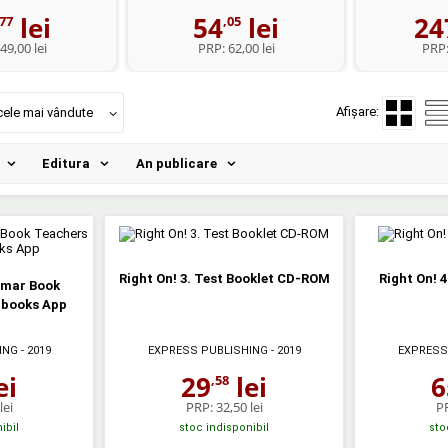
lei
54
lei
24
,77
,05
49,00 lei
PRP:
62,00 lei
PRP
Afișare:
cele mai vândute
Editura
An publicare
Right On! 3. Test Booklet CD-ROM
Right On! 4
mmar Book
ibooks App
ING
- 2019
EXPRESS PUBLISHING
- 2019
EXPRESS
ei
29
lei
6
,58
lei
PRP:
32,50 lei
P
ibil
stoc indisponibil
sto