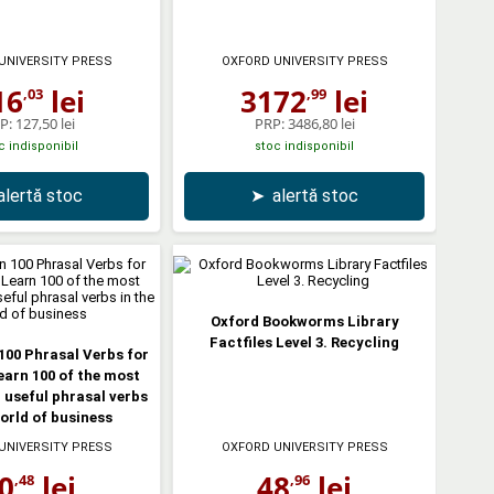
UNIVERSITY PRESS
OXFORD UNIVERSITY PRESS
16
lei
3172
lei
,03
,99
P:
127,50 lei
PRP:
3486,80 lei
c indisponibil
stoc indisponibil
alertă stoc
➤
alertă stoc
Oxford Bookworms Library
Factfiles Level 3. Recycling
 100 Phrasal Verbs for
earn 100 of the most
 useful phrasal verbs
world of business
UNIVERSITY PRESS
OXFORD UNIVERSITY PRESS
0
lei
48
lei
,48
,96