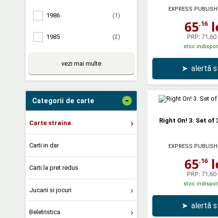
EXPRESS PUBLISH
1986
(1)
65
l
,16
PRP:
71,60 
1985
(2)
stoc indispon
vezi mai multe
➤
alertă 
-
Categorii de carte
Right On! 3. Set of
Carte straina
Carti in dar
EXPRESS PUBLISH
65
l
,16
Carti la pret redus
PRP:
71,60 
stoc indispon
Jucarii si jocuri
➤
alertă 
Beletristica