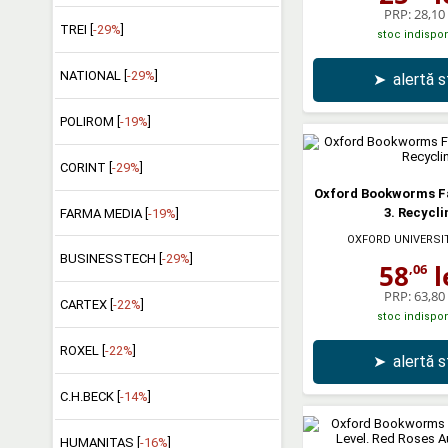
PRP:
28,10 
TREI [
-29%
]
stoc indispon
NATIONAL [
-29%
]
➤
alertă 
POLIROM [
-19%
]
CORINT [
-29%
]
Oxford Bookworms Fa
3. Recycli
FARMA MEDIA [
-19%
]
OXFORD UNIVERSI
BUSINESSTECH [
-29%
]
58
l
,06
PRP:
63,80 
CARTEX [
-22%
]
stoc indispon
ROXEL [
-22%
]
➤
alertă 
C.H.BECK [
-14%
]
HUMANITAS [
-16%
]