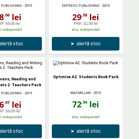
 PUBLISHING
- 2019
EXPRESS PUBLISHING
- 2019
8
lei
29
lei
,06
,58
RP:
66,00 lei
PRP:
32,50 lei
c indisponibil
stoc indisponibil
alertă stoc
➤
alertă stoc
Optimise A2. Students Book Pack
Evans, Reading and
ets 2. Teachers Pack
MACMILLAN
- 2019
 PUBLISHING
- 2019
72
lei
6
lei
,94
,97
RP:
66,00 lei
c indisponibil
stoc indisponibil
alertă stoc
➤
alertă stoc