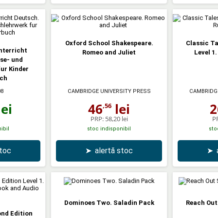
Oxford School Shakespeare.
Classic Ta
nterricht
Romeo and Juliet
Level 1
ese- und
ur Kinder
uch
08
CAMBRIDGE UNIVERSITY PRESS
CAMBRIDGE
ei
46
lei
2
,56
PRP:
58,20 lei
P
ibil
stoc indisponibil
sto
stoc
➤
alertă stoc
➤
Dominoes Two. Saladin Pack
Reach Out
ond Edition