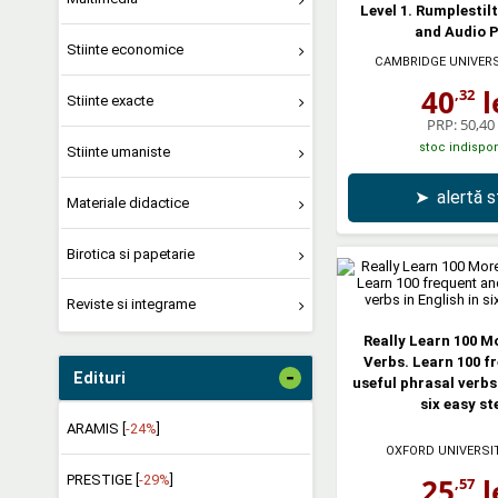
Level 1. Rumplestil
and Audio 
Stiinte economice
CAMBRIDGE UNIVER
40
l
,32
Stiinte exacte
PRP:
50,40 
stoc indispon
Stiinte umaniste
➤
alertă 
Materiale didactice
Birotica si papetarie
Reviste si integrame
Really Learn 100 M
Verbs. Learn 100 f
-
Edituri
useful phrasal verbs 
six easy st
ARAMIS [
-24%
]
OXFORD UNIVERSI
PRESTIGE [
-29%
]
25
l
,57